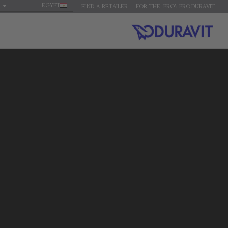
EGYPT
FIND A RETAILER
FOR THE 'PRO': PRO.DURAVIT