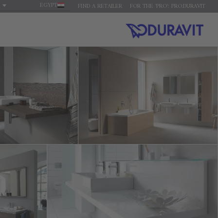
EGYPT
FIND A RETAILER
FOR THE 'PRO': PRO.DURAVIT