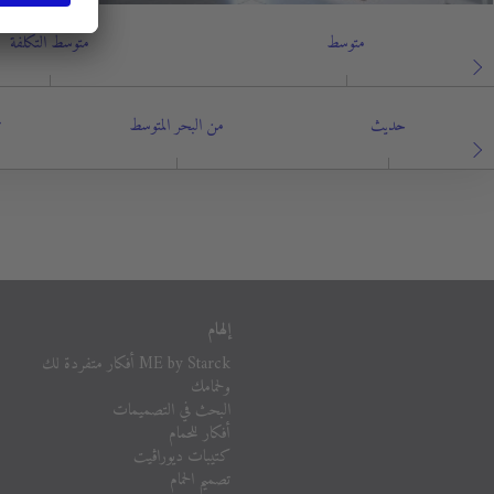
متوسط
متوسط التكلفة
حديث
من البحر المتوسط
ت
إلهام
ME by Starck أفكار متفردة لك
ولحمامك
البحث في التصميمات
أفكار للحمام
كتيبات ديوراڨيت
تصميم الحمام