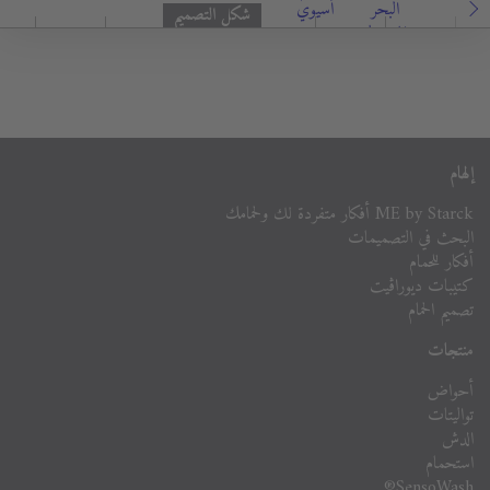
البحر
أسيوي
شكل التصميم
المتوسط
إلهام
ME by Starck أفكار متفردة لك ولحمامك
البحث في التصميمات
أفكار للحمام
كتيبات ديوراڨيت
تصميم الحمام
منتجات
أحواض
تواليتات
الدش
استحمام
SensoWash®