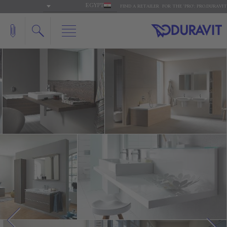
EGYPT
FIND A RETAILER
FOR THE 'PRO': PRO.DURAVIT