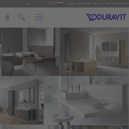
EGYPT
FIND A RETAILER
FOR THE 'PRO': PRO.DURAVIT