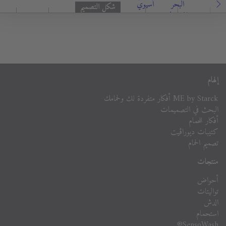
البحر
أسيوي
شكل التصميم
المتوسط
إلهام
ME by Starck أفكار متفردة لك ولحمامك
البحث في التصميمات
أفكار للحمام
كتيبات ديوراڨيت
تصميم الحمام
منتجات
أحواض
تواليتات
الدش
استحمام
SensoWash®