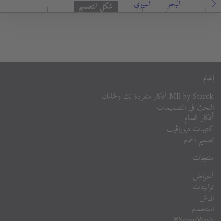
البحر
أسيوي
شكل التصميم
المتوسط
إلهام
ME by Starck أفكار متفردة لك ولحمامك
البحث في التصميمات
أفكار للحمام
كتيبات ديوراڨيت
تصميم الحمام
منتجات
أحواض
تواليتات
الدش
استحمام
SensoWash®