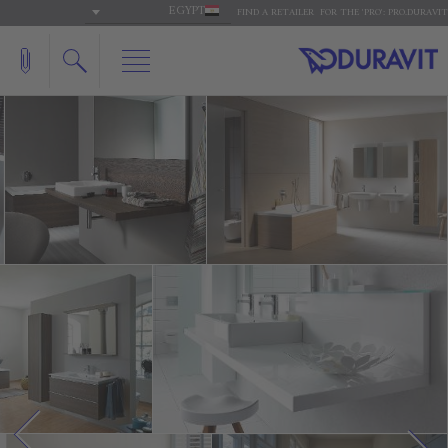
EGYPT
FIND A RETAILER
FOR THE 'PRO': PRO.DURAVIT