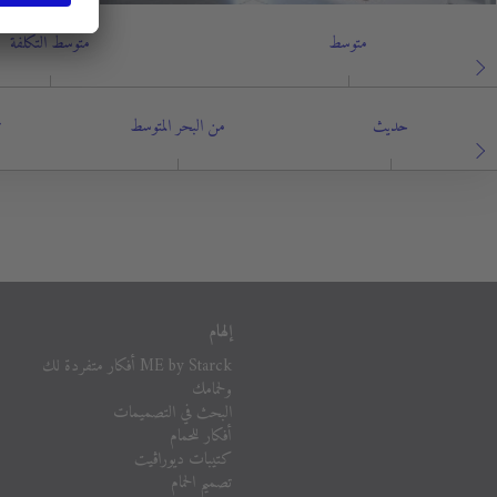
متوسط
متوسط التكلفة
حديث
من البحر المتوسط
ت
إلهام
ME by Starck أفكار متفردة لك
ولحمامك
البحث في التصميمات
أفكار للحمام
كتيبات ديوراڨيت
تصميم الحمام