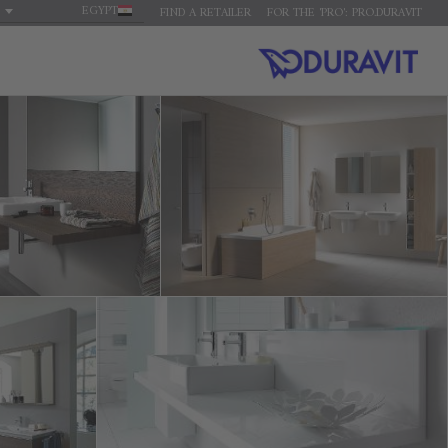
EGYPT
FIND A RETAILER
FOR THE 'PRO': PRO.DURAVIT