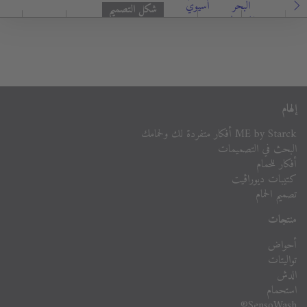
البحر
أسيوي
شكل التصميم
المتوسط
إلهام
ME by Starck أفكار متفردة لك ولحمامك
البحث في التصميمات
أفكار للحمام
كتيبات ديوراڨيت
تصميم الحمام
منتجات
أحواض
تواليتات
الدش
استحمام
SensoWash®