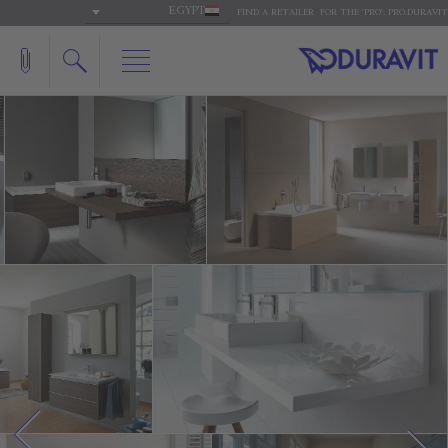
EGYPT
FIND A RETAILER
FOR THE 'PRO': PRO.DURAVIT