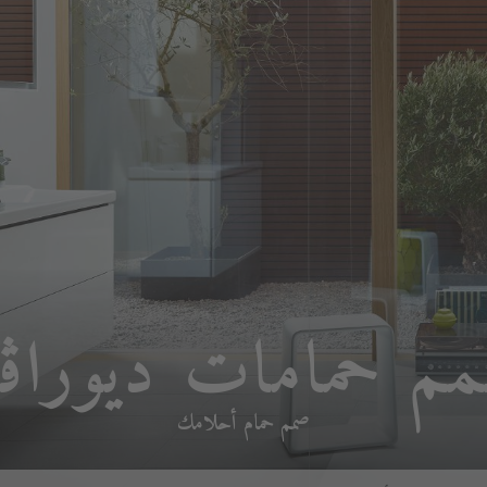
م حمامات ديوراڨ
صمم حمام أحلامك