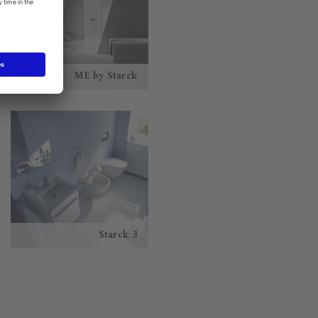
ME by Starck
Starck 3