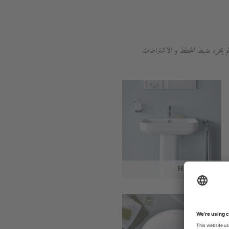
م بمجرد ضبط المخطط و الاشتراطات
Happy D.2