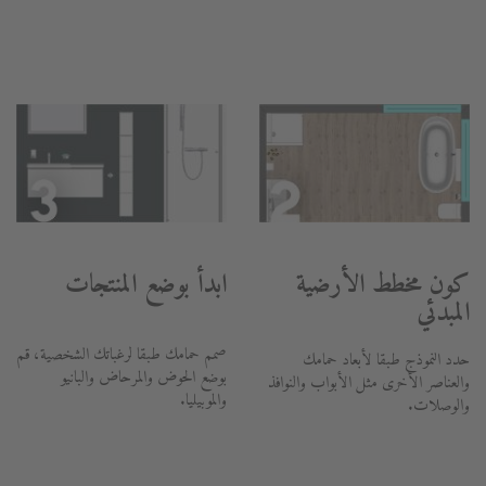
كون مخطط الأرضية
ابدأ بوضع المنتجات
المبدئي
صمم حمامك طبقا لرغباتك الشخصية، قم
حدد النموذج طبقا لأبعاد حمامك
بوضع الحوض والمرحاض والبانيو
والعناصر الأخرى مثل الأبواب والنوافذ
والموبيليا.
والوصلات.