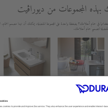
بهذه المجموعات من ديوراڨيت
دامها في حمام أحلامك؟ بضغطة واحدة على المجموعة المفضلة، يمكنك أن تبدا مصمم الحمام. ث
لمفضلة لتصميم حمام أحلامك.
DuraStyle
Darling New