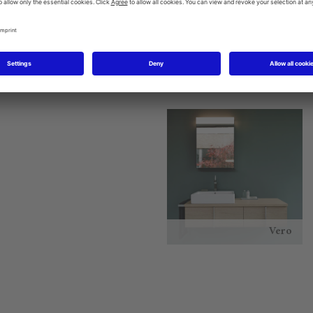
Starck 1
P3 Comforts
Vero