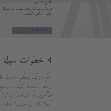
نماذج التصميم
بسرعة وسهولة قم بإعداد تصميمات مسبقة مح
تناسب أفكارك الخاصة.
أدوات التصميم : النماذج
4 خطوات سهلة نحو حمام أحلامك
جمّع ورتّب ونظّم حمامك ط
وانظر بنفسك كيف سيصبح 
الآخرين أو طباعتها مباشر
أحلامك إلى حقيقة واقعة.