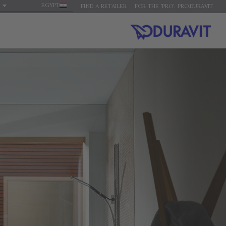
EGYPT
FIND A RETAILER
FOR THE 'PRO': PRO.DURAVIT