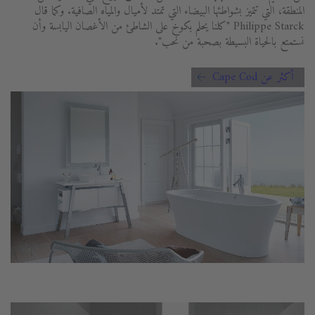
المنطقة، التي تتميز بشواطئها البيضاء التي تمتد لأميال والمياه الصافية. وكما قال
Philippe Starck "كلنا يحلم بكوخ على الشاطئ من الأغصان اليابسة وأن
نستمتع بالحياة البسيطة بصحبة من نحب".
أكثر عن Cape Cod