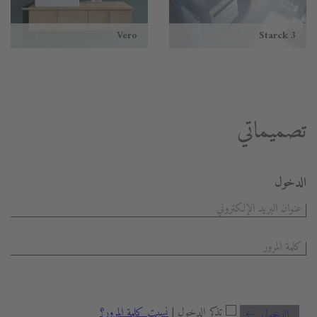
Vero
Starck 3
تصميماتي
الدخول
تذكر الدخول |
نسيت كلمة المرور؟
الدخول