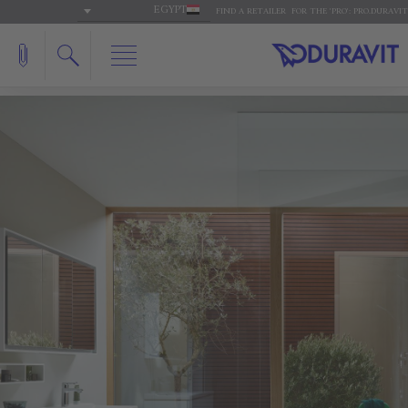
EGYPT
FIND A RETAILER
FOR THE 'PRO': PRO.DURAVIT