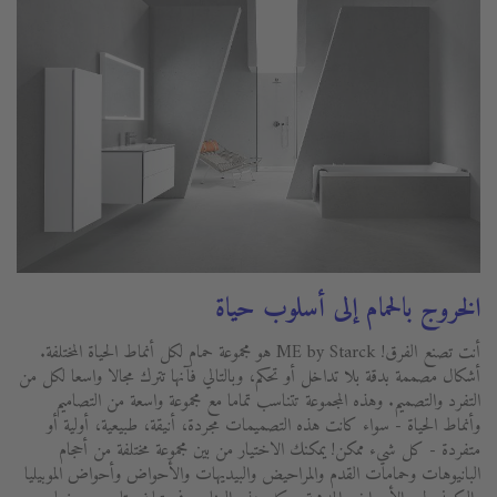
الخروج بالحمام إلى أسلوب حياة
أنت تصنع الفرق! ME by Starck هو مجموعة حمام لكل أنماط الحياة المختلفة.
أشكال مصممة بدقة بلا تداخل أو تحكم، وبالتالي فآنها تترك مجالا واسعا لكل من
التفرد والتصميم. وهذه المجموعة تتناسب تماما مع مجموعة واسعة من التصاميم
وأنماط الحياة - سواء كانت هذه التصميمات مجردة، أنيقة، طبيعية، أولية أو
متفردة - كل شيء ممكن! يمكنك الاختيار من بين مجموعة مختلفة من أحجام
البانيوهات وحمامات القدم والمراحيض والبيديهات والأحواض وأحواض الموبيليا