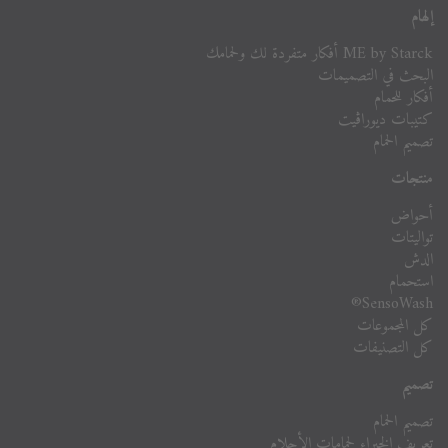
إلهام
ME by Starck أفكار متفردة لك ولحمامك
البحث في التصميمات
أفكار للحمام
كتيبات ديوراڨيت
تصميم الحمام
منتجات
أحواض
تواليتات
الدش
استحمام
SensoWash®
كل المجموعات
كل التصنيفات
تصميم
تصميم الحمام
تعريف الخبراء لحمامات الأحلام