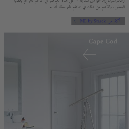
والكونسول والأحواض المدمجة - كل هذه العناصر في تناغم تام مع بعضها
البعض. والأهم من ذلك في تناغم تام معك أنت.
أكثر من ME by Starck
Cape Cod