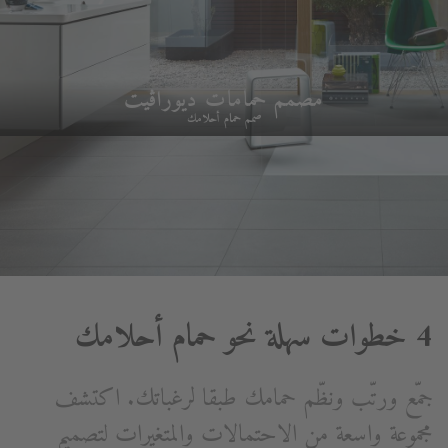
مصمم حمامات ديوراڨيت
صمم حمام أحلامك
4 خطوات سهلة نحو حمام أحلامك
جمّع ورتّب ونظّم حمامك طبقا لرغباتك. اكتشف
مجموعة واسعة من الاحتمالات والمتغيرات لتصميم