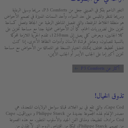
التغير الناعم بفكر في الصيني جعل من P3 Comforts، مريحا وسهل الرعاية
ومريحا للنظر والملمس على حد السواء. وأحد السمات المميزة في تصميم الأحواض
هو منطقة الخلاط المرتفعة، والتي تفصل المناطق الرطبة عن الجافة وتعمل كمساحة
تخزين مثلى لضروريات الحمام. كما أن الأحواض عملية جدا مع مساحة تخزين على
كلا الجانبين، وبعرض كلي يصل إلى 1250mm، تقدم الحرية اللازمة للحركة
بالنسبة للصابون، وحامل فرشاة الأسنان وأدوات النظافة الأخرى. إذا كنت
تفضل تخطيط مختلف يمكنك اختيار النسخة غير المتماثلة من الأحواض مع مساحة
تخزين أكبر إما على الجانب الأيسر أو الجانب الأيمن.
أكثر عن P3 Comforts
تذوق الخيال!
Cape Cod، والتي تقع في نيو انجلاند قبالة سواحل الولايات المتحدة، هي
مصدر الإلهام لهذه المجموعة جديدة من Philippe Starck و ديوراڨيت. Cape
Cod مرادف للطبيعة، ومذاق الفن الجيد والأسلوب المتطور. مع هذه المجموعة
من تصميم Philippe Starck، تمكنا من اقتناص الروح التي لا تقارن من