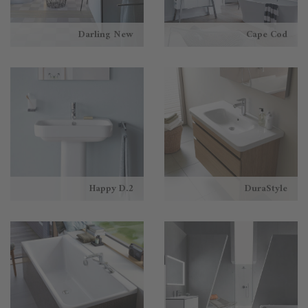
Darling New
Cape Cod
Happy D.2
DuraStyle