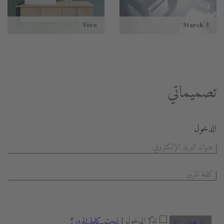
Vero
Starck 3
تصميماتي
الدخول
تذكر الدخول |
نسيت كلمة المرور؟
الدخول