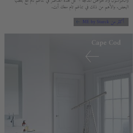
والكونسول والأحواض المدمجة - كل هذه العناصر في تناغم تام مع بعضها
البعض. والأهم من ذلك في تناغم تام معك أنت.
أكثر من ME by Starck
Cape Cod