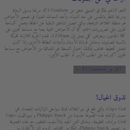
التغير الناعم بفكر في الصيني جعل من P3 Comforts، مريحا وسهل الرعاية
ومريحا للنظر والملمس على حد السواء. وأحد السمات المميزة في تصميم الأحواض
هو منطقة الخلاط المرتفعة، والتي تفصل المناطق الرطبة عن الجافة وتعمل كمساحة
تخزين مثلى لضروريات الحمام. كما أن الأحواض عملية جدا مع مساحة تخزين على
كلا الجانبين، وبعرض كلي يصل إلى 1250mm، تقدم الحرية اللازمة للحركة
بالنسبة للصابون، وحامل فرشاة الأسنان وأدوات النظافة الأخرى. إذا كنت
تفضل تخطيط مختلف يمكنك اختيار النسخة غير المتماثلة من الأحواض مع مساحة
تخزين أكبر إما على الجانب الأيسر أو الجانب الأيمن.
أكثر عن P3 Comforts
تذوق الخيال!
Cape Cod، والتي تقع في نيو انجلاند قبالة سواحل الولايات المتحدة، هي
مصدر الإلهام لهذه المجموعة جديدة من Philippe Starck و ديوراڨيت. Cape
Cod مرادف للطبيعة، ومذاق الفن الجيد والأسلوب المتطور. مع هذه المجموعة
من تصميم Philippe Starck، تمكنا من اقتناص الروح التي لا تقارن من