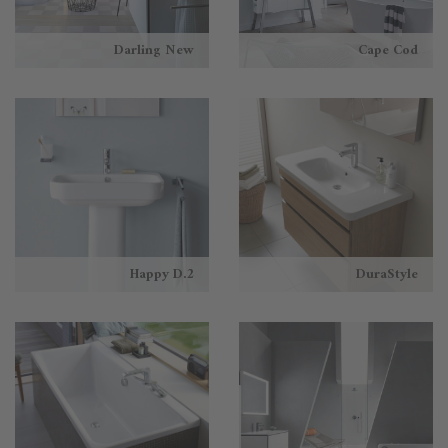
Darling New
Cape Cod
Happy D.2
DuraStyle