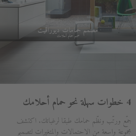
مصمم حمامات ديوراڨيت
صمم حمام أحلامك
4 خطوات سهلة نحو حمام أحلامك
جمّع ورتّب ونظّم حمامك طبقا لرغباتك. اكتشف
مجموعة واسعة من الاحتمالات والمتغيرات لتصميم