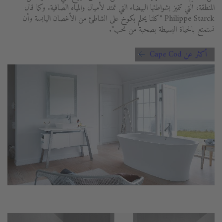
المنطقة، التي تتميز بشواطئها البيضاء التي تمتد لأميال والمياه الصافية. وكما قال
Philippe Starck "كلنا يحلم بكوخ على الشاطئ من الأغصان اليابسة وأن
نستمتع بالحياة البسيطة بصحبة من نحب".
أكثر عن Cape Cod