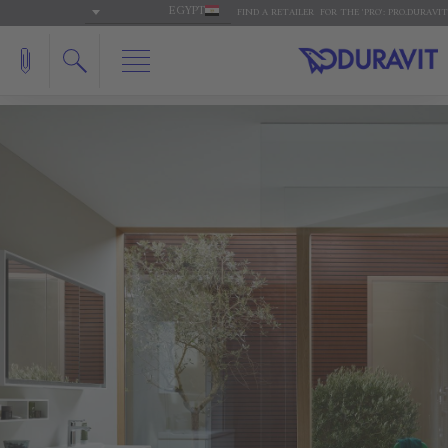
EGYPT
FIND A RETAILER
FOR THE 'PRO': PRO.DURAVIT