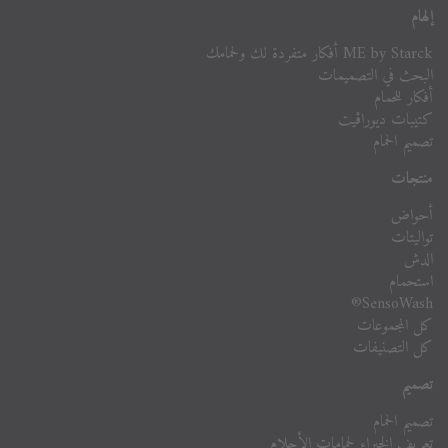
إلهام
ME by Starck أفكار متفردة لك ولحمامك
البحث في التصميمات
أفكار للحمام
كتيبات ديوراڨيت
تصميم الحمام
منتجات
أحواض
تواليتات
الدش
استحمام
SensoWash®
كل المجموعات
كل التصنيفات
تصميم
تصميم الحمام
تعريف الخبراء لحمامات الأحلام