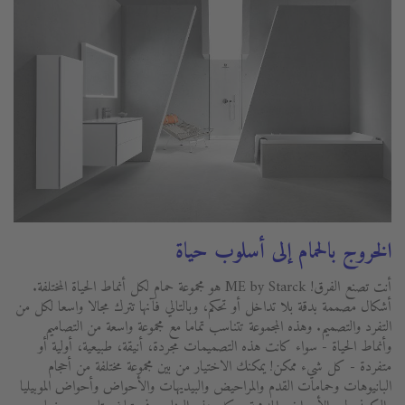
الخروج بالحمام إلى أسلوب حياة
أنت تصنع الفرق! ME by Starck هو مجموعة حمام لكل أنماط الحياة المختلفة.
أشكال مصممة بدقة بلا تداخل أو تحكم، وبالتالي فآنها تترك مجالا واسعا لكل من
التفرد والتصميم. وهذه المجموعة تتناسب تماما مع مجموعة واسعة من التصاميم
وأنماط الحياة - سواء كانت هذه التصميمات مجردة، أنيقة، طبيعية، أولية أو
متفردة - كل شيء ممكن! يمكنك الاختيار من بين مجموعة مختلفة من أحجام
البانيوهات وحمامات القدم والمراحيض والبيديهات والأحواض وأحواض الموبيليا