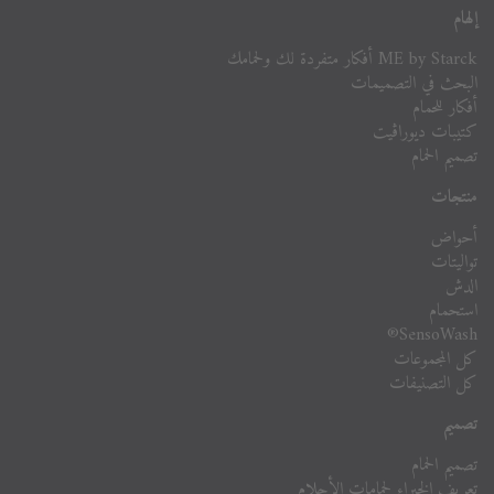
إلهام
ME by Starck أفكار متفردة لك ولحمامك
البحث في التصميمات
أفكار للحمام
كتيبات ديوراڨيت
تصميم الحمام
منتجات
أحواض
تواليتات
الدش
استحمام
SensoWash®
كل المجموعات
كل التصنيفات
تصميم
تصميم الحمام
تعريف الخبراء لحمامات الأحلام