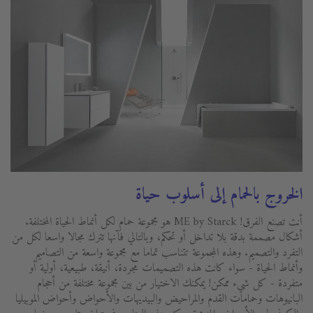
الخروج بالحمام إلى أسلوب حياة
أنت تصنع الفرق! ME by Starck هو مجموعة حمام لكل أنماط الحياة المختلفة.
أشكال مصممة بدقة بلا تداخل أو تحكم، وبالتالي فآنها تترك مجالا واسعا لكل من
التفرد والتصميم. وهذه المجموعة تتناسب تماما مع مجموعة واسعة من التصاميم
وأنماط الحياة - سواء كانت هذه التصميمات مجردة، أنيقة، طبيعية، أولية أو
متفردة - كل شيء ممكن! يمكنك الاختيار من بين مجموعة مختلفة من أحجام
البانيوهات وحمامات القدم والمراحيض والبيديهات والأحواض وأحواض الموبيليا