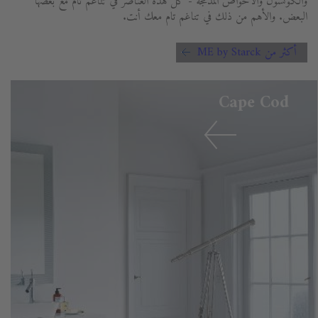
والكونسول والأحواض المدمجة - كل هذه العناصر في تناغم تام مع بعضها
البعض. والأهم من ذلك في تناغم تام معك أنت.
أكثر من ME by Starck
Cape Cod