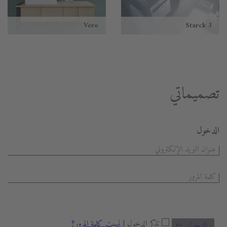
Vero
Starck 3
تصميماتي
الدخول
تذكر الدخول |
نسيت كلمة المرور؟
الدخول