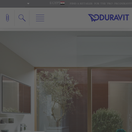
EGYPT
FIND A RETAILER
FOR THE 'PRO': PRO.DURAVIT