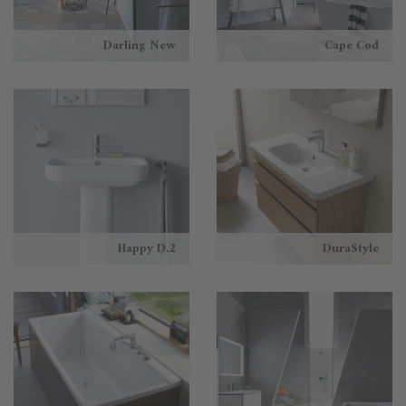
Darling New
Cape Cod
Happy D.2
DuraStyle