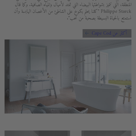
المنطقة، التي تتميز بشواطئها البيضاء التي تمتد لأميال والمياه الصافية. وكما قال
Philippe Starck "كلنا يحلم بكوخ على الشاطئ من الأغصان اليابسة وأن
نستمتع بالحياة البسيطة بصحبة من نحب".
أكثر عن Cape Cod