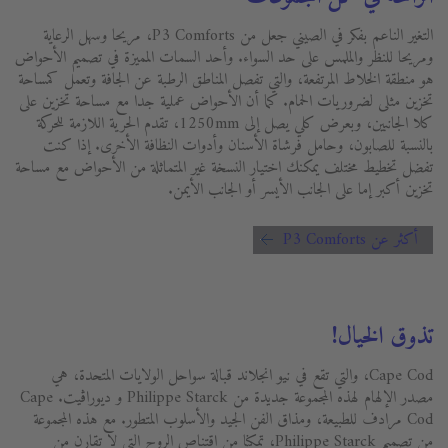
التغير الناعم بفكر في الصيني جعل من P3 Comforts، مريحا وسهل الرعاية
ومريحا للنظر والملمس على حد السواء. وأحد السمات المميزة في تصميم الأحواض
هو منطقة الخلاط المرتفعة، والتي تفصل المناطق الرطبة عن الجافة وتعمل كمساحة
تخزين مثلى لضروريات الحمام. كما أن الأحواض عملية جدا مع مساحة تخزين على
كلا الجانبين، وبعرض كلي يصل إلى 1250mm، تقدم الحرية اللازمة للحركة
بالنسبة للصابون، وحامل فرشاة الأسنان وأدوات النظافة الأخرى. إذا كنت
تفضل تخطيط مختلف يمكنك اختيار النسخة غير المتماثلة من الأحواض مع مساحة
تخزين أكبر إما على الجانب الأيسر أو الجانب الأيمن.
أكثر عن P3 Comforts
تذوق الخيال!
Cape Cod، والتي تقع في نيو انجلاند قبالة سواحل الولايات المتحدة، هي
مصدر الإلهام لهذه المجموعة جديدة من Philippe Starck و ديوراڨيت. Cape
Cod مرادف للطبيعة، ومذاق الفن الجيد والأسلوب المتطور. مع هذه المجموعة
من تصميم Philippe Starck، تمكنا من اقتناص الروح التي لا تقارن من