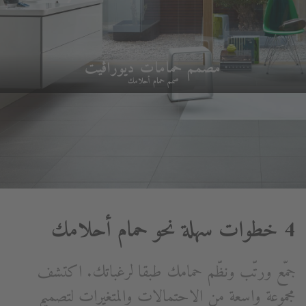
مصمم حمامات ديوراڨيت
صمم حمام أحلامك
4 خطوات سهلة نحو حمام أحلامك
جمّع ورتّب ونظّم حمامك طبقا لرغباتك. اكتشف
مجموعة واسعة من الاحتمالات والمتغيرات لتصميم