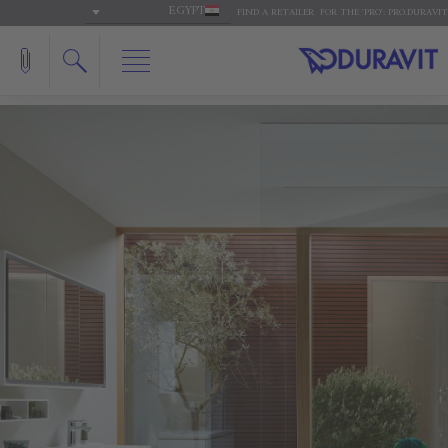
EGYPT
FIND A RETAILER
FOR THE 'PRO': PRO.DURAVIT