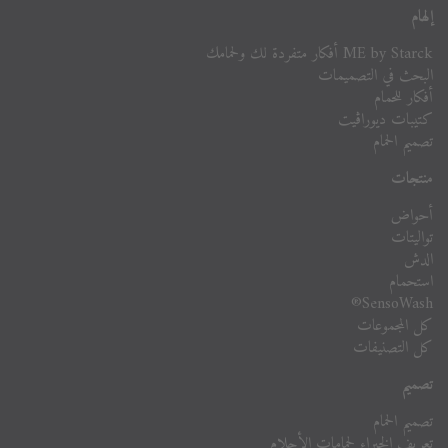
إلهام
ME by Starck أفكار متفردة لك ولحمامك
البحث في التصميمات
أفكار للحمام
كتيبات ديوراڨيت
تصميم الحمام
منتجات
أحواض
تواليتات
الدش
استحمام
SensoWash®
كل المجموعات
كل التصنيفات
تصميم
تصميم الحمام
تعريف الخبراء لحمامات الأحلام