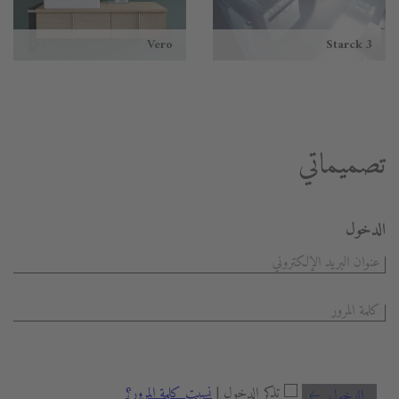
Vero
Starck 3
تصميماتي
الدخول
تذكر الدخول |
نسيت كلمة المرور؟
الدخول