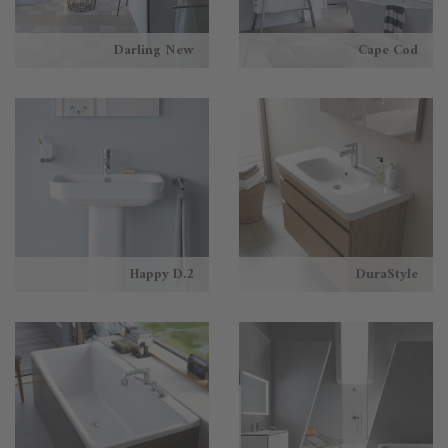
Darling New
Cape Cod
Happy D.2
DuraStyle