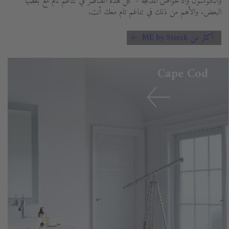
والكونسول والأحواض المدمجة - كل هذه العناصر في تناغم تام مع بعضها
البعض. والأهم من ذلك في تناغم تام معك أنت.
أكثر من ME by Starck
Cape Cod