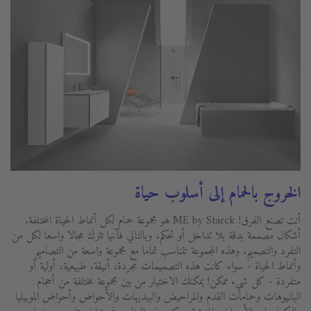
الخروج بالحمام إلى أسلوب حياة
أنت تصنع الفرق! ME by Starck هو مجموعة حمام لكل أنماط الحياة المختلفة.
أشكال مصممة بدقة بلا تداخل أو تحكم، وبالتالي فآنها تترك مجالا واسعا لكل من
التفرد والتصميم. وهذه المجموعة تتناسب تماما مع مجموعة واسعة من التصاميم
وأنماط الحياة - سواء كانت هذه التصميمات مجردة، أنيقة، طبيعية، أولية أو
متفردة - كل شيء ممكن! يمكنك الاختيار من بين مجموعة مختلفة من أحجام
البانيوهات وحمامات القدم والمراحيض والبيديهات والأحواض وأحواض الموبيليا