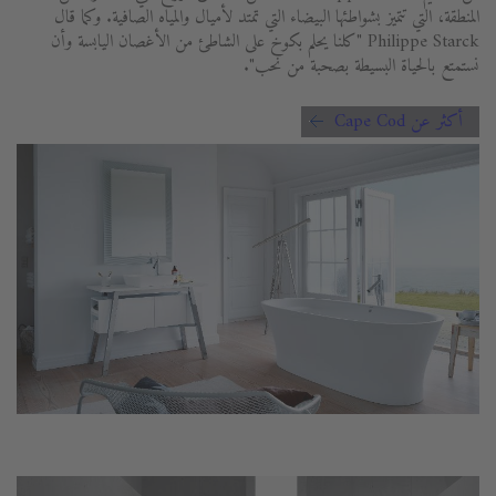
المنطقة، التي تتميز بشواطئها البيضاء التي تمتد لأميال والمياه الصافية. وكما قال
Philippe Starck "كلنا يحلم بكوخ على الشاطئ من الأغصان اليابسة وأن
نستمتع بالحياة البسيطة بصحبة من نحب".
أكثر عن Cape Cod