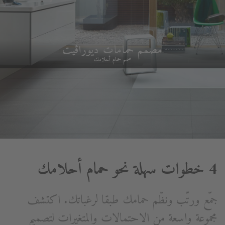
مصمم حمامات ديوراڨيت
صمم حمام أحلامك
4 خطوات سهلة نحو حمام أحلامك
جمّع ورتّب ونظّم حمامك طبقا لرغباتك. اكتشف
مجموعة واسعة من الاحتمالات والمتغيرات لتصميم