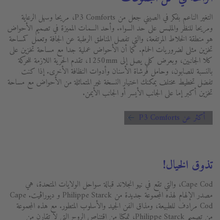
التغير الناعم بفكر في الصيني جعل من P3 Comforts، مريحا وسهل الرعاية
ومريحا للنظر والملمس على حد السواء. وأحد السمات المميزة في تصميم الأحواض
هو منطقة الخلاط المرتفعة، والتي تفصل المناطق الرطبة عن الجافة وتعمل كمساحة
تخزين مثلى لضروريات الحمام. كما أن الأحواض عملية جدا مع مساحة تخزين على
كلا الجانبين، وبعرض كلي يصل إلى 1250mm، تقدم الحرية اللازمة للحركة
بالنسبة للصابون، وحامل فرشاة الأسنان وأدوات النظافة الأخرى. إذا كنت
تفضل تخطيط مختلف يمكنك اختيار النسخة غير المتماثلة من الأحواض مع مساحة
تخزين أكبر إما على الجانب الأيسر أو الجانب الأيمن.
أكثر عن P3 Comforts
تذوق الخيال!
Cape Cod، والتي تقع في نيو انجلاند قبالة سواحل الولايات المتحدة، هي
مصدر الإلهام لهذه المجموعة جديدة من Philippe Starck و ديوراڨيت. Cape
Cod مرادف للطبيعة، ومذاق الفن الجيد والأسلوب المتطور. مع هذه المجموعة
من تصميم Philippe Starck، تمكنا من اقتناص الروح التي لا تقارن من