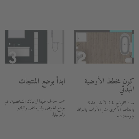
كون مخطط الأرضية
ابدأ بوضع المنتجات
المبدئي
صمم حمامك طبقا لرغباتك الشخصية، قم
حدد النموذج طبقا لأبعاد حمامك
بوضع الحوض والمرحاض والبانيو
والعناصر الأخرى مثل الأبواب والنوافذ
والموبيليا.
والوصلات.