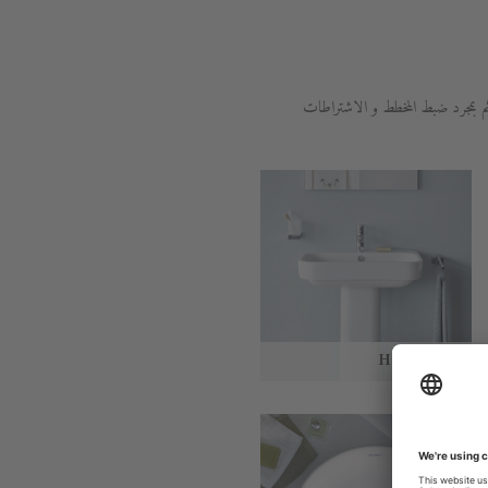
م بمجرد ضبط المخطط و الاشتراطات
Happy D.2