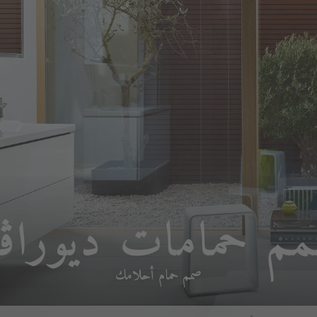
م حمامات ديوراڨ
صمم حمام أحلامك