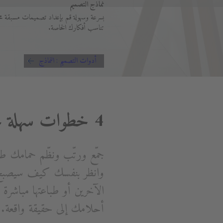
نماذج التصميم
بسرعة وسهولة قم بإعداد تصميمات مسبقة مح
تناسب أفكارك الخاصة.
أدوات التصميم : النماذج
4 خطوات سهلة نحو حمام أحلامك
جمّع ورتّب ونظّم حمامك ط
وانظر بنفسك كيف سيصبح 
الآخرين أو طباعتها مباشر
أحلامك إلى حقيقة واقعة.