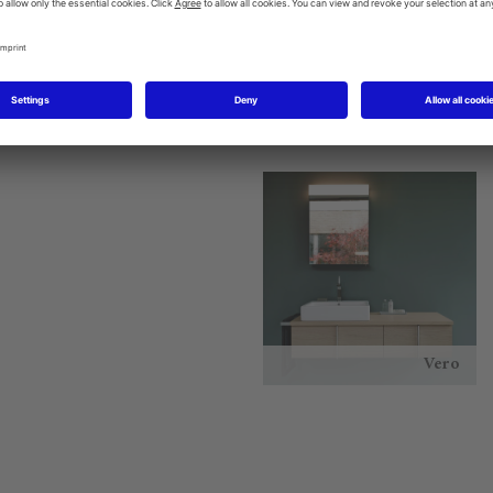
Starck 1
P3 Comforts
Vero