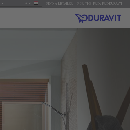
EGYPT
FIND A RETAILER
FOR THE 'PRO': PRO.DURAVIT