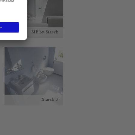
ME by Starck
Starck 3