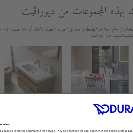
بهذه المجموعات من ديوراڨيت
دامها في حمام أحلامك؟ بضغطة واحدة على المجموعة المفضلة، يمكنك أن تبدا مصمم الحمام. ث
لمفضلة لتصميم حمام أحلامك.
DuraStyle
Darling New