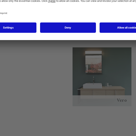
Starck 1
P3 Comforts
Vero