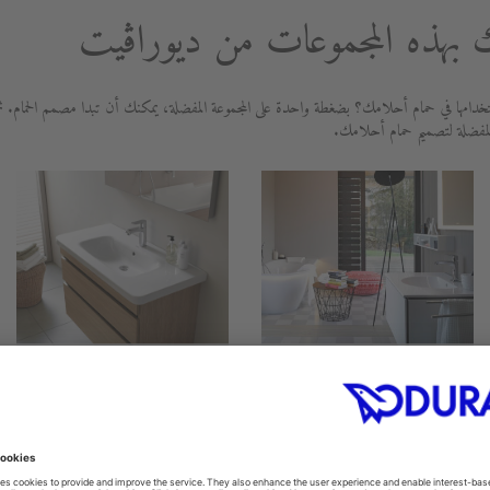
بهذه المجموعات من ديوراڨيت
دامها في حمام أحلامك؟ بضغطة واحدة على المجموعة المفضلة، يمكنك أن تبدا مصمم الحمام. ث
لمفضلة لتصميم حمام أحلامك.
DuraStyle
Darling New