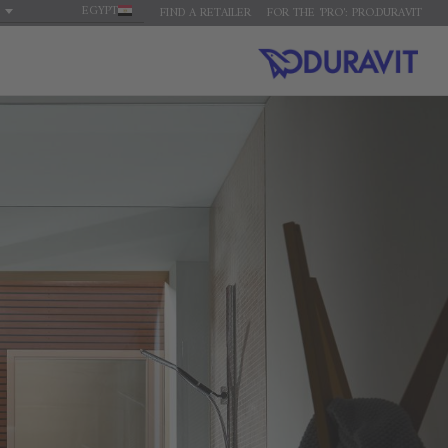
EGYPT
FIND A RETAILER
FOR THE 'PRO': PRO.DURAVIT