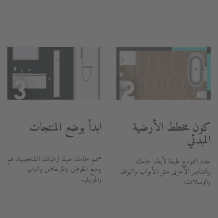
كون مخطط الأرضية
ابدأ بوضع المنتجات
المبدئي
صمم حمامك طبقا لرغباتك الشخصية، قم
حدد النموذج طبقا لأبعاد حمامك
بوضع الحوض والمرحاض والبانيو
والعناصر الأخرى مثل الأبواب والنوافذ
والموبيليا.
والوصلات.