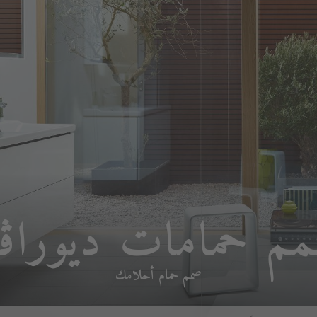
م حمامات ديوراڨ
صمم حمام أحلامك