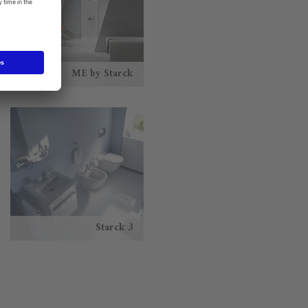
ME by Starck
Starck 3