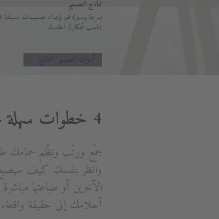
نماذج التصميم
بسرعة وسهولة قم بإعداد تصميمات مسبقة مح
تناسب أفكارك الخاصة.
أدوات التصميم : النماذج
4 خطوات سهلة نحو حمام أحلامك
جمّع ورتّب ونظّم حمامك ط
وانظر بنفسك كيف سيصبح 
الآخرين أو طباعتها مباشر
أحلامك إلى حقيقة واقعة.