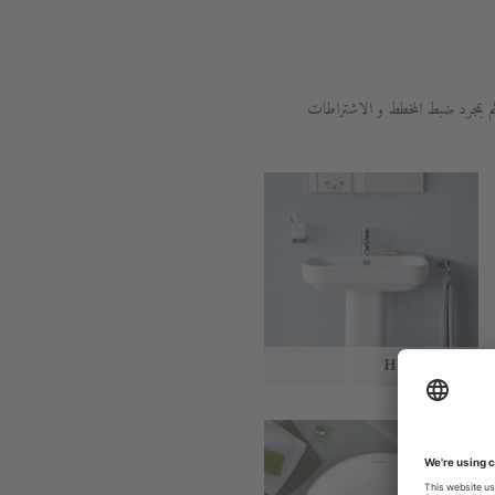
م بمجرد ضبط المخطط و الاشتراطات
Happy D.2