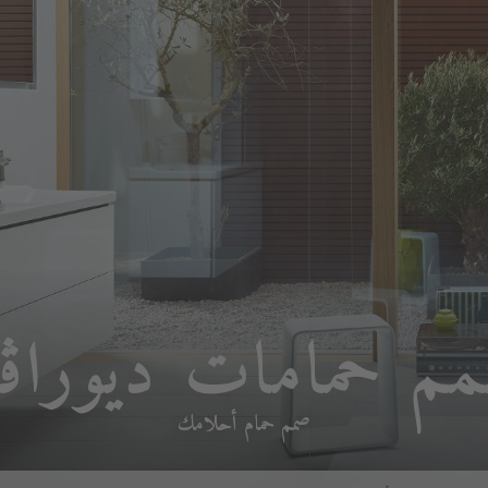
م حمامات ديوراڨ
صمم حمام أحلامك