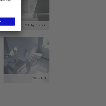
ME by Starck
Starck 3