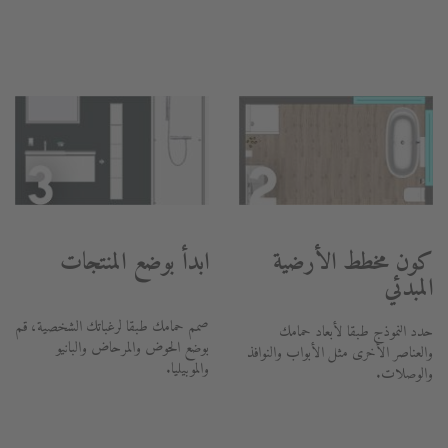
كون مخطط الأرضية
ابدأ بوضع المنتجات
المبدئي
صمم حمامك طبقا لرغباتك الشخصية، قم
حدد النموذج طبقا لأبعاد حمامك
بوضع الحوض والمرحاض والبانيو
والعناصر الأخرى مثل الأبواب والنوافذ
والموبيليا.
والوصلات.