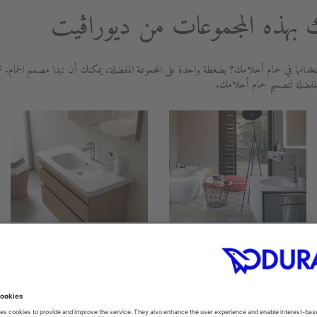
بهذه المجموعات من ديوراڨيت
دامها في حمام أحلامك؟ بضغطة واحدة على المجموعة المفضلة، يمكنك أن تبدا مصمم الحمام. ث
لمفضلة لتصميم حمام أحلامك.
DuraStyle
Darling New