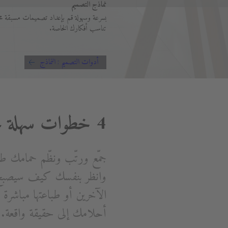
نماذج التصميم
بسرعة وسهولة قم بإعداد تصميمات مسبقة مح
تناسب أفكارك الخاصة.
أدوات التصميم : النماذج
4 خطوات سهلة نحو حمام أحلامك
جمّع ورتّب ونظّم حمامك ط
وانظر بنفسك كيف سيصبح 
الآخرين أو طباعتها مباشر
أحلامك إلى حقيقة واقعة.