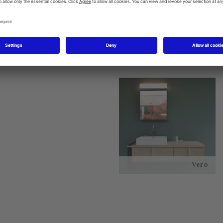
Starck 1
P3 Comforts
Vero