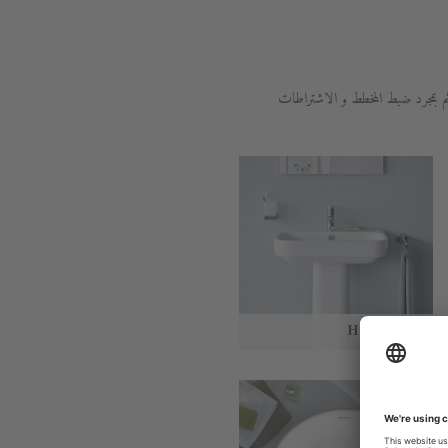
م بمجرد ضبط المخطط و الاشتراطات
Happy D.2