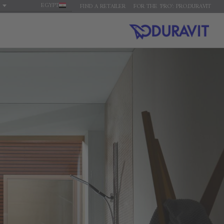
EGYPT
FIND A RETAILER
FOR THE 'PRO': PRO.DURAVIT