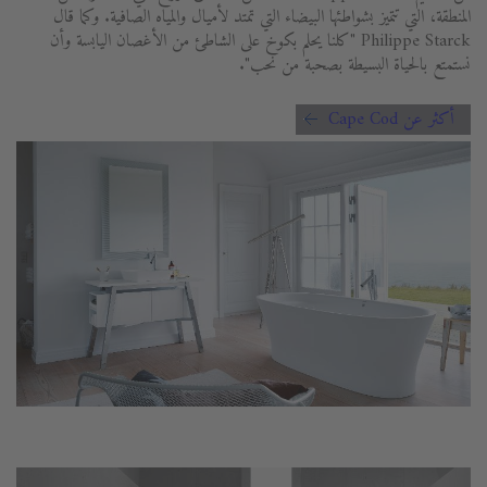
المنطقة، التي تتميز بشواطئها البيضاء التي تمتد لأميال والمياه الصافية. وكما قال
Philippe Starck "كلنا يحلم بكوخ على الشاطئ من الأغصان اليابسة وأن
نستمتع بالحياة البسيطة بصحبة من نحب".
أكثر عن Cape Cod