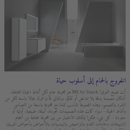
الخروج بالحمام إلى أسلوب حياة
أنت تصنع الفرق! ME by Starck هو مجموعة حمام لكل أنماط الحياة المختلفة.
أشكال مصممة بدقة بلا تداخل أو تحكم، وبالتالي فآنها تترك مجالا واسعا لكل من
التفرد والتصميم. وهذه المجموعة تتناسب تماما مع مجموعة واسعة من التصاميم
وأنماط الحياة - سواء كانت هذه التصميمات مجردة، أنيقة، طبيعية، أولية أو
متفردة - كل شيء ممكن! يمكنك الاختيار من بين مجموعة مختلفة من أحجام
البانيوهات وحمامات القدم والمراحيض والبيديهات والأحواض وأحواض الموبيليا