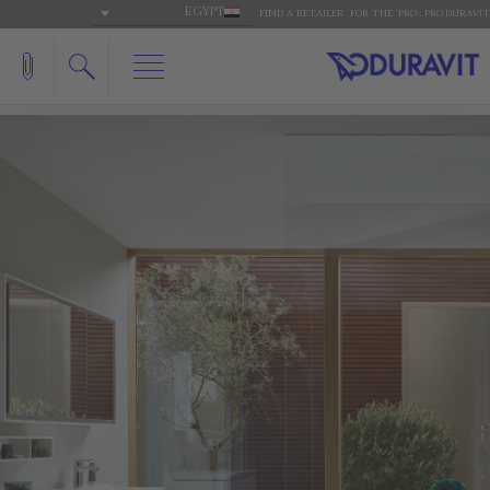
EGYPT
FIND A RETAILER
FOR THE 'PRO': PRO.DURAVIT