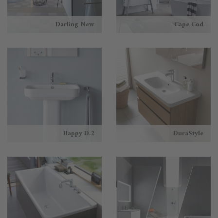
Darling New
Cape Cod
Happy D.2
DuraStyle