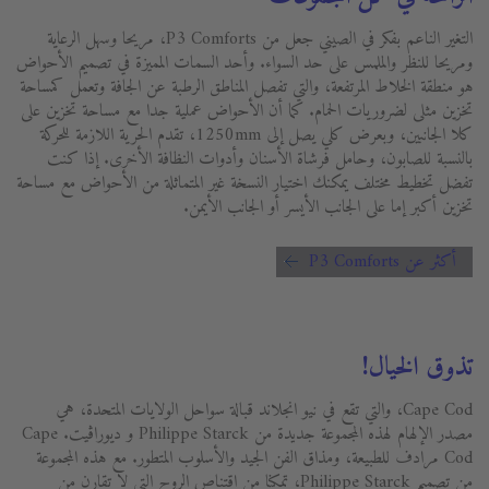
التغير الناعم بفكر في الصيني جعل من P3 Comforts، مريحا وسهل الرعاية
ومريحا للنظر والملمس على حد السواء. وأحد السمات المميزة في تصميم الأحواض
هو منطقة الخلاط المرتفعة، والتي تفصل المناطق الرطبة عن الجافة وتعمل كمساحة
تخزين مثلى لضروريات الحمام. كما أن الأحواض عملية جدا مع مساحة تخزين على
كلا الجانبين، وبعرض كلي يصل إلى 1250mm، تقدم الحرية اللازمة للحركة
بالنسبة للصابون، وحامل فرشاة الأسنان وأدوات النظافة الأخرى. إذا كنت
تفضل تخطيط مختلف يمكنك اختيار النسخة غير المتماثلة من الأحواض مع مساحة
تخزين أكبر إما على الجانب الأيسر أو الجانب الأيمن.
أكثر عن P3 Comforts
تذوق الخيال!
Cape Cod، والتي تقع في نيو انجلاند قبالة سواحل الولايات المتحدة، هي
مصدر الإلهام لهذه المجموعة جديدة من Philippe Starck و ديوراڨيت. Cape
Cod مرادف للطبيعة، ومذاق الفن الجيد والأسلوب المتطور. مع هذه المجموعة
من تصميم Philippe Starck، تمكنا من اقتناص الروح التي لا تقارن من