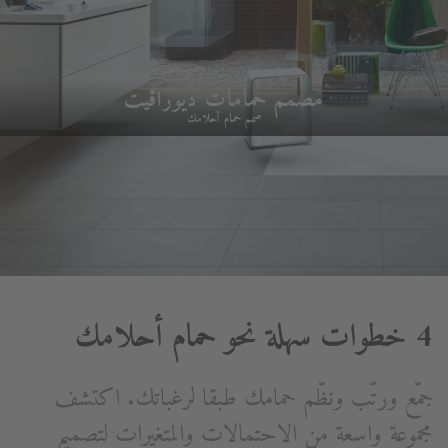
مصمم حمامات ديوراڨيت
صمم حمام أحلامك
4 خطوات سهلة نحو حمام أحلامك
جمّع ورتّب ونظّم حمامك طبقا لرغباتك. اكتشف
مجموعة واسعة من الاحتمالات والمتغيرات لتصميم