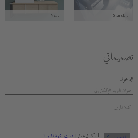
Vero
Starck 3
تصميماتي
الدخول
تذكر الدخول |
نسيت كلمة المرور؟
الدخول