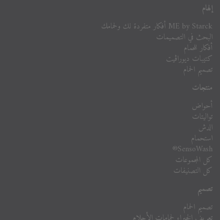
إلهام
ME by Starck أفكار متفردة لك ولحمامك
البحث في التصميمات
أفكار للحمام
كتيبات ديوراڨيت
تصميم الحمام
منتجات
أحواض
تواليتات
الدش
استحمام
SensoWash®
كل المجموعات
كل التصنيفات
تصميم
تصميم الحمام
تعريف الخبراء لحمامات الأحلام