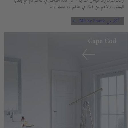
والكونسول والأحواض المدمجة - كل هذه العناصر في تناغم تام مع بعضها
البعض. والأهم من ذلك في تناغم تام معك أنت.
أكثر من ME by Starck
Cape Cod