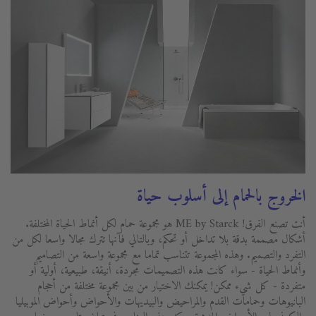
الخروج بالحمام إلى أسلوب حياة
أنت تصنع الفرق! ME by Starck هو مجموعة حمام لكل أنماط الحياة المختلفة.
أشكال مصممة بدقة بلا تداخل أو تحكم، وبالتالي فآنها تترك مجالا واسعا لكل من
التفرد والتصميم. وهذه المجموعة تتناسب تماما مع مجموعة واسعة من التصاميم
وأنماط الحياة - سواء كانت هذه التصميمات مجردة، أنيقة، طبيعية، أولية أو
متفردة - كل شيء ممكن! يمكنك الاختيار من بين مجموعة مختلفة من أحجام
البانيوهات وحمامات القدم والمراحيض والبيديهات والأحواض وأحواض الموبيليا