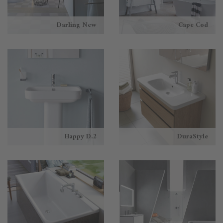
Darling New
Cape Cod
Happy D.2
DuraStyle