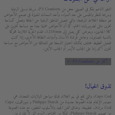
التغير الناعم بفكر في الصيني جعل من P3 Comforts، مريحا وسهل الرعاية
ومريحا للنظر والملمس على حد السواء. وأحد السمات المميزة في تصميم الأحواض
هو منطقة الخلاط المرتفعة، والتي تفصل المناطق الرطبة عن الجافة وتعمل كمساحة
تخزين مثلى لضروريات الحمام. كما أن الأحواض عملية جدا مع مساحة تخزين على
كلا الجانبين، وبعرض كلي يصل إلى 1250mm، تقدم الحرية اللازمة للحركة
بالنسبة للصابون، وحامل فرشاة الأسنان وأدوات النظافة الأخرى. إذا كنت
تفضل تخطيط مختلف يمكنك اختيار النسخة غير المتماثلة من الأحواض مع مساحة
تخزين أكبر إما على الجانب الأيسر أو الجانب الأيمن.
أكثر عن P3 Comforts
تذوق الخيال!
Cape Cod، والتي تقع في نيو انجلاند قبالة سواحل الولايات المتحدة، هي
مصدر الإلهام لهذه المجموعة جديدة من Philippe Starck و ديوراڨيت. Cape
Cod مرادف للطبيعة، ومذاق الفن الجيد والأسلوب المتطور. مع هذه المجموعة
من تصميم Philippe Starck، تمكنا من اقتناص الروح التي لا تقارن من