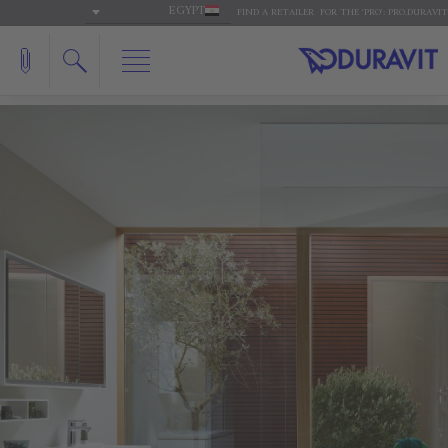
EGYPT
FIND A RETAILER
FOR THE 'PRO': PRO.DURAVIT