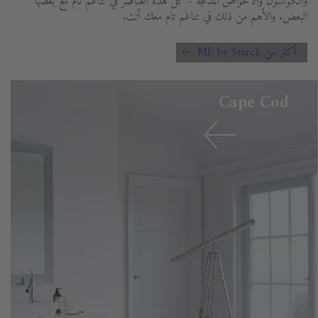
والكونسول والأحواض المدمجة - كل هذه العناصر في تناغم تام مع بعضها
البعض. والأهم من ذلك في تناغم تام معك أنت.
أكثر من ME by Starck
Cape Cod