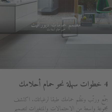
مصمم حمامات ديوراڨيت
صمم حمام أحلامك
4 خطوات سهلة نحو حمام أحلامك
جمّع ورتّب ونظّم حمامك طبقا لرغباتك. اكتشف
مجموعة واسعة من الاحتمالات والمتغيرات لتصميم