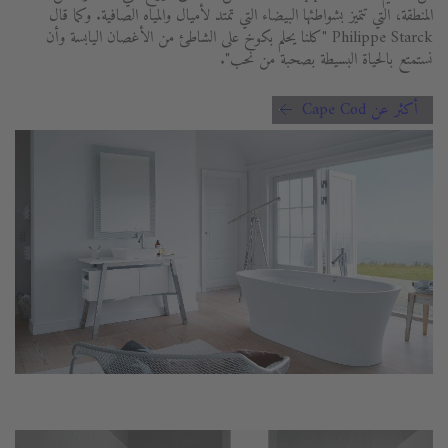
المنطقة، التي تتميز بشواطئها البيضاء التي تمتد لأميال والمياه الصافية. وكما قال
Philippe Starck "كلنا يحلم بكوخ على الشاطئ من الأغصان اليابسة وأن
نستمتع بالحياة البسيطة بصحبة من نحب".
أكثر عن Cape Cod