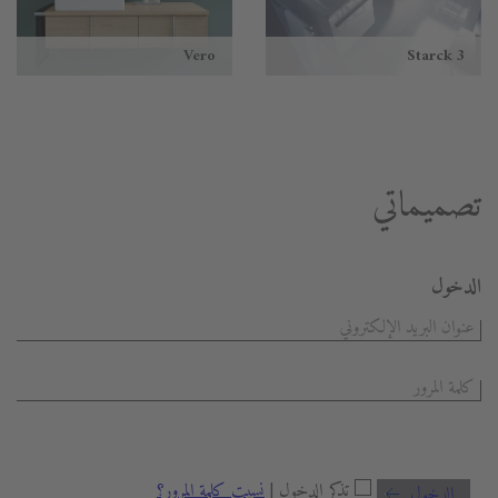
Vero
Starck 3
تصميماتي
الدخول
تذكر الدخول |
نسيت كلمة المرور؟
الدخول