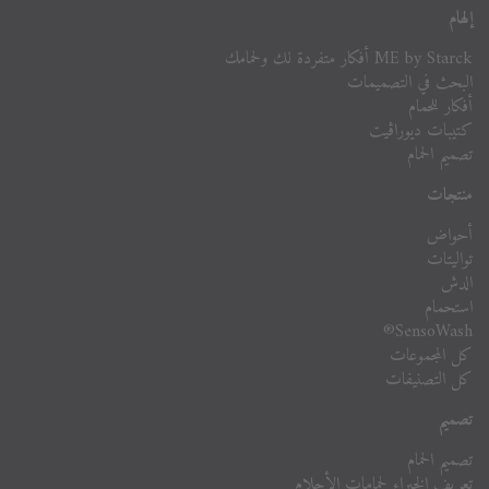
إلهام
ME by Starck أفكار متفردة لك ولحمامك
البحث في التصميمات
أفكار للحمام
كتيبات ديوراڨيت
تصميم الحمام
منتجات
أحواض
تواليتات
الدش
استحمام
SensoWash®
كل المجموعات
كل التصنيفات
تصميم
تصميم الحمام
تعريف الخبراء لحمامات الأحلام