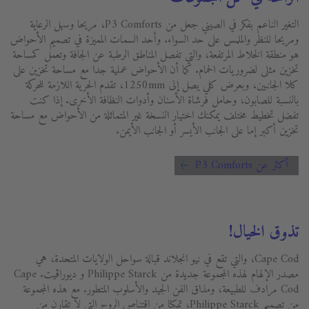
التغير الناعم بفكر في الصيني جعل من P3 Comforts، مريحا وسهل الرعاية
ومريحا للنظر والملمس على حد السواء. وأحد السمات المميزة في تصميم الأحواض
هو منطقة الخلاط المرتفعة، والتي تفصل المناطق الرطبة عن الجافة وتعمل كمساحة
تخزين مثلى لضروريات الحمام. كما أن الأحواض عملية جدا مع مساحة تخزين على
كلا الجانبين، وبعرض كلي يصل إلى 1250mm، تقدم الحرية اللازمة للحركة
بالنسبة للصابون، وحامل فرشاة الأسنان وأدوات النظافة الأخرى. إذا كنت
تفضل تخطيط مختلف يمكنك اختيار النسخة غير المتماثلة من الأحواض مع مساحة
تخزين أكبر إما على الجانب الأيسر أو الجانب الأيمن.
أكثر عن P3 Comforts
تذوق الخيال!
Cape Cod، والتي تقع في نيو انجلاند قبالة سواحل الولايات المتحدة، هي
مصدر الإلهام لهذه المجموعة جديدة من Philippe Starck و ديوراڨيت. Cape
Cod مرادف للطبيعة، ومذاق الفن الجيد والأسلوب المتطور. مع هذه المجموعة
من تصميم Philippe Starck، تمكنا من اقتناص الروح التي لا تقارن من