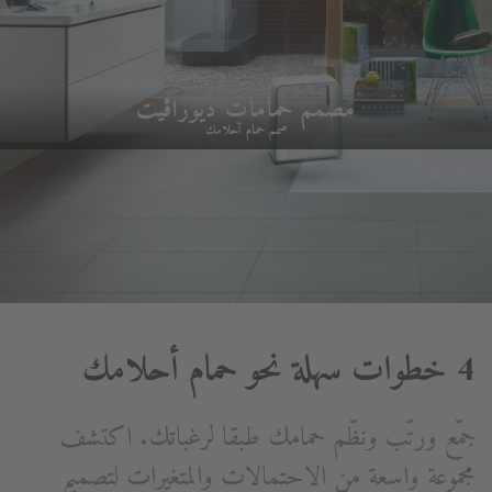
مصمم حمامات ديوراڨيت
صمم حمام أحلامك
4 خطوات سهلة نحو حمام أحلامك
جمّع ورتّب ونظّم حمامك طبقا لرغباتك. اكتشف
مجموعة واسعة من الاحتمالات والمتغيرات لتصميم