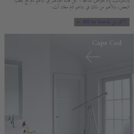
والكونسول والأحواض المدمجة - كل هذه العناصر في تناغم تام مع بعضها
البعض. والأهم من ذلك في تناغم تام معك أنت.
أكثر من ME by Starck
Cape Cod