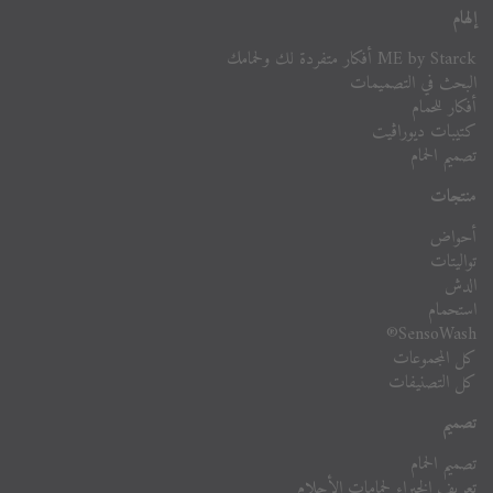
إلهام
ME by Starck أفكار متفردة لك ولحمامك
البحث في التصميمات
أفكار للحمام
كتيبات ديوراڨيت
تصميم الحمام
منتجات
أحواض
تواليتات
الدش
استحمام
SensoWash®
كل المجموعات
كل التصنيفات
تصميم
تصميم الحمام
تعريف الخبراء لحمامات الأحلام