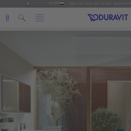
EGYPT
FIND A RETAILER
FOR THE 'PRO': PRO.DURAVIT