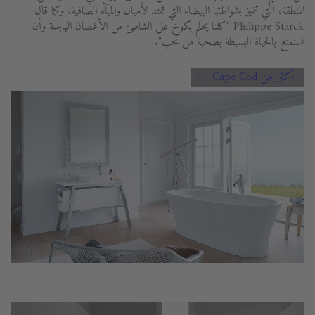
المنطقة، التي تتميز بشواطئها البيضاء التي تمتد لأميال والمياه الصافية. وكما قال
Philippe Starck "كلنا يحلم بكوخ على الشاطئ من الأغصان اليابسة وأن
نستمتع بالحياة البسيطة بصحبة من نحب".
أكثر عن Cape Cod