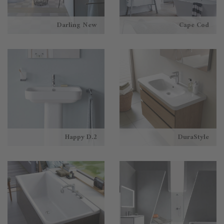
Darling New
Cape Cod
Happy D.2
DuraStyle