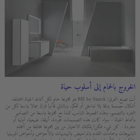
الخروج بالحمام إلى أسلوب حياة
أنت تصنع الفرق! ME by Starck هو مجموعة حمام لكل أنماط الحياة المختلفة.
أشكال مصممة بدقة بلا تداخل أو تحكم، وبالتالي فآنها تترك مجالا واسعا لكل من
التفرد والتصميم. وهذه المجموعة تتناسب تماما مع مجموعة واسعة من التصاميم
وأنماط الحياة - سواء كانت هذه التصميمات مجردة، أنيقة، طبيعية، أولية أو
متفردة - كل شيء ممكن! يمكنك الاختيار من بين مجموعة مختلفة من أحجام
البانيوهات وحمامات القدم والمراحيض والبيديهات والأحواض وأحواض الموبيليا