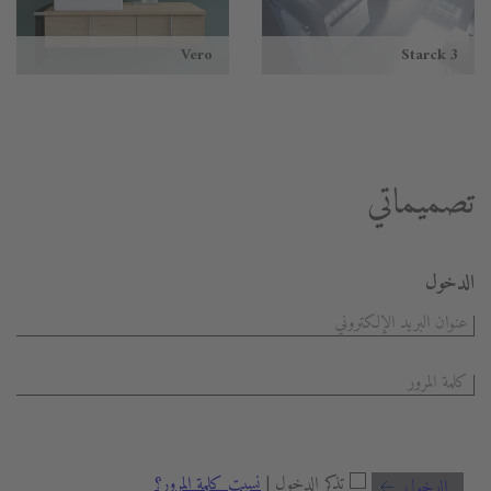
Vero
Starck 3
تصميماتي
الدخول
تذكر الدخول |
نسيت كلمة المرور؟
الدخول