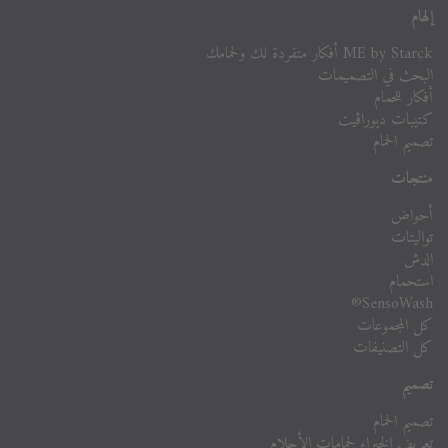
إلهام
ME by Starck أفكار متفردة لك ولحمامك
البحث في التصميمات
أفكار للحمام
كتيبات ديوراڨيت
تصميم الحمام
منتجات
أحواض
تواليتات
الدش
استحمام
SensoWash®
كل المجموعات
كل التصنيفات
تصميم
تصميم الحمام
تعريف الخبراء لحمامات الأحلام