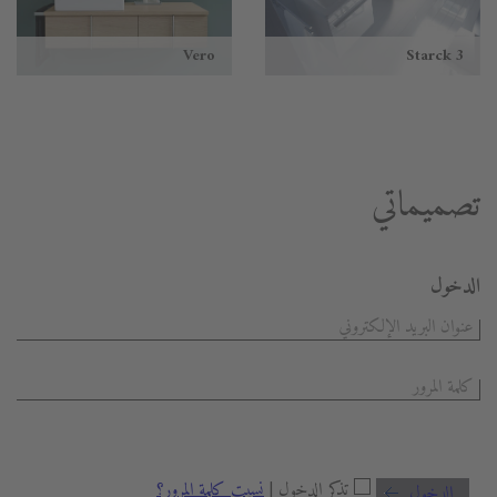
Vero
Starck 3
تصميماتي
الدخول
تذكر الدخول |
نسيت كلمة المرور؟
الدخول