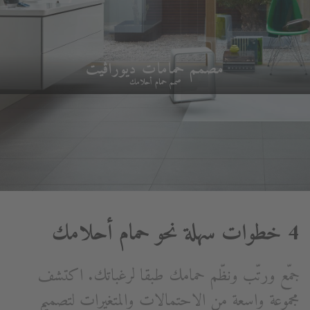
مصمم حمامات ديوراڨيت
صمم حمام أحلامك
4 خطوات سهلة نحو حمام أحلامك
جمّع ورتّب ونظّم حمامك طبقا لرغباتك. اكتشف
مجموعة واسعة من الاحتمالات والمتغيرات لتصميم