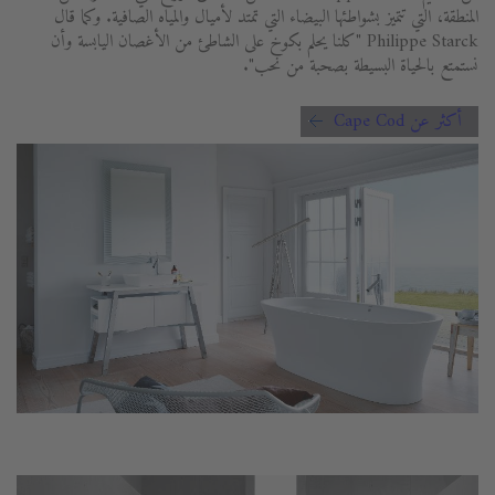
المنطقة، التي تتميز بشواطئها البيضاء التي تمتد لأميال والمياه الصافية. وكما قال
Philippe Starck "كلنا يحلم بكوخ على الشاطئ من الأغصان اليابسة وأن
نستمتع بالحياة البسيطة بصحبة من نحب".
أكثر عن Cape Cod