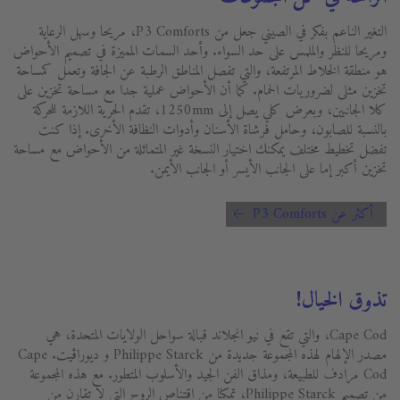
التغير الناعم بفكر في الصيني جعل من P3 Comforts، مريحا وسهل الرعاية
ومريحا للنظر والملمس على حد السواء. وأحد السمات المميزة في تصميم الأحواض
هو منطقة الخلاط المرتفعة، والتي تفصل المناطق الرطبة عن الجافة وتعمل كمساحة
تخزين مثلى لضروريات الحمام. كما أن الأحواض عملية جدا مع مساحة تخزين على
كلا الجانبين، وبعرض كلي يصل إلى 1250mm، تقدم الحرية اللازمة للحركة
بالنسبة للصابون، وحامل فرشاة الأسنان وأدوات النظافة الأخرى. إذا كنت
تفضل تخطيط مختلف يمكنك اختيار النسخة غير المتماثلة من الأحواض مع مساحة
تخزين أكبر إما على الجانب الأيسر أو الجانب الأيمن.
أكثر عن P3 Comforts
تذوق الخيال!
Cape Cod، والتي تقع في نيو انجلاند قبالة سواحل الولايات المتحدة، هي
مصدر الإلهام لهذه المجموعة جديدة من Philippe Starck و ديوراڨيت. Cape
Cod مرادف للطبيعة، ومذاق الفن الجيد والأسلوب المتطور. مع هذه المجموعة
من تصميم Philippe Starck، تمكنا من اقتناص الروح التي لا تقارن من