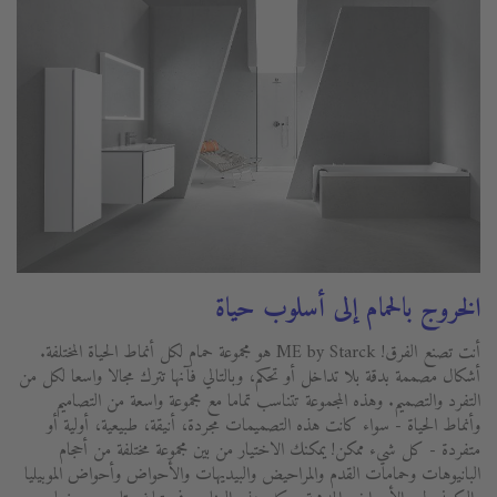
الخروج بالحمام إلى أسلوب حياة
أنت تصنع الفرق! ME by Starck هو مجموعة حمام لكل أنماط الحياة المختلفة.
أشكال مصممة بدقة بلا تداخل أو تحكم، وبالتالي فآنها تترك مجالا واسعا لكل من
التفرد والتصميم. وهذه المجموعة تتناسب تماما مع مجموعة واسعة من التصاميم
وأنماط الحياة - سواء كانت هذه التصميمات مجردة، أنيقة، طبيعية، أولية أو
متفردة - كل شيء ممكن! يمكنك الاختيار من بين مجموعة مختلفة من أحجام
البانيوهات وحمامات القدم والمراحيض والبيديهات والأحواض وأحواض الموبيليا