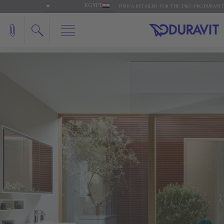
EGYPT
FIND A RETAILER
FOR THE 'PRO': PRO.DURAVIT