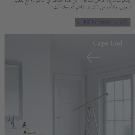
والكونسول والأحواض المدمجة - كل هذه العناصر في تناغم تام مع بعضها
البعض. والأهم من ذلك في تناغم تام معك أنت.
أكثر من ME by Starck
Cape Cod