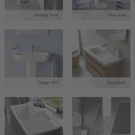
Darling New
Cape Cod
Happy D.2
DuraStyle