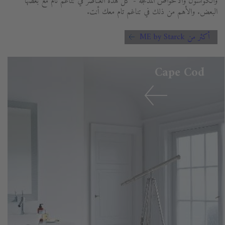
والكونسول والأحواض المدمجة - كل هذه العناصر في تناغم تام مع بعضها
البعض. والأهم من ذلك في تناغم تام معك أنت.
أكثر من ME by Starck
Cape Cod