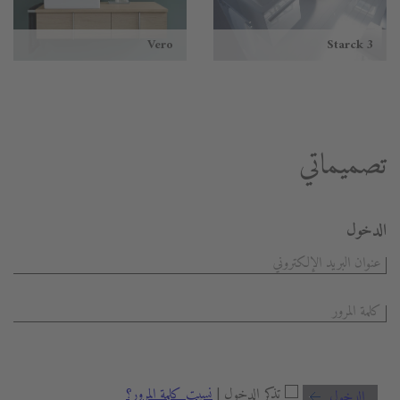
Vero
Starck 3
تصميماتي
الدخول
تذكر الدخول |
نسيت كلمة المرور؟
الدخول