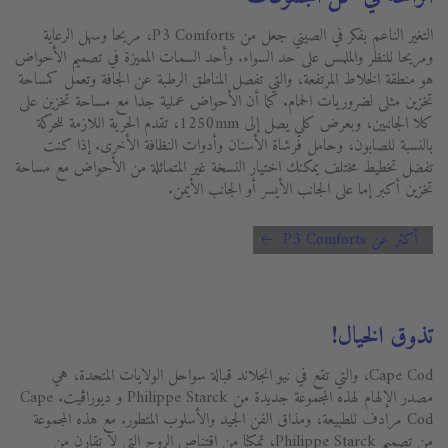
التغير الناعم بفكر في الصيني جعل من P3 Comforts، مريحا وسهل الرعاية
ومريحا للنظر والملمس على حد السواء. وأحد السمات المميزة في تصميم الأحواض
هو منطقة الخلاط المرتفعة، والتي تفصل المناطق الرطبة عن الجافة وتعمل كمساحة
تخزين مثلى لضروريات الحمام. كما أن الأحواض عملية جدا مع مساحة تخزين على
كلا الجانبين، وبعرض كلي يصل إلى 1250mm، تقدم الحرية اللازمة للحركة
بالنسبة للصابون، وحامل فرشاة الأسنان وأدوات النظافة الأخرى. إذا كنت
تفضل تخطيط مختلف يمكنك اختيار النسخة غير المتماثلة من الأحواض مع مساحة
تخزين أكبر إما على الجانب الأيسر أو الجانب الأيمن.
أكثر عن P3 Comforts
تذوق الخيال!
Cape Cod، والتي تقع في نيو انجلاند قبالة سواحل الولايات المتحدة، هي
مصدر الإلهام لهذه المجموعة جديدة من Philippe Starck و ديوراڨيت. Cape
Cod مرادف للطبيعة، ومذاق الفن الجيد والأسلوب المتطور. مع هذه المجموعة
من تصميم Philippe Starck، تمكنا من اقتناص الروح التي لا تقارن من