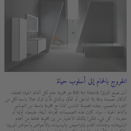
الخروج بالحمام إلى أسلوب حياة
أنت تصنع الفرق! ME by Starck هو مجموعة حمام لكل أنماط الحياة المختلفة.
أشكال مصممة بدقة بلا تداخل أو تحكم، وبالتالي فآنها تترك مجالا واسعا لكل من
التفرد والتصميم. وهذه المجموعة تتناسب تماما مع مجموعة واسعة من التصاميم
وأنماط الحياة - سواء كانت هذه التصميمات مجردة، أنيقة، طبيعية، أولية أو
متفردة - كل شيء ممكن! يمكنك الاختيار من بين مجموعة مختلفة من أحجام
البانيوهات وحمامات القدم والمراحيض والبيديهات والأحواض وأحواض الموبيليا