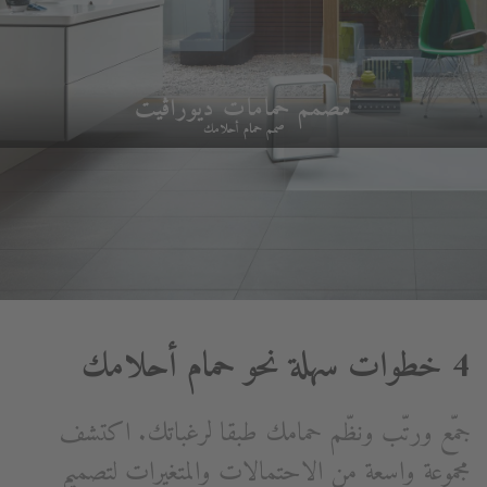
مصمم حمامات ديوراڨيت
صمم حمام أحلامك
4 خطوات سهلة نحو حمام أحلامك
جمّع ورتّب ونظّم حمامك طبقا لرغباتك. اكتشف
مجموعة واسعة من الاحتمالات والمتغيرات لتصميم