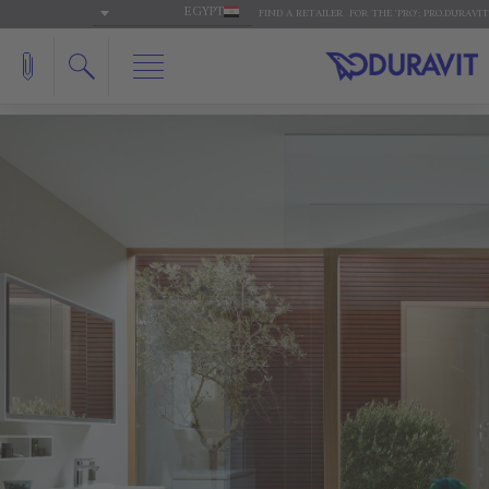
EGYPT
FIND A RETAILER
FOR THE 'PRO': PRO.DURAVIT