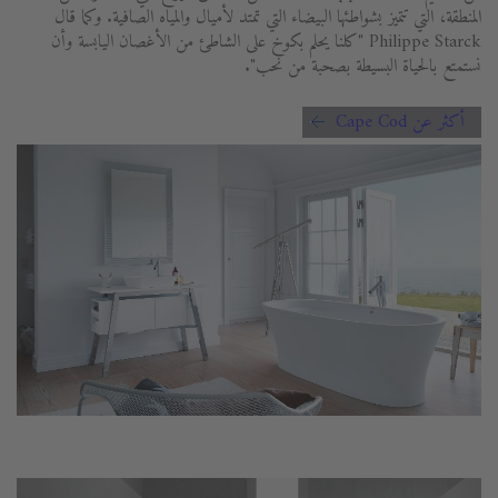
المنطقة، التي تتميز بشواطئها البيضاء التي تمتد لأميال والمياه الصافية. وكما قال
Philippe Starck "كلنا يحلم بكوخ على الشاطئ من الأغصان اليابسة وأن
نستمتع بالحياة البسيطة بصحبة من نحب".
أكثر عن Cape Cod