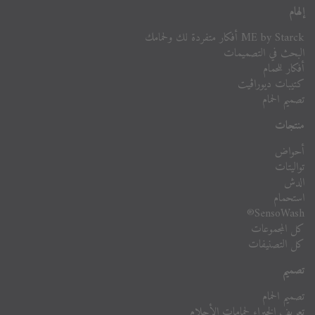
إلهام
ME by Starck أفكار متفردة لك ولحمامك
البحث في التصميمات
أفكار للحمام
كتيبات ديوراڨيت
تصميم الحمام
منتجات
أحواض
تواليتات
الدش
استحمام
SensoWash®
كل المجموعات
كل التصنيفات
تصميم
تصميم الحمام
تعريف الخبراء لحمامات الأحلام