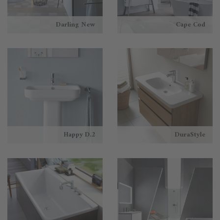
Darling New
Cape Cod
Happy D.2
DuraStyle