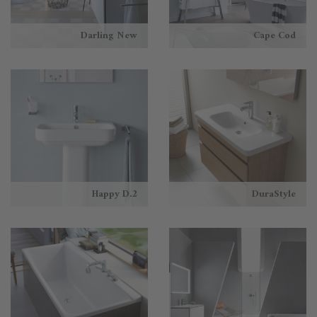
Darling New
Cape Cod
Happy D.2
DuraStyle