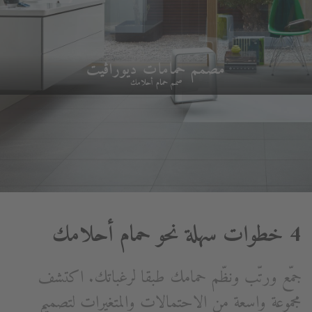
مصمم حمامات ديوراڨيت
صمم حمام أحلامك
4 خطوات سهلة نحو حمام أحلامك
جمّع ورتّب ونظّم حمامك طبقا لرغباتك. اكتشف
مجموعة واسعة من الاحتمالات والمتغيرات لتصميم