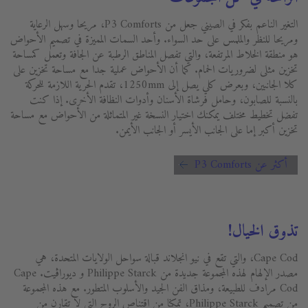
التغير الناعم بفكر في الصيني جعل من P3 Comforts، مريحا وسهل الرعاية
ومريحا للنظر والملمس على حد السواء. وأحد السمات المميزة في تصميم الأحواض
هو منطقة الخلاط المرتفعة، والتي تفصل المناطق الرطبة عن الجافة وتعمل كمساحة
تخزين مثلى لضروريات الحمام. كما أن الأحواض عملية جدا مع مساحة تخزين على
كلا الجانبين، وبعرض كلي يصل إلى 1250mm، تقدم الحرية اللازمة للحركة
بالنسبة للصابون، وحامل فرشاة الأسنان وأدوات النظافة الأخرى. إذا كنت
تفضل تخطيط مختلف يمكنك اختيار النسخة غير المتماثلة من الأحواض مع مساحة
تخزين أكبر إما على الجانب الأيسر أو الجانب الأيمن.
أكثر عن P3 Comforts
تذوق الخيال!
Cape Cod، والتي تقع في نيو انجلاند قبالة سواحل الولايات المتحدة، هي
مصدر الإلهام لهذه المجموعة جديدة من Philippe Starck و ديوراڨيت. Cape
Cod مرادف للطبيعة، ومذاق الفن الجيد والأسلوب المتطور. مع هذه المجموعة
من تصميم Philippe Starck، تمكنا من اقتناص الروح التي لا تقارن من