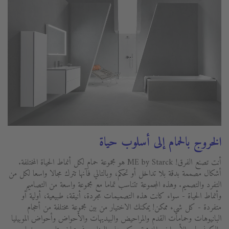
الخروج بالحمام إلى أسلوب حياة
أنت تصنع الفرق! ME by Starck هو مجموعة حمام لكل أنماط الحياة المختلفة.
أشكال مصممة بدقة بلا تداخل أو تحكم، وبالتالي فآنها تترك مجالا واسعا لكل من
التفرد والتصميم. وهذه المجموعة تتناسب تماما مع مجموعة واسعة من التصاميم
وأنماط الحياة - سواء كانت هذه التصميمات مجردة، أنيقة، طبيعية، أولية أو
متفردة - كل شيء ممكن! يمكنك الاختيار من بين مجموعة مختلفة من أحجام
البانيوهات وحمامات القدم والمراحيض والبيديهات والأحواض وأحواض الموبيليا