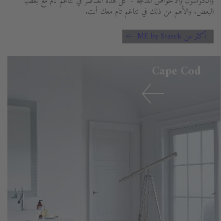
والكونسول والأحواض المدمجة - كل هذه العناصر في تناغم تام مع بعضها
البعض. والأهم من ذلك في تناغم تام معك أنت.
أكثر من ME by Starck
Cape Cod