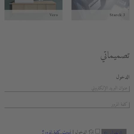
Vero
Starck 3
تصميماتي
الدخول
تذكر الدخول |
نسيت كلمة المرور؟
الدخول