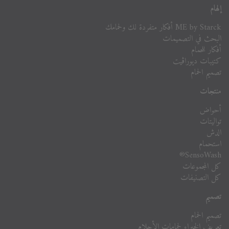
إلهام
ME by Starck أفكار متفردة لك ولحمامك
البحث في التصميمات
أفكار للحمام
كتيبات ديوراڨيت
تصميم الحمام
منتجات
أحواض
تواليتات
الدش
استحمام
SensoWash®
كل المجموعات
كل التصنيفات
تصميم
تصميم الحمام
تعريف الخبراء لحمامات الأحلام