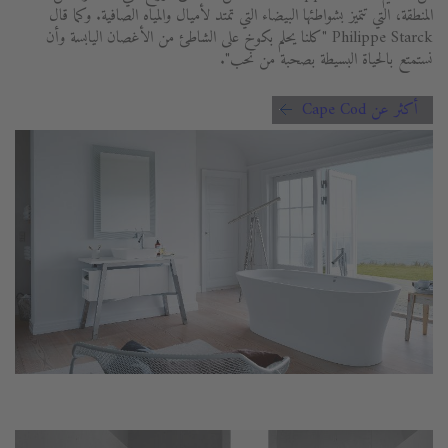
المنطقة، التي تتميز بشواطئها البيضاء التي تمتد لأميال والمياه الصافية. وكما قال
Philippe Starck "كلنا يحلم بكوخ على الشاطئ من الأغصان اليابسة وأن
نستمتع بالحياة البسيطة بصحبة من نحب".
أكثر عن Cape Cod