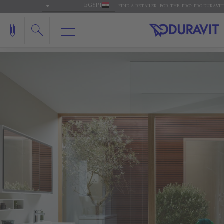
EGYPT
FIND A RETAILER
FOR THE 'PRO': PRO.DURAVIT