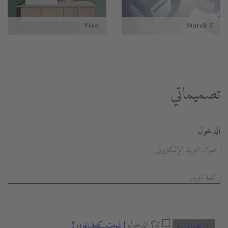
Vero
Starck 3
تصميماتي
الدخول
تذكر الدخول |
نسيت كلمة المرور؟
الدخول