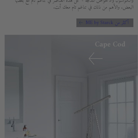
والكونسول والأحواض المدمجة - كل هذه العناصر في تناغم تام مع بعضها
البعض. والأهم من ذلك في تناغم تام معك أنت.
أكثر من ME by Starck
Cape Cod