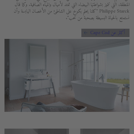
المنطقة، التي تتميز بشواطئها البيضاء التي تمتد لأميال والمياه الصافية. وكما قال
Philippe Starck "كلنا يحلم بكوخ على الشاطئ من الأغصان اليابسة وأن
نستمتع بالحياة البسيطة بصحبة من نحب".
أكثر عن Cape Cod