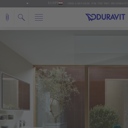
EGYPT
FIND A RETAILER
FOR THE 'PRO': PRO.DURAVIT