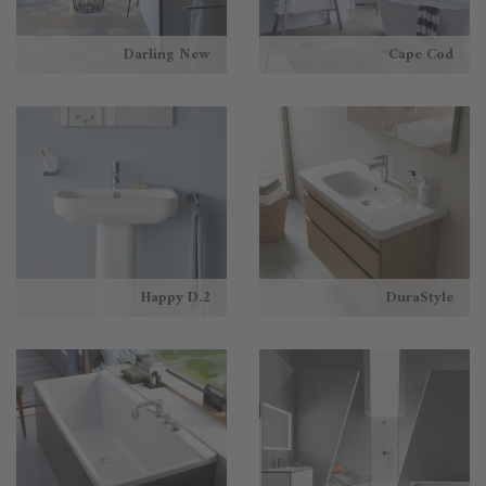
Darling New
Cape Cod
Happy D.2
DuraStyle