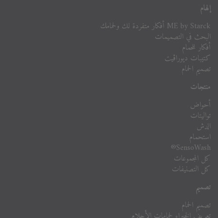
إلهام
ME by Starck أفكار متفردة لك ولحمامك
البحث في التصميمات
أفكار للحمام
كتيبات ديوراڨيت
تصميم الحمام
منتجات
أحواض
تواليتات
الدش
استحمام
SensoWash®
كل المجموعات
كل التصنيفات
تصميم
تصميم الحمام
تعريف الخبراء لحمامات الأحلام