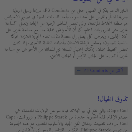
التغير الناعم بفكر في الصيني جعل من P3 Comforts، مريحا وسهل الرعاية
ومريحا للنظر والملمس على حد السواء. وأحد السمات المميزة في تصميم الأحواض
هو منطقة الخلاط المرتفعة، والتي تفصل المناطق الرطبة عن الجافة وتعمل كمساحة
تخزين مثلى لضروريات الحمام. كما أن الأحواض عملية جدا مع مساحة تخزين على
كلا الجانبين، وبعرض كلي يصل إلى 1250mm، تقدم الحرية اللازمة للحركة
بالنسبة للصابون، وحامل فرشاة الأسنان وأدوات النظافة الأخرى. إذا كنت
تفضل تخطيط مختلف يمكنك اختيار النسخة غير المتماثلة من الأحواض مع مساحة
تخزين أكبر إما على الجانب الأيسر أو الجانب الأيمن.
أكثر عن P3 Comforts
تذوق الخيال!
Cape Cod، والتي تقع في نيو انجلاند قبالة سواحل الولايات المتحدة، هي
مصدر الإلهام لهذه المجموعة جديدة من Philippe Starck و ديوراڨيت. Cape
Cod مرادف للطبيعة، ومذاق الفن الجيد والأسلوب المتطور. مع هذه المجموعة
من تصميم Philippe Starck، تمكنا من اقتناص الروح التي لا تقارن من