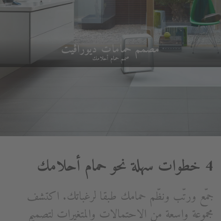
مصمم حمامات ديوراڨيت
صمم حمام أحلامك
4 خطوات سهلة نحو حمام أحلامك
جمّع ورتّب ونظّم حمامك طبقا لرغباتك. اكتشف
مجموعة واسعة من الاحتمالات والمتغيرات لتصميم