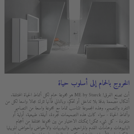
الخروج بالحمام إلى أسلوب حياة
أنت تصنع الفرق! ME by Starck هو مجموعة حمام لكل أنماط الحياة المختلفة.
أشكال مصممة بدقة بلا تداخل أو تحكم، وبالتالي فآنها تترك مجالا واسعا لكل من
التفرد والتصميم. وهذه المجموعة تتناسب تماما مع مجموعة واسعة من التصاميم
وأنماط الحياة - سواء كانت هذه التصميمات مجردة، أنيقة، طبيعية، أولية أو
متفردة - كل شيء ممكن! يمكنك الاختيار من بين مجموعة مختلفة من أحجام
البانيوهات وحمامات القدم والمراحيض والبيديهات والأحواض وأحواض الموبيليا