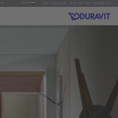
EGYPT
FIND A RETAILER
FOR THE 'PRO': PRO.DURAVIT