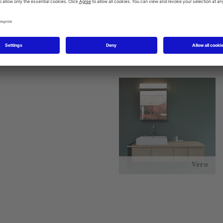
Starck 1
P3 Comforts
Vero