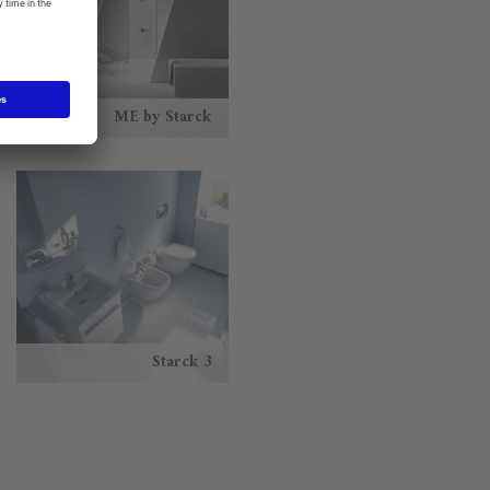
ME by Starck
Starck 3