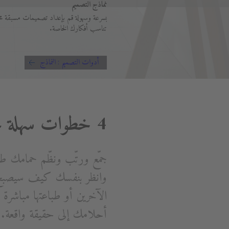
نماذج التصميم
بسرعة وسهولة قم بإعداد تصميمات مسبقة مح
تناسب أفكارك الخاصة.
أدوات التصميم : النماذج
4 خطوات سهلة نحو حمام أحلامك
جمّع ورتّب ونظّم حمامك ط
وانظر بنفسك كيف سيصبح 
الآخرين أو طباعتها مباشر
أحلامك إلى حقيقة واقعة.