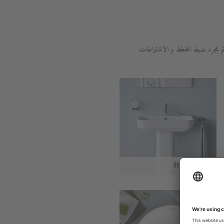
م بمجرد ضبط المخطط و الاشتراطات
Happy D.2