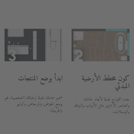
كون مخطط الأرضية
ابدأ بوضع المنتجات
المبدئي
صمم حمامك طبقا لرغباتك الشخصية، قم
حدد النموذج طبقا لأبعاد حمامك
بوضع الحوض والمرحاض والبانيو
والعناصر الأخرى مثل الأبواب والنوافذ
والموبيليا.
والوصلات.