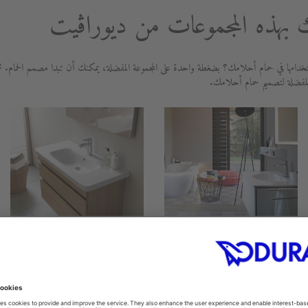
بهذه المجموعات من ديوراڨيت
دامها في حمام أحلامك؟ بضغطة واحدة على المجموعة المفضلة، يمكنك أن تبدا مصمم الحمام. ث
لمفضلة لتصميم حمام أحلامك.
DuraStyle
Darling New