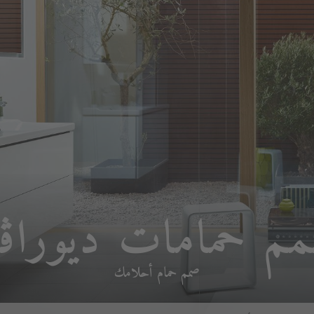
م حمامات ديوراڨ
صمم حمام أحلامك