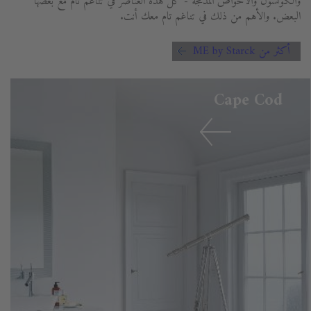
والكونسول والأحواض المدمجة - كل هذه العناصر في تناغم تام مع بعضها
البعض. والأهم من ذلك في تناغم تام معك أنت.
أكثر من ME by Starck
Cape Cod