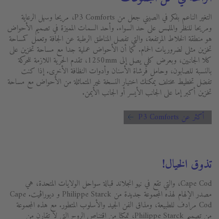
التغير الناعم بفكر في الصيني جعل من P3 Comforts، مريحا وسهل الرعاية
ومريحا للنظر والملمس على حد السواء. وأحد السمات المميزة في تصميم الأحواض
هو منطقة الخلاط المرتفعة، والتي تفصل المناطق الرطبة عن الجافة وتعمل كمساحة
تخزين مثلى لضروريات الحمام. كما أن الأحواض عملية جدا مع مساحة تخزين على
كلا الجانبين، وبعرض كلي يصل إلى 1250mm، تقدم الحرية اللازمة للحركة
بالنسبة للصابون، وحامل فرشاة الأسنان وأدوات النظافة الأخرى. إذا كنت
تفضل تخطيط مختلف يمكنك اختيار النسخة غير المتماثلة من الأحواض مع مساحة
تخزين أكبر إما على الجانب الأيسر أو الجانب الأيمن.
أكثر عن P3 Comforts
تذوق الخيال!
Cape Cod، والتي تقع في نيو انجلاند قبالة سواحل الولايات المتحدة، هي
مصدر الإلهام لهذه المجموعة جديدة من Philippe Starck و ديوراڨيت. Cape
Cod مرادف للطبيعة، ومذاق الفن الجيد والأسلوب المتطور. مع هذه المجموعة
من تصميم Philippe Starck، تمكنا من اقتناص الروح التي لا تقارن من