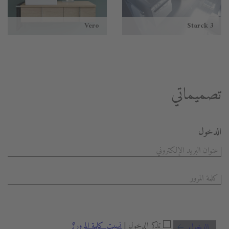
Vero
Starck 3
تصميماتي
الدخول
تذكر الدخول |
نسيت كلمة المرور؟
الدخول