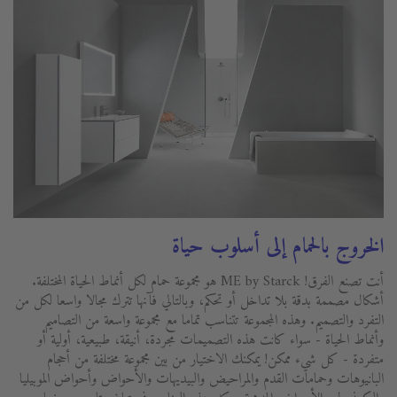
الخروج بالحمام إلى أسلوب حياة
أنت تصنع الفرق! ME by Starck هو مجموعة حمام لكل أنماط الحياة المختلفة.
أشكال مصممة بدقة بلا تداخل أو تحكم، وبالتالي فآنها تترك مجالا واسعا لكل من
التفرد والتصميم. وهذه المجموعة تتناسب تماما مع مجموعة واسعة من التصاميم
وأنماط الحياة - سواء كانت هذه التصميمات مجردة، أنيقة، طبيعية، أولية أو
متفردة - كل شيء ممكن! يمكنك الاختيار من بين مجموعة مختلفة من أحجام
البانيوهات وحمامات القدم والمراحيض والبيديهات والأحواض وأحواض الموبيليا