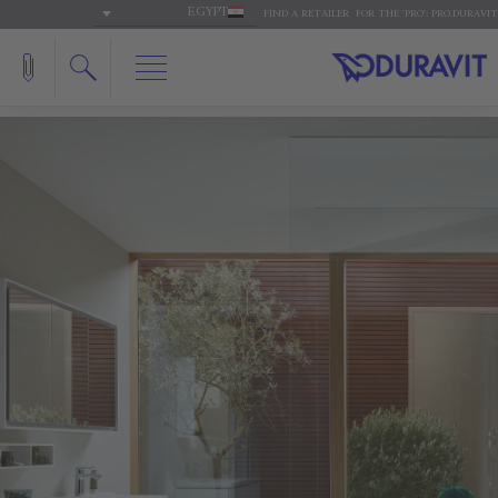
EGYPT
FIND A RETAILER
FOR THE 'PRO': PRO.DURAVIT