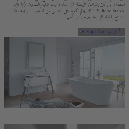
المنطقة، التي تتميز بشواطئها البيضاء التي تمتد لأميال والمياه الصافية. وكما قال
Philippe Starck "كلنا يحلم بكوخ على الشاطئ من الأغصان اليابسة وأن
نستمتع بالحياة البسيطة بصحبة من نحب".
أكثر عن Cape Cod