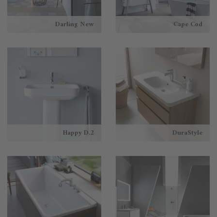
Darling New
Cape Cod
Happy D.2
DuraStyle