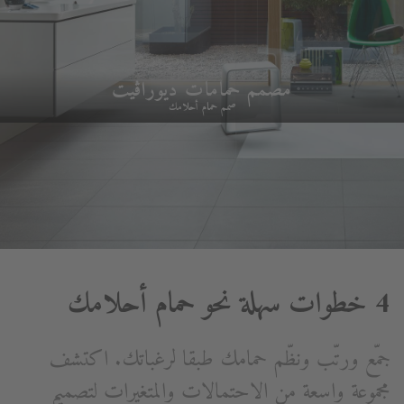
مصمم حمامات ديوراڨيت
صمم حمام أحلامك
4 خطوات سهلة نحو حمام أحلامك
جمّع ورتّب ونظّم حمامك طبقا لرغباتك. اكتشف
مجموعة واسعة من الاحتمالات والمتغيرات لتصميم