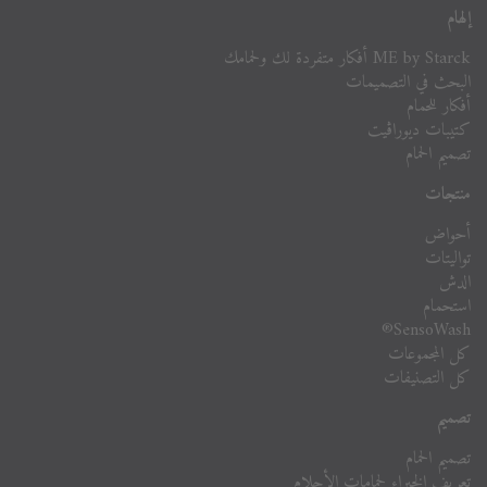
إلهام
ME by Starck أفكار متفردة لك ولحمامك
البحث في التصميمات
أفكار للحمام
كتيبات ديوراڨيت
تصميم الحمام
منتجات
أحواض
تواليتات
الدش
استحمام
SensoWash®
كل المجموعات
كل التصنيفات
تصميم
تصميم الحمام
تعريف الخبراء لحمامات الأحلام