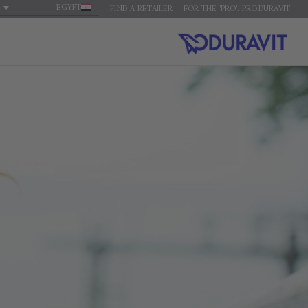
EGYPT
FIND A RETAILER
FOR THE 'PRO': PRO.DURAVIT