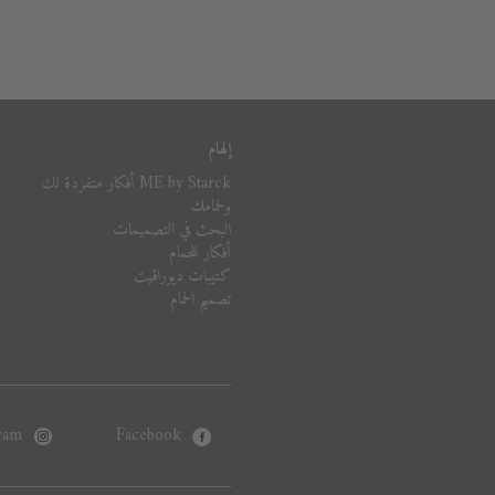
إلهام
ME by Starck أفكار متفردة لك
ولحمامك
البحث في التصميمات
أفكار للحمام
كتيبات ديوراڨيت
تصميم الحمام
ram
Facebook