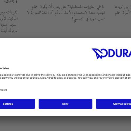
والذوق؟
التي تريدها
ما هي التغيرات المستقبلية؟ هل يجب أن يكون الحمام
مجموعات ديو
رة الحمام
الجديد معدا لاستخدام الأطفال، أم أن الفئة العمرية لا
التأثيث لأي
تلعب دورا في التصميم؟
ستجد المنتج
ندعوك أيضا لز
5. والآن استمتع!
الجديد الرقمي بتفنية 3D، به مجموعة من
بمجرد التركيب وتنظيم وتنظيف الحمام، يمكنك الآن أن
وتجليد
تستلقي مستريحا، والاستمتاع بمساحتك الجديدة الصحية.
ة لما