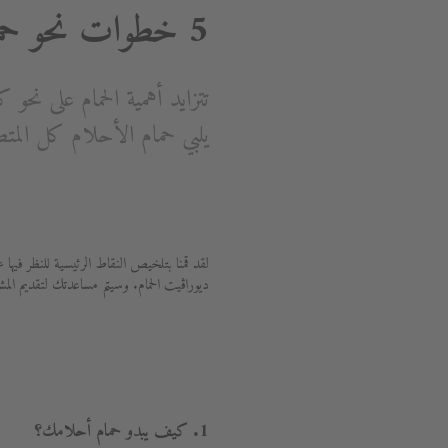
5 خطوات نحو حمام الأحلام
تتزايد أهمية الحمام على نح
يلبي حمام الأحلام كل المتط
لقد قمنا بتلخيص النقاط الرئيسية للنظر
ديوراڨيت الحمام. وسيتم مساعدتك لتقديم المش
1. كيف يبدو حمام أحلامك؟