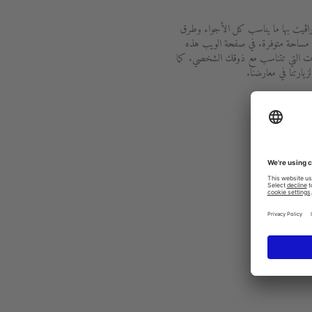
راڨيت بها ما يناسب كل الأجواء وطرق
 مساحة متوفرة. في صفحة الويب هذه
ات التي تتناسب مع ذوقك الشخصي. كما
يارتنا في معارضنا.