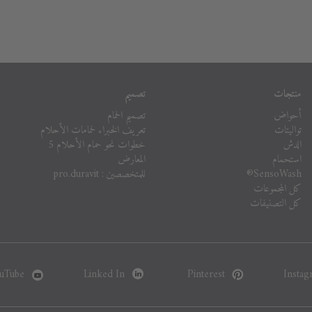
منتجات
تصميم
أحواض
تصميم الحمام
تواليتات
تعريف الخبراء لحمامات الأحلام
الدش
خطوات نحو حمام الأحلام 5
استحمام
المعارض
SensoWash®
للمتخصصين : pro.duravit
كل المجموعات
كل التصنيفات
uTube
Linked In
Pinterest
Instag