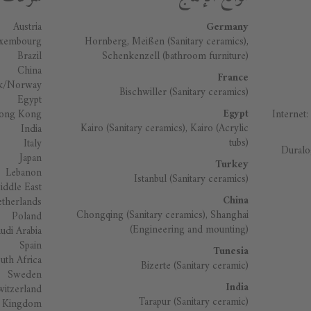
Austria
Germany
uxembourg
Hornberg, Meißen (Sanitary ceramics),
Brazil
Schenkenzell (bathroom furniture)
China
France
k/Norway
Bischwiller (Sanitary ceramics)
Egypt
Egypt
ong Kong
Internet:
Kairo (Sanitary ceramics), Kairo (Acrylic
India
tubs)
Italy
Duralo
Japan
Turkey
Lebanon
Istanbul (Sanitary ceramics)
iddle East
China
therlands
Chongqing (Sanitary ceramics), Shanghai
Poland
(Engineering and mounting)
udi Arabia
Spain
Tunesia
uth Africa
Bizerte (Sanitary ceramic)
Sweden
India
witzerland
Tarapur (Sanitary ceramic)
d Kingdom