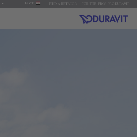
EGYPT
FIND A RETAILER
FOR THE 'PRO': PRO.DURAVIT