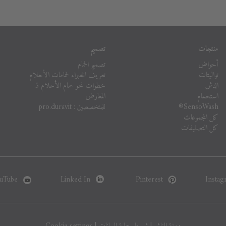
منتجات
تصميم
أحواض
تصميم الحمام
تواليتات
تعريف الخبراء لحمامات الأحلام
الدش
خطوات نحو حمام الأحلام 5
استحمام
المعارض
SensoWash®
للمتخصصين : pro.duravit
كل المجموعات
كل التصنيفات
uTube
Linked In
Pinterest
Instag