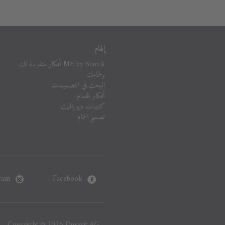
إلهام
ME by Starck أفكار متفردة لك
ولحمامك
البحث في التصميمات
أفكار للحمام
كتيبات ديوراڨيت
تصميم الحمام
ram
Facebook