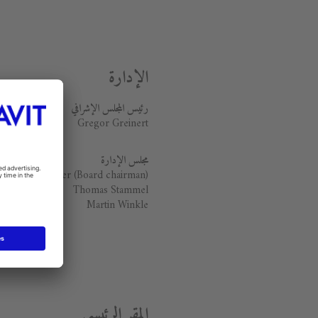
الإدارة
رئيس المجلس الإ
شرا
ف
ي
Gregor Greinert
مجلس الإدارة
ichael Demmer (Board chairman)
Thomas Stammel
Martin Winkle
المقر الرئيسي