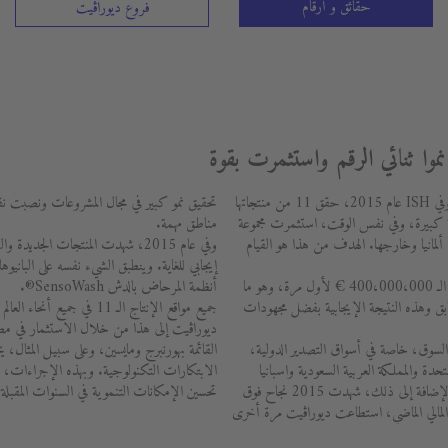
حقائق و أرقام
فروع ديوراڨيت
تواصل مجموعة ديوراڨيت الاستمتاع بنجاحها، وفي ISH عام 2015، حقق 11 من منتجاتها
تحقيق نمو كبير في مجال المشروعات ونصبت نف
لية كبيرة، وفي نفس الوقت، استثمرت مجموعة
مناطق مهمة.
 ألمانيا وخارجها. الهدف من هذا هو القيام
وفي عام 2015، شهدت المنتجات الجديد
إيجابي للغاية. وينطبق الشيء نفسه على البا
في عام 2015، تجاوزت إيرادات ديوراڨيت الـ 400،000،000 € لأول مرة، وهو ما
أنظمة المرحاض بالدش SensoWash®.
ارنة بالعالم السابق وهذه النتيجة الإيجابية بفضل مجهودات
جميع مواقع الإنتاج الـ 11 في 
ديوراڨيت إلى هذا من خلال الاستثمار في مص
ي السوق، خاصة في أسواق التصدير الدولية،
القائمة بهورنبرج ومايسين، وعلى سبيل المثا
حدة والمملكة العربية السعودية واسبانيا
الابتكارات التكنولوجية. وبهذه الإجراءات، 
ومناطق مختلفة في شمال أفريقيا والصين. وبالإضافة إلى ذلك، شهدت 2015 نجاح فوق
تحسين الإمكانات التنموية في السنوات المقبلة.
ام المالي الماضي، استطاعت ديوراڨيت مرة أخرى