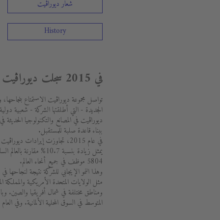
شعار ديوراڨيت
History
في 2015 سجلت ديوراڨيت نموا ثنائي الرقم واستثمرت بقوة
الجديدة - التي أطلقتها الشركة - شعبية دو
ديوراڨيت في المصانع والتكنولوجيا الحديثة في
ببناء قاعدة صلبة للمستقبل.
يمثل زيادة بنسبة 10.7% مق
5804 موظف في جميع أنحاء العالم.
وهذا النمو الإيجابي للشركة نتيجة لنجاحها ف
مثل الولايات المتحدة الأمريكية والمملكة المت
المتوسط في السوق المحلية الألمانية. وفي الع