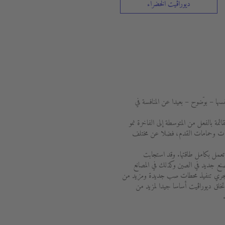
ديوراڨيت الخضراء
سها – بوضوح – بعيدا عن المنافسة في
ة والقائمة بالفعل من المتوسطة إلى الفاخرة نمو
نيوهات وحمامات القدم، فضلا عن مختلف
جميع أنحاء العالم تعمل بكامل طاقتها. وقد استجابت
نع جديد في الصين وكذلك في المصانع
ل، يجري تنفيذ محطات صب جديدة ومزيد من
تخلق ديوراڨيت أساسا جيدا لمزيد من