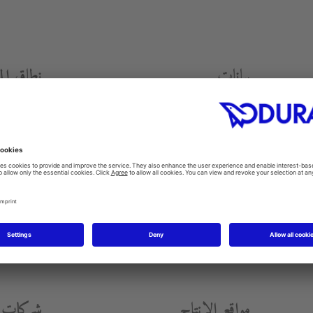
بيانات
نطاق ال
إ
يرادات 2015
الصيني، موبي
أنظمة العناي
432,3 مليون يورو (المجموعة
والاكسسوار
سنة التأسيس
1817
M
مواقع الإنتاج
شركات ا