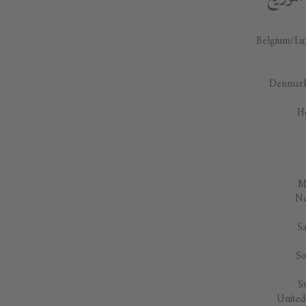
Belgium/L
Denmar
H
M
Ne
Sa
So
S
Unite