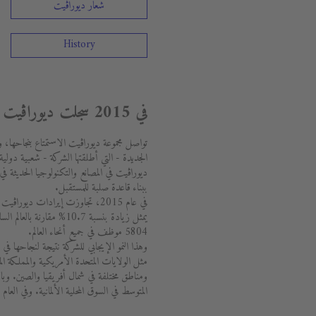
شعار ديوراڨيت
History
في 2015 سجلت ديوراڨيت نموا ثنائي الرقم واستثمرت بقوة
الجديدة - التي أطلقتها الشركة - شعبية دو
ديوراڨيت في المصانع والتكنولوجيا الحديثة في
ببناء قاعدة صلبة للمستقبل.
يمثل زيادة بنسبة 10.7% مق
5804 موظف في جميع أنحاء العالم.
وهذا النمو الإيجابي للشركة نتيجة لنجاحها ف
مثل الولايات المتحدة الأمريكية والمملكة المت
المتوسط في السوق المحلية الألمانية. وفي الع