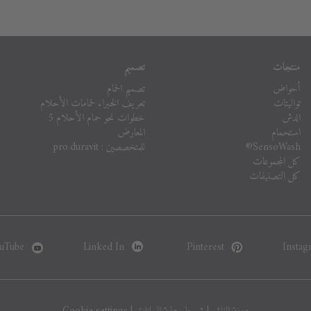
منتجات
تصميم
أحواض
تصميم الحمام
تواليتات
تعريف الخبراء لحمامات الأحلام
الدش
خطوات نحو حمام الأحلام 5
استحمام
المعارض
SensoWash®
للمتخصصين : pro.duravit
كل المجموعات
كل التصنيفات
uTube
Linked In
Pinterest
Instag