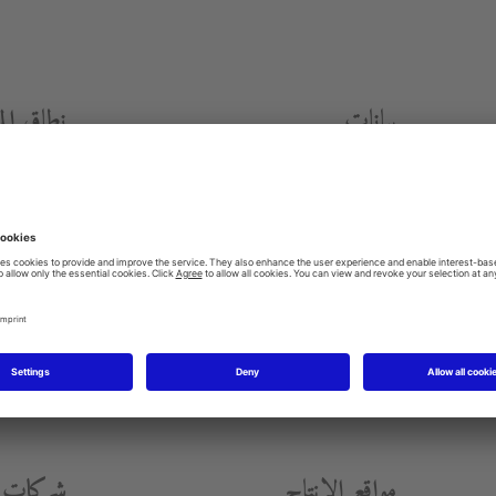
بيانات
نطاق ال
إ
يرادات 2015
الصيني، موبي
أنظمة العناي
432,3 مليون يورو (المجموعة
والاكسسوار
سنة التأسيس
1817
M
مواقع الإنتاج
شركات ا