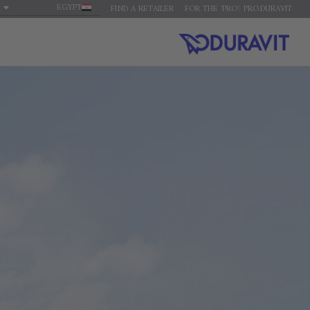
EGYPT
FIND A RETAILER
FOR THE 'PRO': PRO.DURAVIT