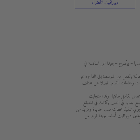
ديوراڨيت الخضراء
سها – بوضوح – بعيدا عن المنافسة في
ة والقائمة بالفعل من المتوسطة إلى الفاخرة نمو
نيوهات وحمامات القدم، فضلا عن مختلف
جميع أنحاء العالم تعمل بكامل طاقتها. وقد استجابت
نع جديد في الصين وكذلك في المصانع
ل، يجري تنفيذ محطات صب جديدة ومزيد من
تخلق ديوراڨيت أساسا جيدا لمزيد من