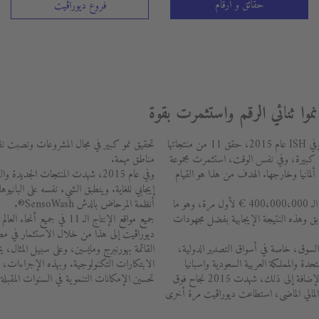
حقائق و أرقام
فروع ديوراڨيت
تواصل مجموعة ديوراڨيت الاستمتاع بنجاحها، وفي ISH عام 2015، حقق 11 من منتجاتها
تحقيق نمو كبير في مجال المشروعات ونصبت نف
لية كبيرة، وفي نفس الوقت، استثمرت مجموعة
مناطق مهمة.
 ألمانيا وخارجها. الهدف من هذا هو القيام
وفي عام 2015، شهدت المنتجات الجديد
إيجابي للغاية. وينطبق الشيء نفسه على البا
في عام 2015، تجاوزت إيرادات ديوراڨيت الـ 400،000،000 € لأول مرة، وهو ما
أنظمة المرحاض بالدش SensoWash®.
ارنة بالعالم السابق وهذه النتيجة الإيجابية بفضل مجهودات
جميع مواقع الإنتاج الـ 11 في 
ديوراڨيت إلى هذا من خلال الاستثمار في مص
ي السوق، خاصة في أسواق التصدير الدولية،
القائمة بهورنبرج ومايسين، وعلى سبيل المثا
حدة والمملكة العربية السعودية واسبانيا
الابتكارات التكنولوجية. وبهذه الإجراءات، 
ومناطق مختلفة في شمال أفريقيا والصين. وبالإضافة إلى ذلك، شهدت 2015 نجاح فوق
تحسين الإمكانات التنموية في السنوات المقبلة.
ام المالي الماضي، استطاعت ديوراڨيت مرة أخرى