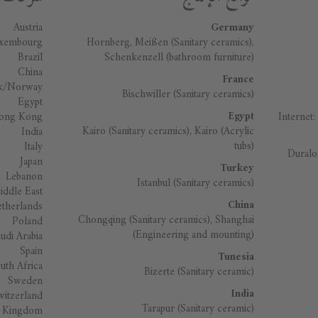
Austria
Germany
uxembourg
Hornberg, Meißen (Sanitary ceramics),
Brazil
Schenkenzell (bathroom furniture)
China
France
k/Norway
Bischwiller (Sanitary ceramics)
Egypt
Egypt
ong Kong
Internet:
Kairo (Sanitary ceramics), Kairo (Acrylic
India
tubs)
Italy
Duralo
Japan
Turkey
Lebanon
Istanbul (Sanitary ceramics)
iddle East
China
therlands
Chongqing (Sanitary ceramics), Shanghai
Poland
(Engineering and mounting)
udi Arabia
Spain
Tunesia
uth Africa
Bizerte (Sanitary ceramic)
Sweden
India
witzerland
Tarapur (Sanitary ceramic)
d Kingdom