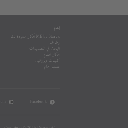
إلهام
ME by Starck أفكار متفردة لك
ولحمامك
البحث في التصميمات
أفكار للحمام
كتيبات ديوراڨيت
تصميم الحمام
ram
Facebook