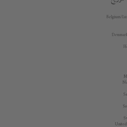
Belgium/L
Denmar
H
M
Ne
Sa
So
S
Unite