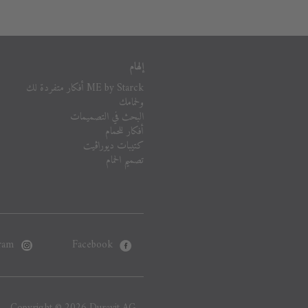
إلهام
ME by Starck أفكار متفردة لك
ولحمامك
البحث في التصميمات
أفكار للحمام
كتيبات ديوراڨيت
تصميم الحمام
ram
Facebook