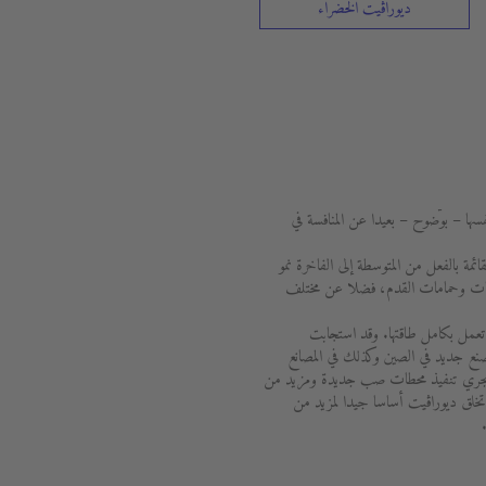
ديوراڨيت الخضراء
سها – بوضوح – بعيدا عن المنافسة في
ة والقائمة بالفعل من المتوسطة إلى الفاخرة نمو
نيوهات وحمامات القدم، فضلا عن مختلف
جميع أنحاء العالم تعمل بكامل طاقتها. وقد استجابت
نع جديد في الصين وكذلك في المصانع
ل، يجري تنفيذ محطات صب جديدة ومزيد من
تخلق ديوراڨيت أساسا جيدا لمزيد من