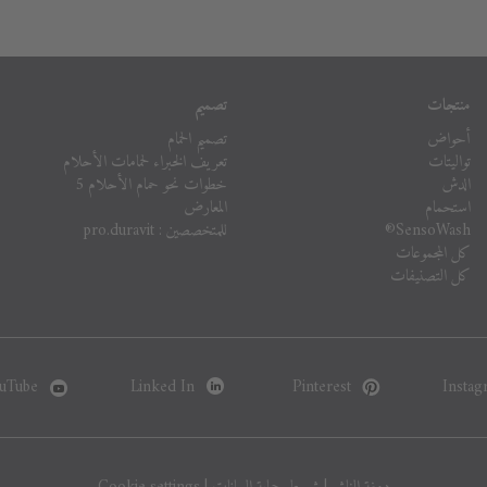
منتجات
تصميم
أحواض
تصميم الحمام
تواليتات
تعريف الخبراء لحمامات الأحلام
الدش
خطوات نحو حمام الأحلام 5
استحمام
المعارض
SensoWash®
للمتخصصين : pro.duravit
كل المجموعات
كل التصنيفات
uTube
Linked In
Pinterest
Instag