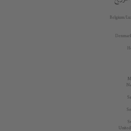
Belgium/L
Denmar
H
M
Ne
Sa
So
S
Unite