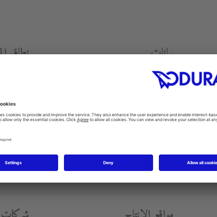
بيانات
نطاق ال
إ
يرادات 2015
الصيني، موبي
أنظمة العناي
432,3 مليون يورو (المجموعة
والاكسسوار
سنة التأسيس
1817
M
مواقع الإنتاج
شركات ا