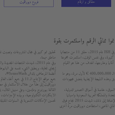
حقائق و أرقام
فروع ديوراڨيت
تواصل مجموعة ديوراڨيت الاستمتاع بنجاحها، وفي ISH عام 2015، حقق 11 من منتجاتها
تحقيق نمو كبير في مجال المشروعات ونصبت نف
لية كبيرة، وفي نفس الوقت، استثمرت مجموعة
مناطق مهمة.
 ألمانيا وخارجها. الهدف من هذا هو القيام
وفي عام 2015، شهدت المنتجات الجديد
إيجابي للغاية. وينطبق الشيء نفسه على البا
في عام 2015، تجاوزت إيرادات ديوراڨيت الـ 400،000،000 € لأول مرة، وهو ما
أنظمة المرحاض بالدش SensoWash®.
ارنة بالعالم السابق وهذه النتيجة الإيجابية بفضل مجهودات
جميع مواقع الإنتاج الـ 11 في 
ديوراڨيت إلى هذا من خلال الاستثمار في مص
ي السوق، خاصة في أسواق التصدير الدولية،
القائمة بهورنبرج ومايسين، وعلى سبيل المثا
حدة والمملكة العربية السعودية واسبانيا
الابتكارات التكنولوجية. وبهذه الإجراءات، 
ومناطق مختلفة في شمال أفريقيا والصين. وبالإضافة إلى ذلك، شهدت 2015 نجاح فوق
تحسين الإمكانات التنموية في السنوات المقبلة.
ام المالي الماضي، استطاعت ديوراڨيت مرة أخرى