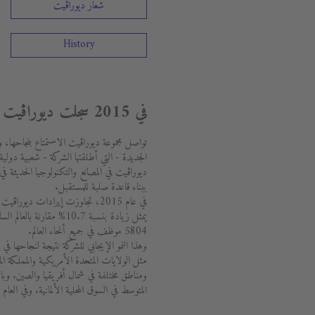
شعار ديوراڨيت
History
في 2015 سجلت ديوراڨيت نموا ثنائي الرقم واستثمرت بقوة
الجديدة - التي أطلقتها الشركة - شعبية دو
ديوراڨيت في المصانع والتكنولوجيا الحديثة في
ببناء قاعدة صلبة للمستقبل.
يمثل زيادة بنسبة 10.7% مق
5804 موظف في جميع أنحاء العالم.
وهذا النمو الإيجابي للشركة نتيجة لنجاحها ف
مثل الولايات المتحدة الأمريكية والمملكة المت
المتوسط في السوق المحلية الألمانية. وفي الع