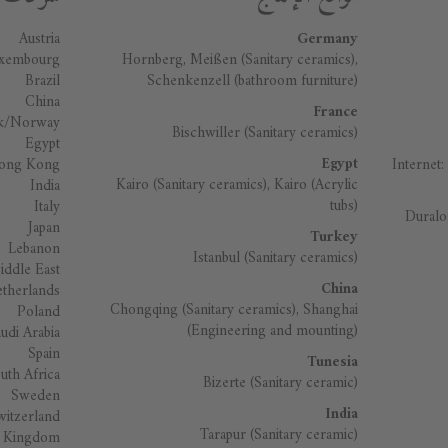
Austria
Germany
uxembourg
Hornberg, Meißen (Sanitary ceramics),
Brazil
Schenkenzell (bathroom furniture)
China
France
k/Norway
Bischwiller (Sanitary ceramics)
Egypt
Egypt
ong Kong
Internet:
Kairo (Sanitary ceramics), Kairo (Acrylic
India
tubs)
Italy
Duralo
Japan
Turkey
Lebanon
Istanbul (Sanitary ceramics)
iddle East
China
therlands
Chongqing (Sanitary ceramics), Shanghai
Poland
(Engineering and mounting)
udi Arabia
Spain
Tunesia
uth Africa
Bizerte (Sanitary ceramic)
Sweden
India
witzerland
Tarapur (Sanitary ceramic)
d Kingdom