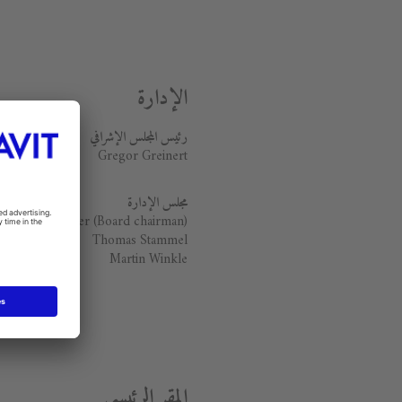
الإدارة
رئيس المجلس الإ
شرا
ف
ي
Gregor Greinert
مجلس الإدارة
ichael Demmer (Board chairman)
Thomas Stammel
Martin Winkle
المقر الرئيسي