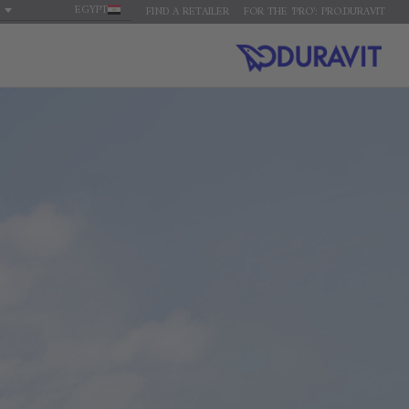
EGYPT
FIND A RETAILER
FOR THE 'PRO': PRO.DURAVIT