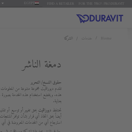
EGYPT
FIND A RETAILER
FOR THE 'PRO': PRO.DURAVIT
Home
خدمات
الشركة
دمغة الناشر
حقوق النسخ/ التحرير
تقدم ديوراﭬيت مجموعة متنوعة من المعلومات 
هذه. ويخضع استخدام هذه الخدمة بصورة حصر
بعناية.
تحتفظ
ديوراﭬيت
بحق تغيير أو توسيع أو تقل
أيضاً بحق اتخاذ أي قرار بشأن توافر المنتجات
استرجاع أي من الخدمات المعروضة في أي و
حقوق النشر محفوظة لشركة
ديوراﭬيت ش.م.