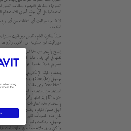
الصوتية، ومقاطع الفيديو، وملفات الصور الم
استخدامها على أي مواقع أخري للاستخدام ا
لا تقدم
ديوراﭬيت
أي ضمانات من أى نوع فيم
المقدمة.
طبقاً للقانون العام، تتحمل
ديوراﭬيت
مسئولية ا
ديوراﭬيت أي مسئولية عن المحتوى والروابط ال
يسمح باستعراض هذا الموقع، وتنزيل الملفات ا
نقلها في أي وقت طالما كان هذا الاستخدا
نسخ يتم بدون الحصول على موافقة كتابية مس
"cookies" وهى ملفات نصية توضع على
المستخدمين باستخدام الموقع. والمعلومات ال
عنوان IP) يتم نقلها وتخزينها بواس
باستخدام هذه المعلومات بغرض تقييم استخدام
أجل مشغلي الموقع، وتقديم خدمات أخري متع
نقلُ هذه المعلومات للغير في حالة تطلب القانو
جوجل. ويمكنك رفض استخدام الكوكيز من 
ولكن يرجى ملاحظة أنه في حالة قيامك بذل