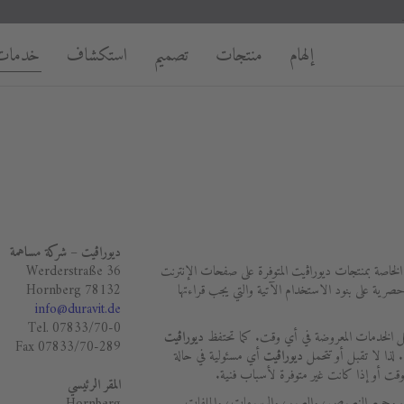
إلهام
منتجات
تصميم
استكشاف
خدمات
ديوراﭬيت – شركة مساهمة
الخاصة بمنتجات ديوراﭬيت المتوفرة على صفحات الإنترنت
Werderstraße 36
ية على بنود الاستخدام الآتية والتي يجب قراءتها
78132 Hornberg
info@duravit.de
Tel. 07833/70-0
يل الخدمات المعروضة في أي وقت. كما تحتفظ
ديوراﭬيت
Fax 07833/70-289
. لذا لا تقبل أو تتحمل
ديوراﭬيت
أي مسئولية في حالة
قت أو إذا كانت غير متوفرة لأسباب فنية.
المقر الرئيسي
وجميع النصوص، والصور، والرسومات، والملفات