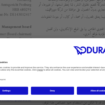
Hornberg
تحركة تخضع لحقوق النشر؛ لذا يُحظر نسخها، أو تغييرها، أو
t Amtsgericht Freiburg
لتجاري بدون الحصول على موافقة من شركة
ديوراﭬيت
.
HRB 680291
ent-Nr. DE143052417
ا يتعلق بتحديث، أو صحة، أو كمال، أو جودة المعلومات
Management board
لمحتوي الخاص بها على الموقع الإلكتروني. ولن تتحمل
مؤدية لمواقع أخري.
mer (Board chairman)
Thomas Stammel
لفردية أو محتواها، مما يحمل علامة "تنزيل"، واستخدامها أو
Martin Winkle
م للاستخدام الشخصي وليس التجاري. وأي استخدام أو
بقة من شركة
ديوراﭬيت
يعد أمراً محظوراً.
يستخدم الموقع الإلكتروني خاصية Google Analytics، وهي خدمة تحليل المواقع التي تقدمها شركة
جوجل (Google). يستخدم Google Analytics ملفات تعريف الارتباط أو ما يسمي بـ
e supervisory board
 الكمبيوتر الخاص بك لمساعدة الموقع على تحليل كيف يقوم
Gregor Greinert
تي تحدثها ملفات الكوكيز حول استخدامك للموقع (ومن بينها
طة جوجل على خوادم داخل الولايات المتحدة. وسوف تقوم جوجل
الخصوصية
ك للموقع، والقيام بتجميع تقارير حول نشاط الموقع من
privacy@duravit.com
لقة بنشاط الموقع واستخدام الإنترنت. يمكن لجوجل أيضاً
ن ذلك، أو إذا قام الغير بمعالجة هذه المعلومات بالنيابة عن
مسئول الموقع
خلال اختيار الإعدادات المناسبة على متصفحك،
webmaster@duravit.de
ك قد لا تتمكن من استخدام جميع خصائص هذا الموقع.