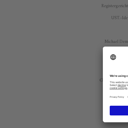
Registergerich
UST.-Id
Michael Dem
Chairman of th