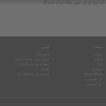
فأنت توافق على قيام جوجل بمعالجة البيانات الخاصة بك
منتجات
تصميم
أحواض
تصميم الحمام
تواليتات
تعريف الخبراء لحمامات الأحلام
الدش
خطوات نحو حمام الأحلام 5
استحمام
المعارض
SensoWash®
للمتخصصين : pro.duravit
كل المجموعات
كل التصنيفات