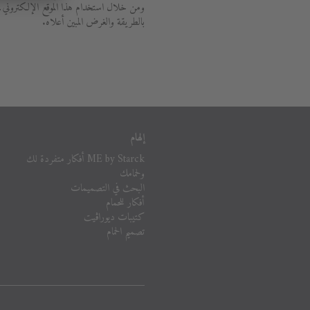
ومن خلال استخدام هذا الموقع الإلكتروني، 
بالطريقة والغرض المبين أعلاه.
إلهام
ME by Starck أفكار متفردة لك
ولحمامك
البحث في التصميمات
أفكار للحمام
كتيبات ديوراڨيت
تصميم الحمام