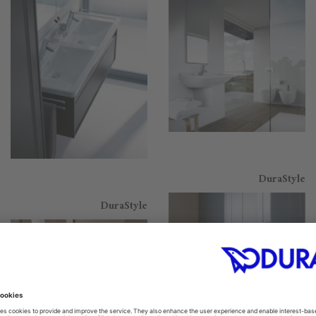
DuraStyle
DuraStyle