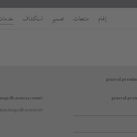
إلهام
منتجات
تصميم
استكشاف
خدمات
#general.premium.imagedb.noneaccount
#general.premium.imagedb.nonetext