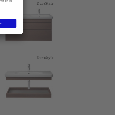
DuraStyle
DuraStyle