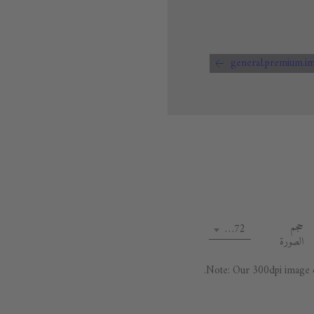
حجم
72 dpi
الصورة
Note: Our 300dpi image da