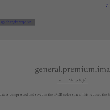
ر؟
#general.premium.imagedb.registerapply
كل التصنيفات
ta is compressed and saved in the sRGB color space. This reduces the file