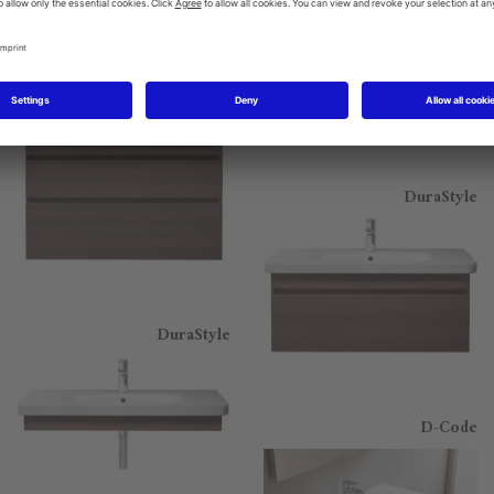
DuraStyle
DuraStyle
DuraStyle
D-Code