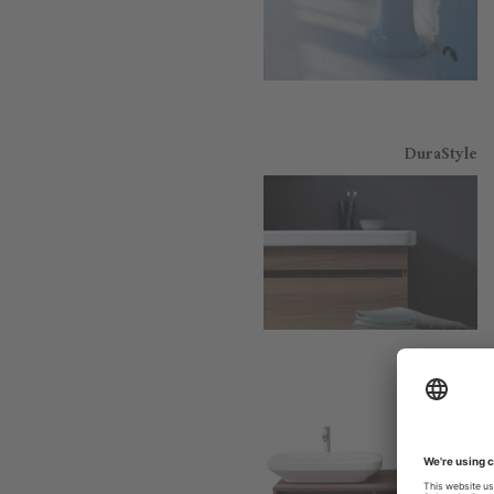
DuraStyle
DuraStyle