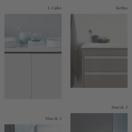
L-Cube
Ketho
Starck 3
Starck 3