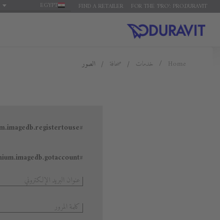
EGYPT
FIND A RETAILER
FOR THE 'PRO': PRO.DURAVIT
الصور
صحافة
خدمات
Home
#general.premium.imagedb.registertouse
#general.premium.imagedb.gotaccount