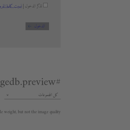
تذكر الدخول |
نسيت كلمة المرو
الدخول
#general.premium.imagedb.preview
كل المجموعات
 weight, but not the image quality.