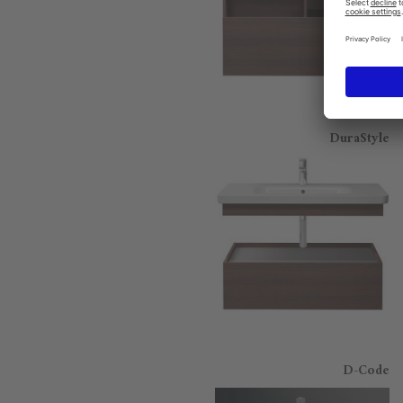
DuraStyle
D-Code