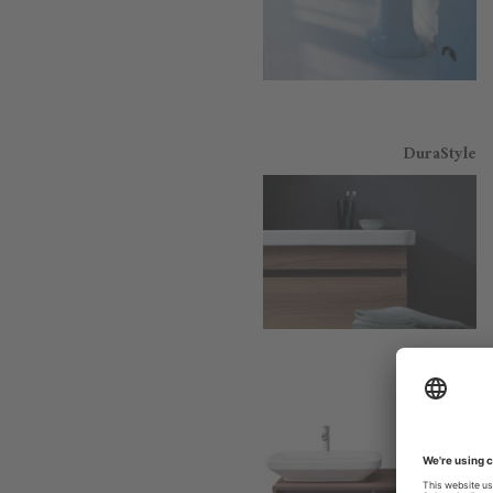
DuraStyle
DuraStyle