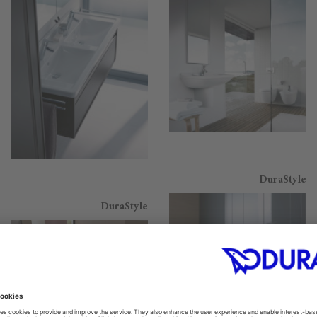
DuraStyle
DuraStyle