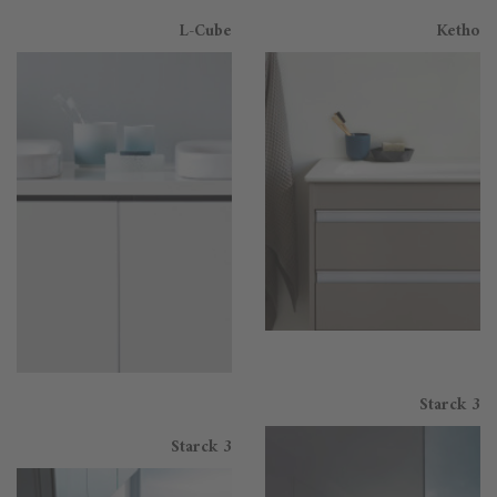
L-Cube
Ketho
Starck 3
Starck 3