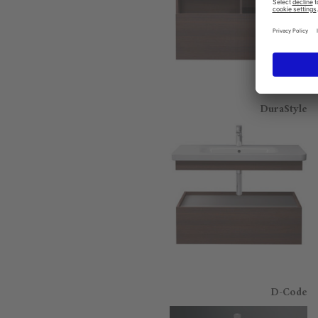
DuraStyle
D-Code