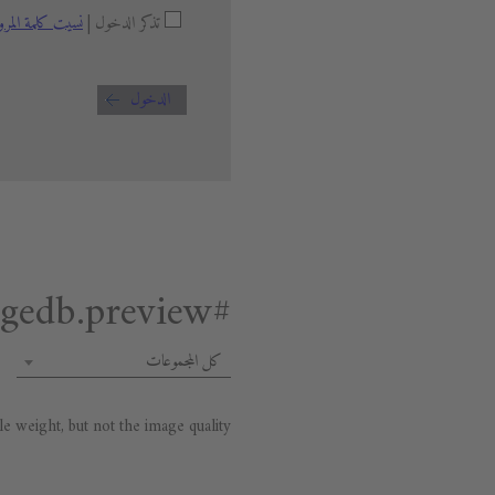
تذكر الدخول |
نسيت كلمة المرو
الدخول
#general.premium.imagedb.preview
كل المجموعات
 weight, but not the image quality.