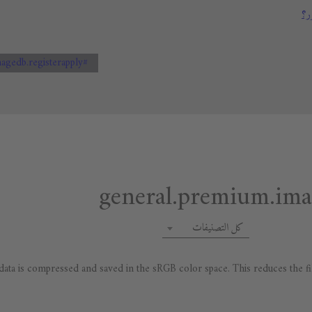
ر؟
#general.premium.imagedb.registerapply
كل التصنيفات
ta is compressed and saved in the sRGB color space. This reduces the file