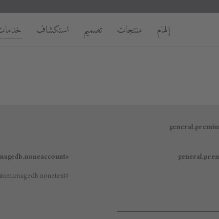
إلهام
منتجات
تصميم
استكشاف
خدمات
#general.premium.imagedb.noneaccount
#general.premium.imagedb.nonetext