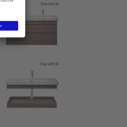
DuraStyle
DuraStyle