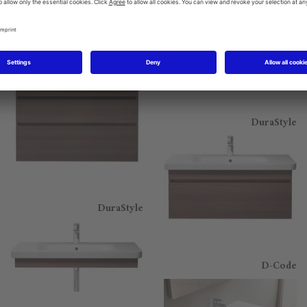
DuraStyle
DuraStyle
DuraStyle
D-Code