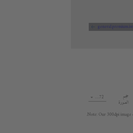
حجم
72 dpi
الصورة
Note: Our 300dpi image da