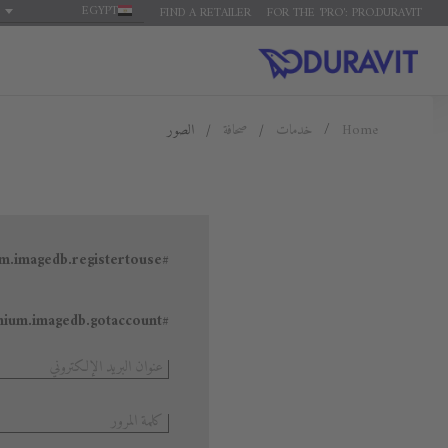
EGYPT
FIND A RETAILER
FOR THE 'PRO': PRO.DURAVIT
الصور
صحافة
خدمات
Home
#general.premium.imagedb.registertouse
#general.premium.imagedb.gotaccount