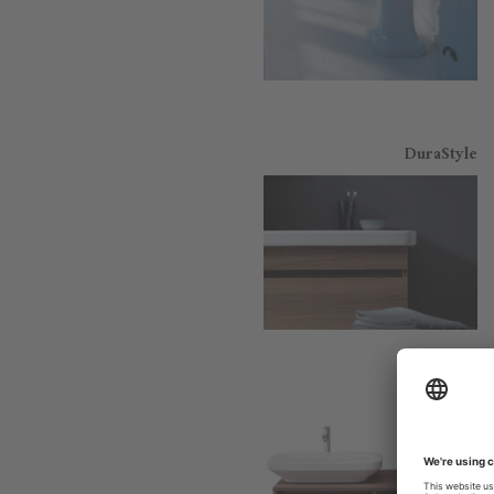
DuraStyle
DuraStyle