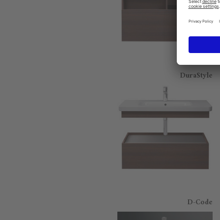
DuraStyle
D-Code