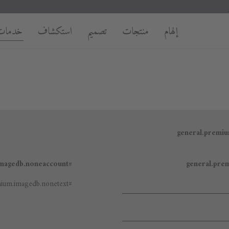
إلهام
منتجات
تصميم
استكشاف
خدمات
#general.premium.imagedb.noneaccount
#general.premium.imagedb.nonetext