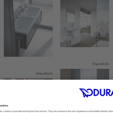
DuraStyle
DuraStyle