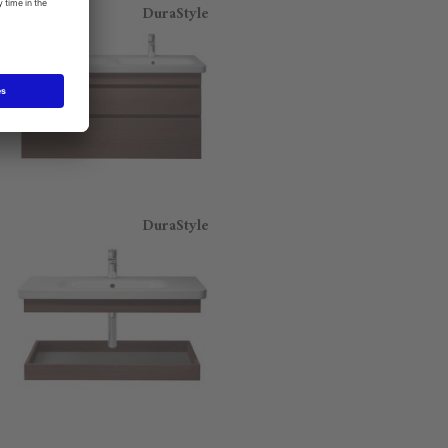
DuraStyle
DuraStyle