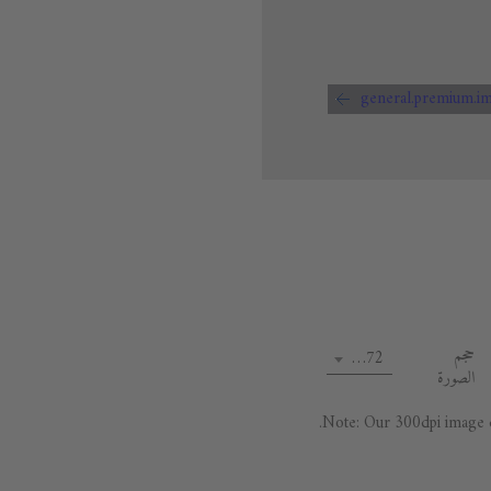
حجم
72 dpi
الصورة
Note: Our 300dpi image da