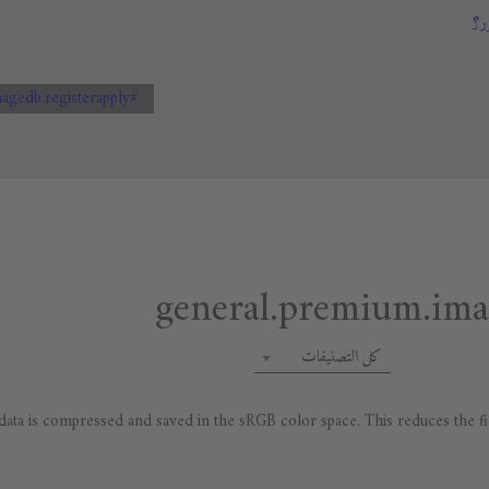
ر؟
#general.premium.imagedb.registerapply
كل التصنيفات
ta is compressed and saved in the sRGB color space. This reduces the file