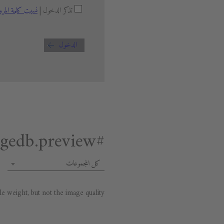
تذكر الدخول |
نسيت كلمة المرو
الدخول
#general.premium.imagedb.preview
كل المجموعات
 weight, but not the image quality.