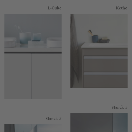
L-Cube
Ketho
Starck 3
Starck 3