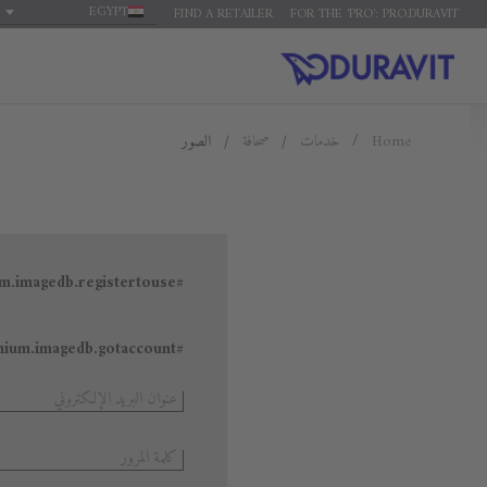
EGYPT
FIND A RETAILER
FOR THE 'PRO': PRO.DURAVIT
الصور
صحافة
خدمات
Home
#general.premium.imagedb.registertouse
#general.premium.imagedb.gotaccount