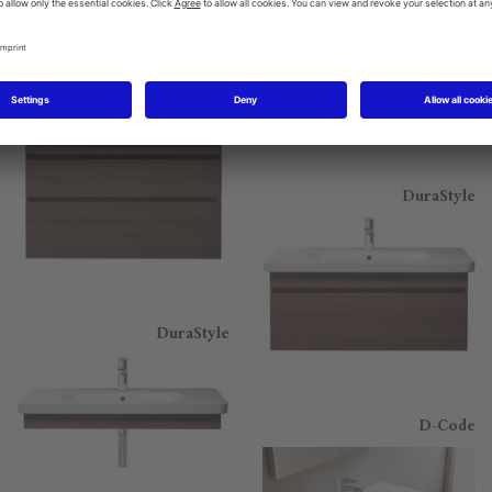
DuraStyle
DuraStyle
DuraStyle
D-Code