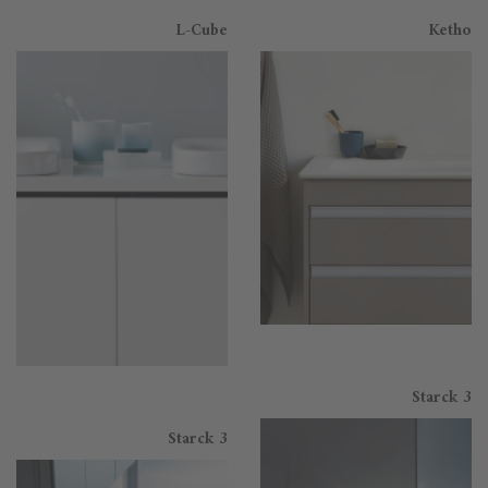
L-Cube
Ketho
Starck 3
Starck 3