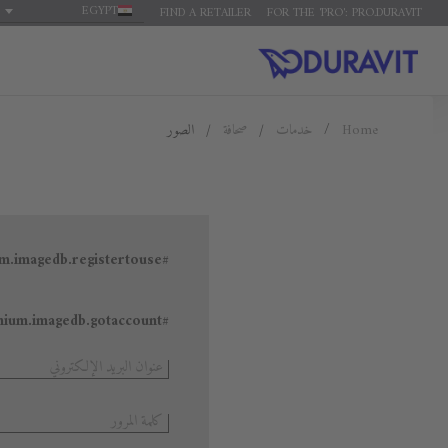
EGYPT
FIND A RETAILER
FOR THE 'PRO': PRO.DURAVIT
الصور
صحافة
خدمات
Home
#general.premium.imagedb.registertouse
#general.premium.imagedb.gotaccount