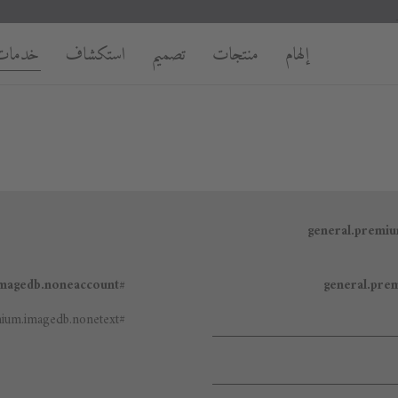
إلهام
منتجات
تصميم
استكشاف
خدمات
#general.premium.imagedb.noneaccount
#general.premium.imagedb.nonetext