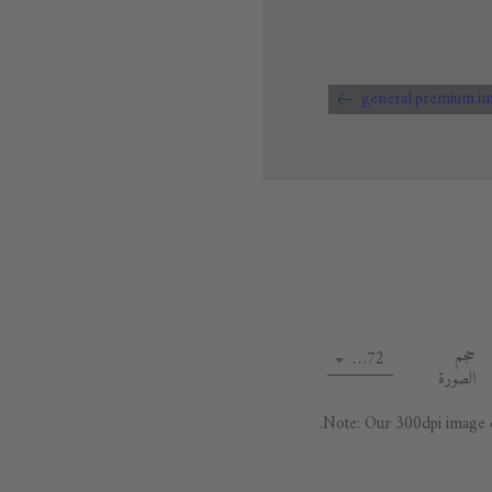
حجم
72 dpi
الصورة
Note: Our 300dpi image da