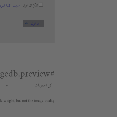
تذكر الدخول |
نسيت كلمة المرو
الدخول
#general.premium.imagedb.preview
كل المجموعات
 weight, but not the image quality.