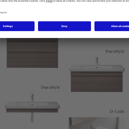
DuraStyle
DuraStyle
DuraStyle
D-Code