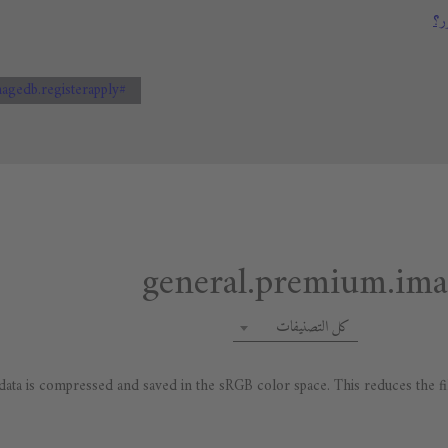
ر؟
#general.premium.imagedb.registerapply
كل التصنيفات
ta is compressed and saved in the sRGB color space. This reduces the file