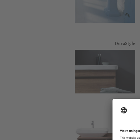
DuraStyle
DuraStyle