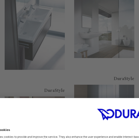
DuraStyle
DuraStyle