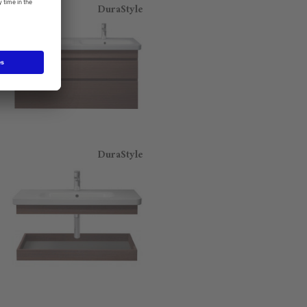
DuraStyle
DuraStyle