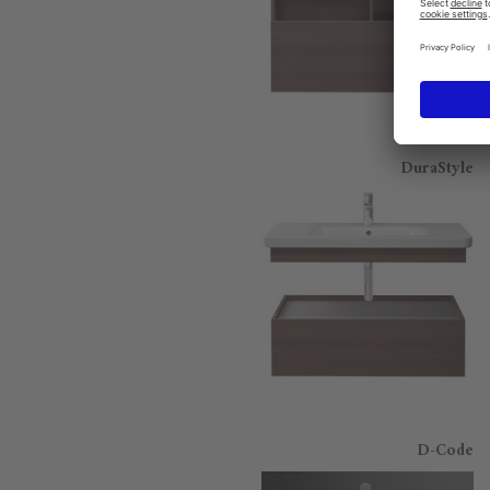
DuraStyle
D-Code