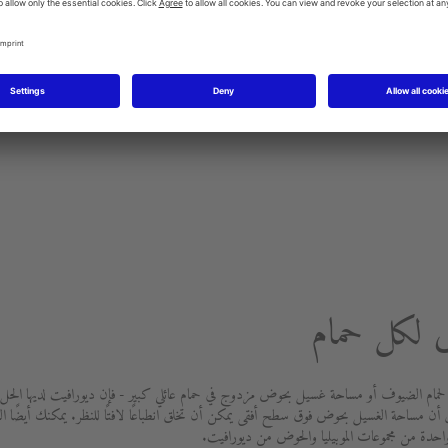
ض لكل حمام
ام الضيوف أو مساحة غسيل بحوض مزدوج في حمام عائلي كبير - فإن ديورافيت لديها الحل الم
أن مساحة الغسيل بحوض فوق سطح أفقى يمكن أن تخلق انطباعًا لافتًا للنظر. يمكنك أيضًا ال
حدة من مجموعات الموبيليا والحوض من ديورافيت.