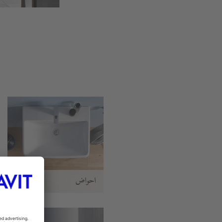
أحواض