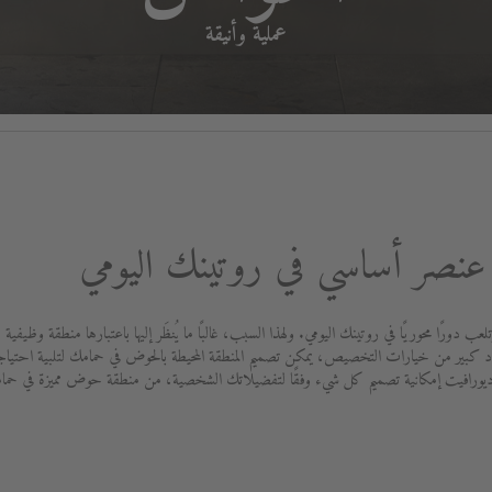
عملية وأنيقة
نصر أساسي في روتينك اليومي
لعب دورًا محوريًا في روتينك اليومي. ولهذا السبب، غالبًا ما يُنظَر إليها باعتبارها منطقة وظ
 كبير من خيارات التخصيص، يمكن تصميم المنطقة المحيطة بالحوض في حمامك لتلبية احتياجا
ر ديورافيت إمكانية تصميم كل شيء وفقًا لتفضيلاتك الشخصية، من منطقة حوض مميزة في حما