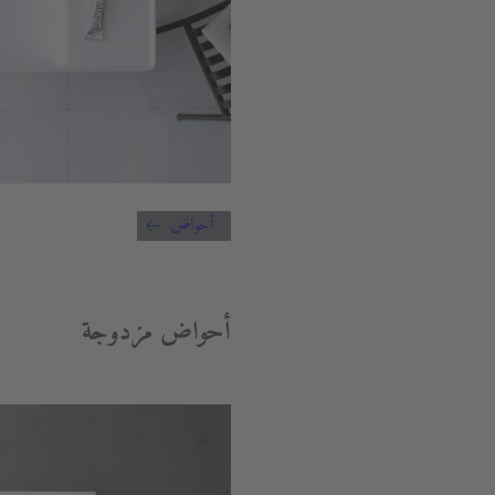
أحواض
أحواض مزدوجة