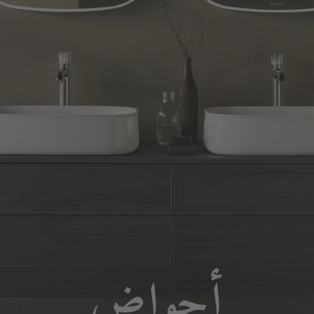
أحواض