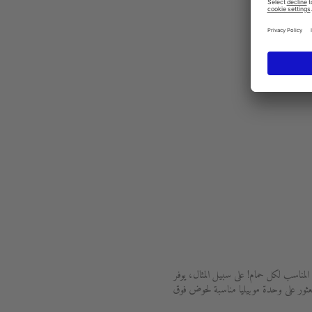
ناسب لكل حمام! على سبيل المثال، يوفر
عثور على وحدة موبيليا مناسبة لحوض فوق