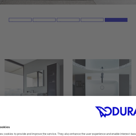
Washbasins
أثاث الحمام