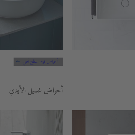
أحواض فوق سطح أفقي
أحواض غسيل الأيدي