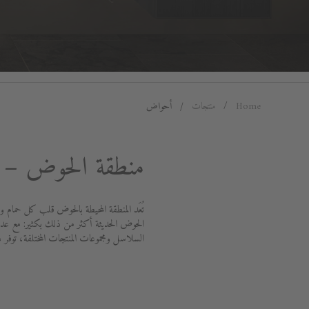
Home
منتجات
أحواض
منطقة الحوض – ع
تُعَد المنطقة المحيطة بالحوض قلب كل حمام وت
الحوض الحديثة أكثر من ذلك بكثير: مع عدد
السلاسل ومجموعات المنتجات المختلفة، توف