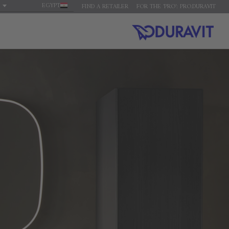
EGYPT
FIND A RETAILER
FOR THE 'PRO': PRO.DURAVIT