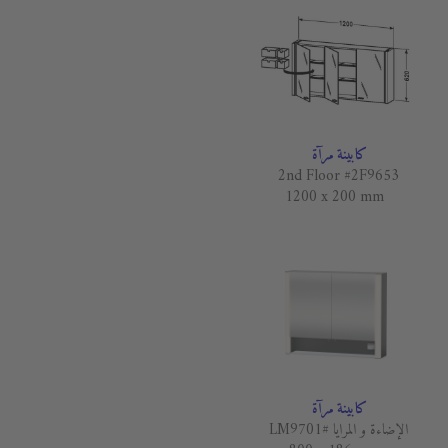
كابينة مرآة
2nd Floor #2F9653
1200 x 200 mm
كابينة مرآة
الإضاءة و المرايا #LM9701