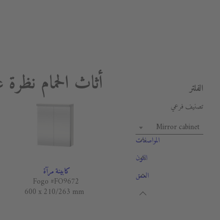
أثاث الحمام نظرة ع
الفلتر
تصنيف فرعي
Mirror cabinet
المواصفات
اللون
كابينة مرآة
العمق
Fogo #FO9672
600 x 210/263 mm