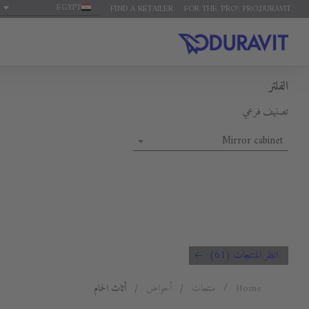
EGYPT
FIND A RETAILER
FOR THE 'PRO': PRO.DURAVIT
الفلتر
تصنيف فرعي
Mirror cabinet
انظر المنتجات (61)
Home
منتجات
أحواض
أثاث الحمام