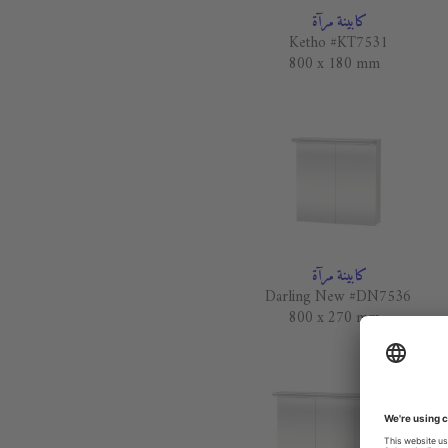
كابينة مرآة
Ketho #KT7531
800 x 180 mm
كابينة مرآة
Darling New #DN7536
800 x 270 mm