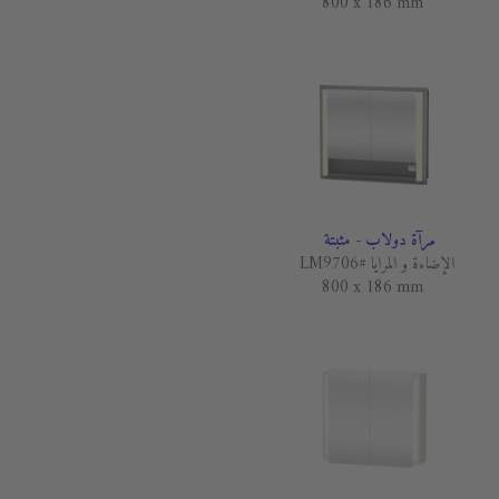
800 x 186 mm
مرآة دولاب - مثبتة
الإضاءة و المرايا #LM9706
800 x 186 mm