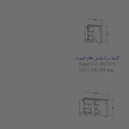
كابينة مرآة, يشمل نظام الصوت
Happy D.2 #H27693
650 x 138/208 mm