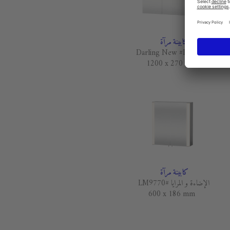
كابينة مرآة
Darling New #DN7538
1200 x 270 mm
كابينة مرآة
الإضاءة و المرايا #LM9770
600 x 186 mm