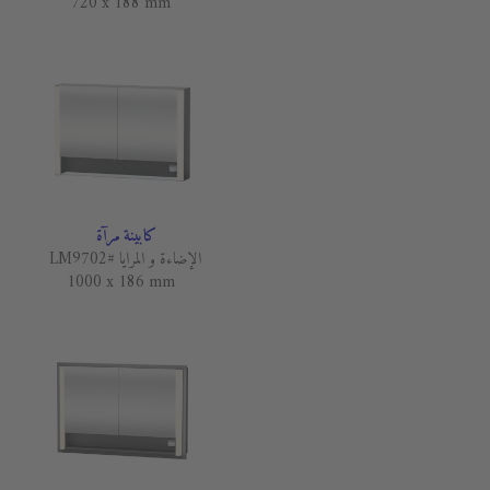
720 x 188 mm
كابينة مرآة
الإضاءة و المرايا #LM9702
1000 x 186 mm