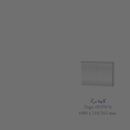
كابينة مرآة
Fogo #FO9676
1000 x 210/263 mm