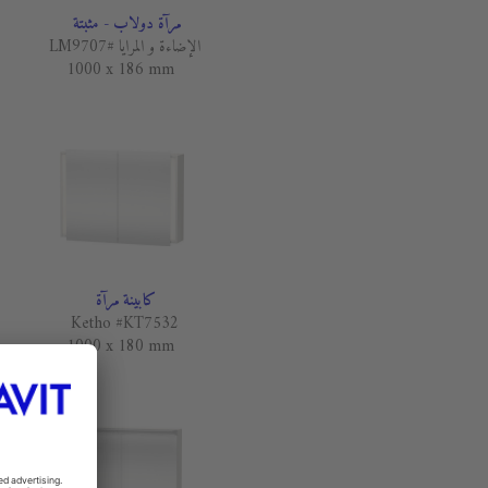
مرآة دولاب - مثبتة
الإضاءة و المرايا #LM9707
1000 x 186 mm
كابينة مرآة
Ketho #KT7532
1000 x 180 mm