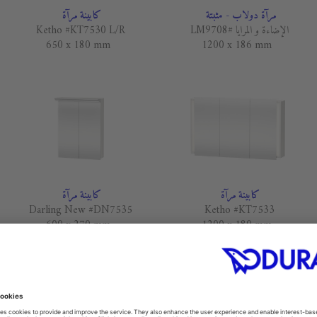
مرآة دولاب - مثبتة
كابينة مرآة
الإضاءة و المرايا #LM9708
Ketho #KT7530 L/R
650 x 180 mm
1200 x 186 mm
كابينة مرآة
كابينة مرآة
Darling New #DN7535
Ketho #KT7533
600 x 270 mm
1200 x 180 mm