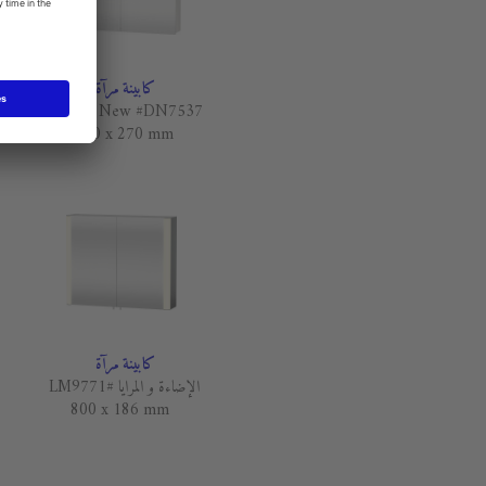
كابينة مرآة
Darling New #DN7537
1000 x 270 mm
كابينة مرآة
الإضاءة و المرايا #LM9771
800 x 186 mm