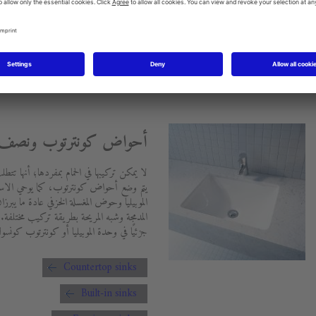
لغرض الرئيسي من القاعدة هو إخفاء
ملية التنظيف.
أحواض كونترتوب ونصف س
لا يمكن تركيبها في الحمام بمفردها؛ أنها تت
يتم وضع أحواض كونترتوب، كما يوحي الاسم
الموبيليا وحوض المغسلة الخزفي عادة ما يبر
المدمجة وشبه المريحة بطريقة تركيب مختلفة. 
جزئيًا في وحدة الموبيليا أو كونترتوب كونسو
Countertop sinks
Built-in sinks