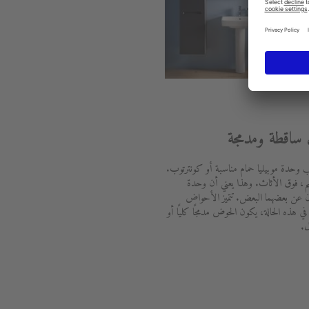
اقطة ومدمجة
طلب وحدة موبيليا حمام مناسبة أو كونترتوب.
، فوق الأثاث. وهذا يعني أن وحدة
زان عن بعضهما البعض. تتميز الأحواض
في هذه الحالة، يكون الحوض مدمجًا كليًا أو
ل.