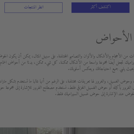
اكتشف أكثر
انظر المنتجات
م الأحواض
ات من الأحجام والأشكال والألوان والتصاميم المختلفة. على سبيل المثال، يمكن أن يكون الحوض 
يك تجعل أيضًا مجموعة واسعة من الأشكال ممكنة. كل شيء ممكن، بدءًا من أحواض الحمام ا
بحيث يلبي جميع احتياجاتك ويعكس أسلوبك.
وض الغسيل، والغرور لها تعريفات مختلفة، على الرغم من أنها غالبا ما تستخدم بشكل مترادف إ
ى الغرور بأكمله أو حوض الغسيل الخزفي فقط. نستخدم مصطلح الغرور للإشارة إلى مجموعة 
حوض عند الإشارة إلى حوض غسيل السيراميك فقط.