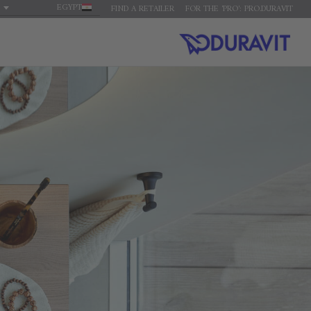
EGYPT
FIND A RETAILER
FOR THE 'PRO': PRO.DURAVIT