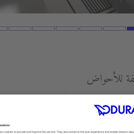
تلفة للأحواض
 الحائط، مما يضمن دعمها بشكل كافٍ في جميع الأوقات.
يكون لها مظهر واقف إذا كانت مدعومة