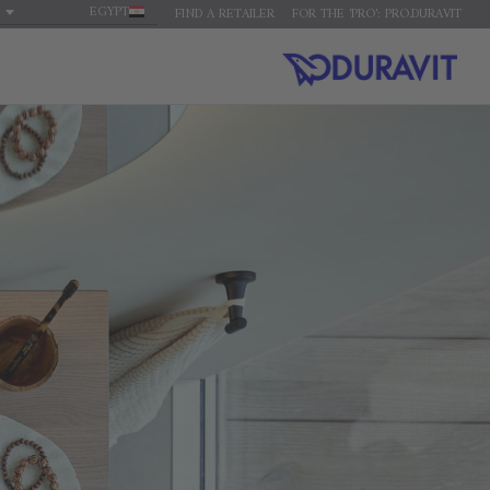
EGYPT
FIND A RETAILER
FOR THE 'PRO': PRO.DURAVIT