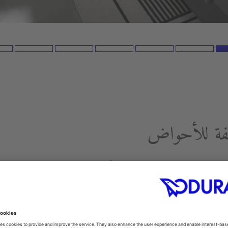
تلفة للأحواض
 الحائط، مما يضمن دعمها بشكل كافٍ في جميع الأوقات.
يكون لها مظهر واقف إذا كانت مدعومة