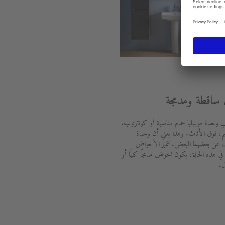
اقطة ومدمجة
طلب وحدة موبيليا حمام مناسبة أو كونترتوب.
، فوق الأثاث. وهذا يعني أن وحدة
زان عن بعضهما البعض. تتميز الأحواض
في هذه الحالة، يكون الحوض مدمجًا كليًا أو
ل.