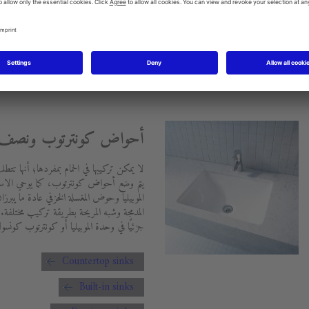
لغرض الرئيسي من القاعدة هو إخفاء
ملية التنظيف.
أحواض كونترتوب ونصف س
لا يمكن تركيبها في الحمام بمفردها؛ أنها تت
يتم وضع أحواض كونترتوب، كما يوحي الاسم
الموبيليا وحوض المغسلة الخزفي عادة ما يبر
المدمجة وشبه المريحة بطريقة تركيب مختلفة. 
جزئيًا في وحدة الموبيليا أو كونترتوب كونسو
Countertop sinks
Built-in sinks