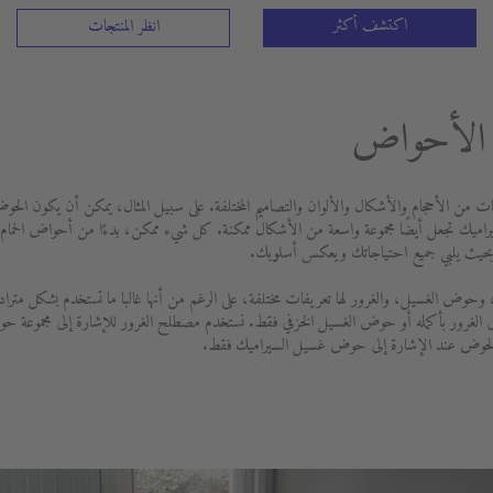
اكتشف أكثر
انظر المنتجات
م الأحواض
ات من الأحجام والأشكال والألوان والتصاميم المختلفة. على سبيل المثال، يمكن أن يكون الحوض 
يك تجعل أيضًا مجموعة واسعة من الأشكال ممكنة. كل شيء ممكن، بدءًا من أحواض الحمام ا
بحيث يلبي جميع احتياجاتك ويعكس أسلوبك.
وض الغسيل، والغرور لها تعريفات مختلفة، على الرغم من أنها غالبا ما تستخدم بشكل مترادف إ
ى الغرور بأكمله أو حوض الغسيل الخزفي فقط. نستخدم مصطلح الغرور للإشارة إلى مجموعة 
حوض عند الإشارة إلى حوض غسيل السيراميك فقط.