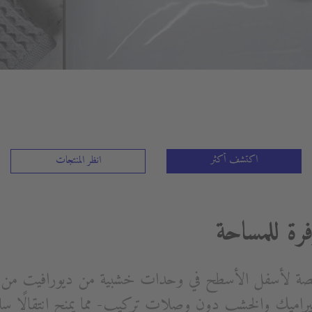
اكتشف أكثر
انظر المنتجات
رة للمساحة
صصة لأسفل الأسطح في وحدات خشبية من ديورافيت من 
السيراميك والخشب دون وصلات تركيب- مما يمنح انتقالًا سل