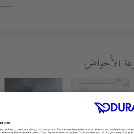
موعة الأحواض
Architec
2nd Floor