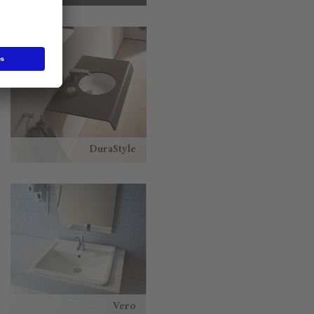
DuraStyle
Vero