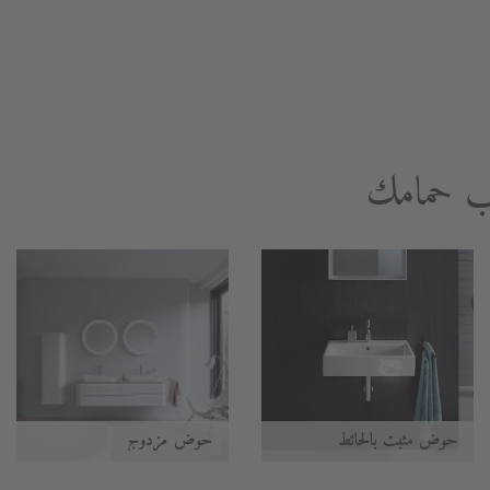
سب حمامك
حوض مثبت بالحائط
حوض مزدوج