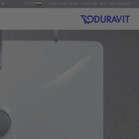
EGYPT
FIND A RETAILER
FOR THE 'PRO': PRO.DURAVIT