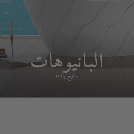
البانيوهات
استرخِ بأناقة