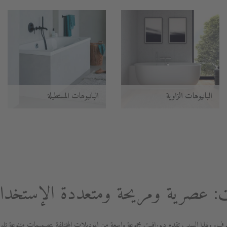
البانيوهات الزاوية
البانيوهات المستطيلة
يت: عصرية ومريحة ومتعددة الإستخد
. ولهذا السبب تقدم ديورافيت مجموعة واسعة من الموديلات المختلفة بتصميمات متنوعة تلبي 