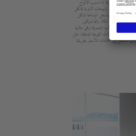
مكن تركيبه في الزاوية: إما بسبب الألواح
للزوايا. تتناسب بانيوهات الزاوية بشكل
 على سبيل المثال، وتستغل المساحة بشكل
رف البانيو أيضًا مكانًا رائعًا لديكور
مريحة تمامًا مثل شبه المنحرفة وهي مثالية
مل البانيوهات ذات اللوحة المدمجة، مثل
ن سلسلة Luv، مفهوم البانيو المستقل إلى الحمامات الأصغر بطريقة