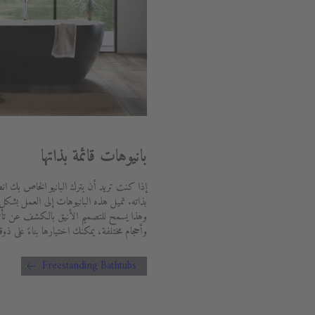
بانيوهات قائمة بذاتها
إذا كنت تريد أن يترك البانيو الخاص بك انطب
بذاته. تميل هذه البانيوهات إلى العمل بشكل
وهذا يسمح للتصميم الأنيق بالكشف عن تأثير
وأحجام مختلفة، يمكنك اختيارها بناءً على 
Freestanding Bathtubs