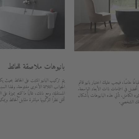
بانيوهات ملاصقة للحائط
يتم تركيب البانيو المثبت على الحائط بحيث يك
اعًا خاصًا، فيجب عليك اختيار بانيو قائم
الجوانب الثلاثة الأخرى مفتوحة. ولهذا السبب،
 أفضل في الحمامات ذات الأبعاد الواسعة.
المستقلة. ومع ذلك، غالبًا ما تتمتع بميزة على ا
ه الكامل. تأتي هذه البانيوهات بأشكال
أقل نظرًا لتركيبها مباشرة مقابل الحائط ويم
ذوقك الشخصي.