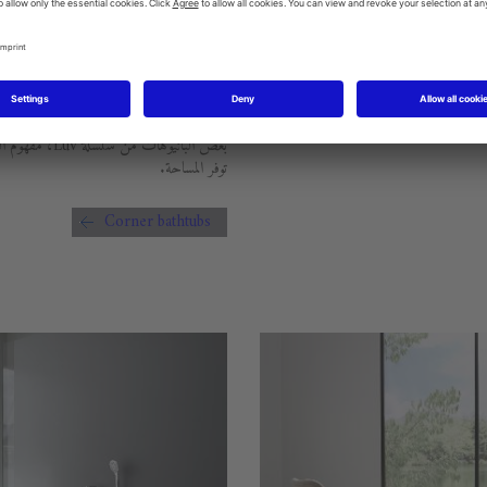
عندما نقول بانيو زاوية فإننا نعني كل بانيو ي
الخارجية أو لأن الشكل الأساسي مناسب فقط 
ناقتها البسيطة وتصميمها العصري. لا يزال
متناغم مع الحمامات الصغيرة أو ذات الزوايا،
ية الإبداعية عندما يتعلق الأمر بالجزء
مثالي. اعتمادًا على حافة الحوض، تشكل الزوايا ل
ويًا أو منحنيًا أيضًا.
ولوازم الاستحمام. بانيوهات الزاوية الكبيرة 
كبانيوهات لشخصين. على النقيض من ذلك، تح
بعض البانيوهات م
توفر المساحة.
Corner bathtubs