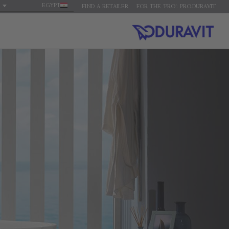
EGYPT
FIND A RETAILER
FOR THE 'PRO': PRO.DURAVIT