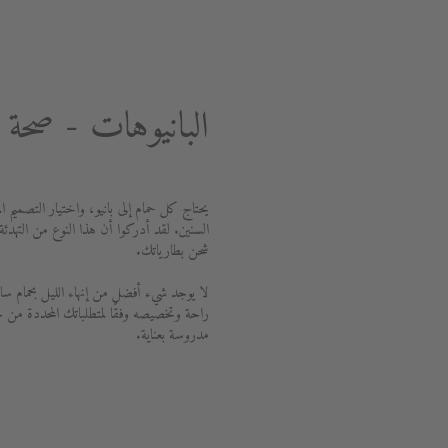
البانيوهات - صحة 
يحتاج كل حمام إلى بانيو، واختيار التصميم 
السنين. لقد أدركوا أن هذا النوع من التهدئ
شحن بطارياتك.
لا يوجد شيء أفضل من إنهاء الليل بحمام ساخ
راحة وتخصيصه وفقًا لمتطلباتك المحددة من 
مدروسة بعناية.