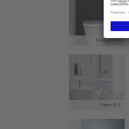
Darling New
Happy D.2