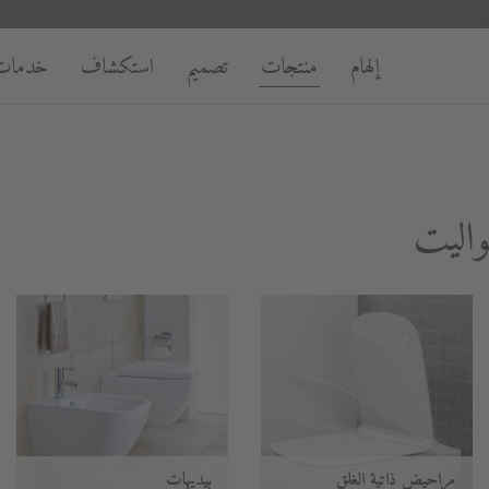
إلهام
منتجات
تصميم
استكشاف
خدمات
واليت
مراحيض ذاتية الغلق
بيديهات