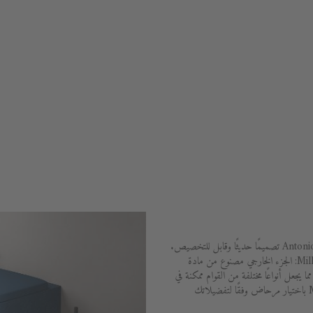
توفر لك سلسلة Millio من تأليف Antonio Bullo تصميمًا حديثًا وقابل للتخصيص.
والسبب في ذلك هو مزيج مواد مرحاض Millio: الجزء الخارجي مصنوع من مادة
نية ناعمة تسمى DuroCast Smooth، مما يجعل أنواعًا مختلفة من القوام ممكنة في
مجموعة متنوعة من الألوان. يسمح لك Millio باختيار مرحاض وفقًا لتفضيلاتك