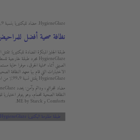
HygieneGlaze. مضاد للبكتيريا بنسبة 99,9%.
نظافة صحية أفضل للمراحيض 
طبقة الجليز المبتكرة المضادة للبكتيريا: تقتل ال
HygieneGlaze مجرد طبقة خارجي
الصيني أثناء عملية الحرق، موفرا حماية مستمر
الاختبارات التي قام بها معهد النظافة الصحي
HygieneGlaze يقتل نسبة 99.9٪ من الجراثيم تقريبا وهي نسبة غير مسبوقة.
Comforts و ME by Starck.
طبقة مقاومة البكتيريا HygieneGlaze