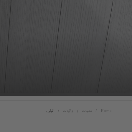
Home
منتجات
تواليتات
المباول