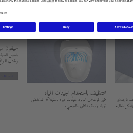
سيفون مبو
بفضل السيفو
وتجنب الروائح
 urinals
التنظيف باستخدام الجيتات المياه
عندما يتدفق
يتميز المرحاض المزود بجيتات مياه باستهلاكه المنخفض
 بشكل فعال.
للمياه وتدفقه المثالي والصحي.