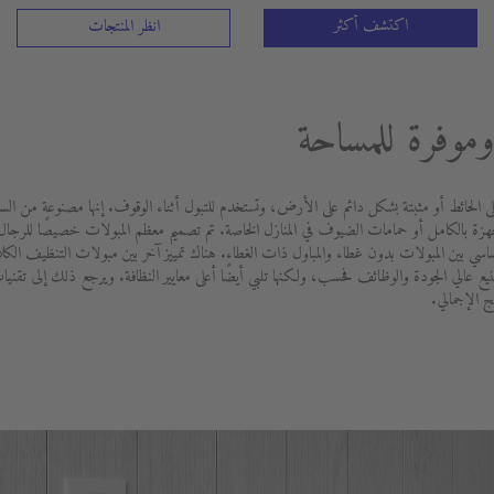
اكتشف أكثر
انظر المنتجات
وموفرة للمساحة
 على الحائط أو مثبتة بشكل دائم على الأرض، وتستخدم للتبول أثناء الوقوف. إنها مصنوعة م
جهزة بالكامل أو حمامات الضيوف في المنازل الخاصة. تم تصميم معظم المبولات خصيصًا للرجال.
لأساسي بين المبولات بدون غطاء والمباول ذات الغطاء. هناك تمييز آخر بين مبولات التنظيف الكلا
يع عالي الجودة والوظائف فحسب، ولكنها تلبي أيضًا أعلى معايير النظافة. ويرجع ذلك إلى تقنيات 
ج الإجمالي.