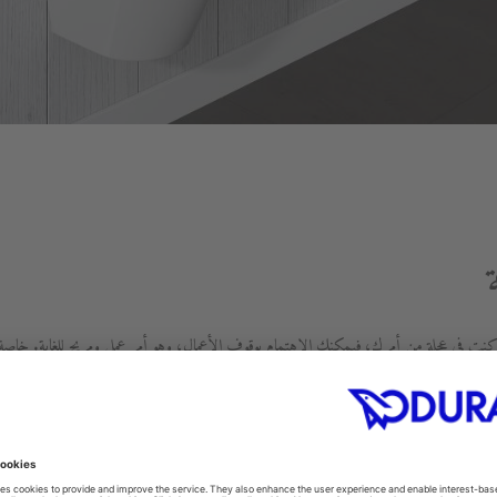
 إذا كنت في عجلة من أمرك، فيمكنك الاهتمام بوقوف الأعمال، وهو أمر عملي ومريح للغاية. خا
دام الحمام. إن القدرة على استخدام المرحاض أثناء الوقوف يمكن أن تجعل الحياة أسهل لكثير 
بولات موفرة للمساحة للغاية لأنها لا تحتوي على صهريج وهي مثالية في حمامات الضيوف. كما أنها س
 أقل من المراحيض التقليدية لأنها تستخدم فقط ما بين ربع ونصف جالون من الماء لكل تدفق ب
خاصة بك. تتطلب المبولات السيفونية كمية أقل من المياه للعمل، مما يعني أنها خطوة إلى الأمام م
استخراج يمنع ظهور الروائح الكريهة - حتى مع الاستخدام المكثف. كما أن الصيانة غير مكلفة 