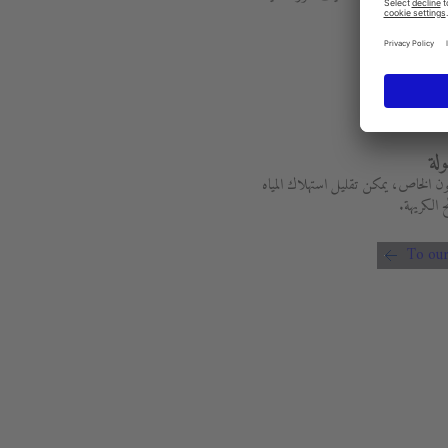
لة
ن الخاص، يمكن تقليل استهلاك المياه
 الكريهة.
To our