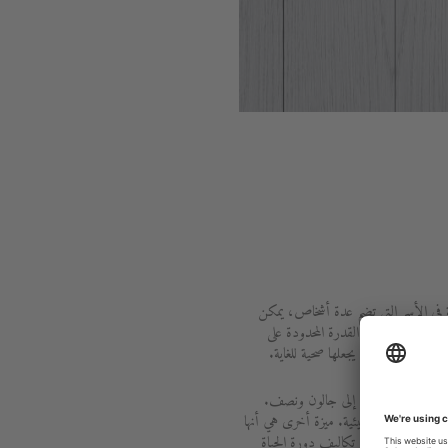
صة في الأسر التي تضم عدة أشخاص، يمكن
من الأشخاص ذوي القدرة المحدودة على
هلة التنظيف، مما يجعلها صحية للغاية.
دلاً من ثلاثة أرباع إلى جالون ونصف.
ن حيث الصداقة البيئية. ميزة أخرى هي أنها
أيضًا بفضل انخفاض تكاليف دورة الحياة