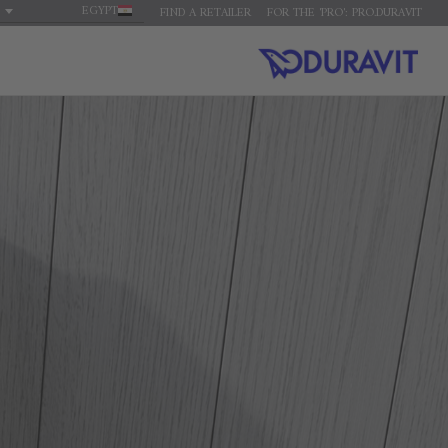
EGYPT
FIND A RETAILER
FOR THE 'PRO': PRO.DURAVIT