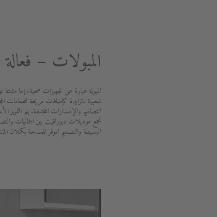
المبولات – فعالة 
المبولة عبارة عن تجهيزات صحية، إما مثبتة
شعبية متزايدة كإضافات مريحة للحمامات الم
التصاميم والإصدارات المختلفة. يتم التمييز ا
تجمع موديلات ديورافيت بين الجماليات والتصن
البسيطة والتصميم الموفر للمساحة يكملان المنت