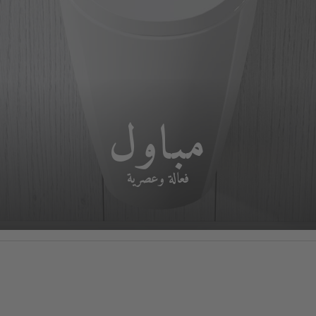
مباول
فعالة وعصرية