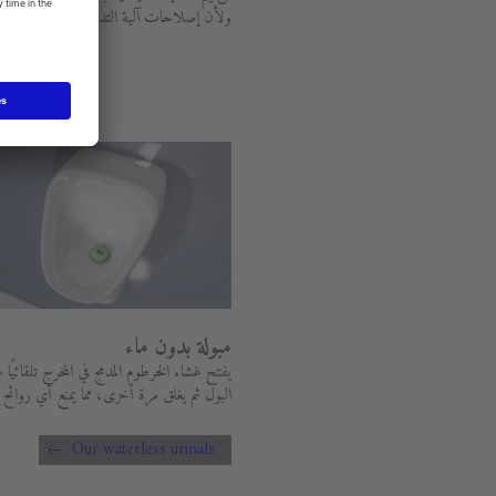
ولأن إصلاحات آلية التدفق ليست ضرورية.
مبولة بدون ماء
يفتح غشاء الخرطوم المدمج في المخرج تلقائيًا 
البول ثم يغلق مرة أخرى، مما يمنع أي روائح
Our waterless urinals