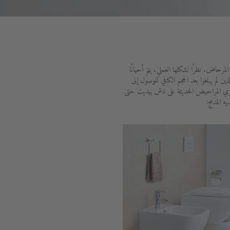
حاض. نظرًا لشكلها العملي، يتم أحيانًا
لم يبلغوا بعد الحجم الكافي للوصول إلى
توي المراحيض الحديثة على دش بيديت حتى
ه المدمج: