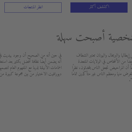
اكتشف أكثر
انظر المنتجات
الشخصية أصبحت سهلة
طاليا والبرتغال واليونان تعتبر الشطاف
في حين أنه من الصحيح أن وجود بيديت في 
 جدًا من الأشخاص في الولايات المتحدة
أنه يضمن أيضًا نظافة أفضل بكثير بعد اس
ًا أن المراحيض تجعل الناس يتحدثون، نظرًا
الحمامات الأنيقة لدينا مع المفهوم العام لت
غرض منها ومعظم الناس غير متأكدين تمامًا
ديورافيت الاختيار من بين مجموعة كبيرة من
.