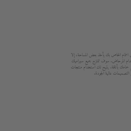
الحمام الخاص بك يأخذ بعض المساحة، إلا
تخدام المرحاض. سوف تمتزج جميع سيراميك
صميم حمامك بأناقة. يتيح لك استخدام منتجات
 التصميمات عالية الجودة.