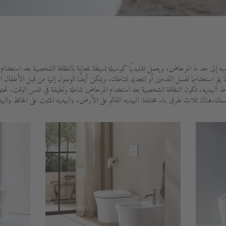
 حد ما المرحاض، ويعمل تقليديًا كوسيلة بسيطة للعناية بالنظافة الشخصية بعد استخدام المر
م استخدامها لغسل القدمين أو لتجديد نشاطك. ويمكن أيضًا الوصول إليها من قبل الأطفال الذين 
ط البيديه، تكون النظافة الشخصية بعد استخدام المرحاض شاملة ولطيفة في نفس الوقت. تح
هناك ثلاث طرق بناء مختلفة: البيديه القائم على الأرض، والبيديه المثبت على الحائط والبيدي