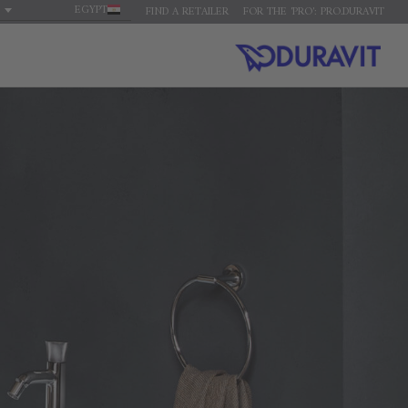
EGYPT
FIND A RETAILER
FOR THE 'PRO': PRO.DURAVIT