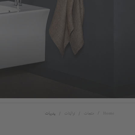
Home
منتجات
تواليتات
بيديهات