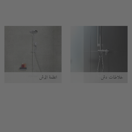
خلاطات دش
أنظمة الدُش