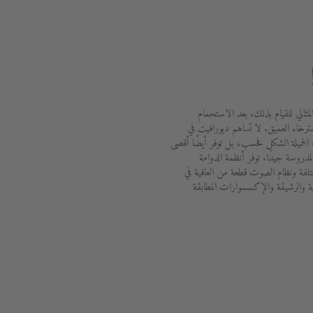
لمثالي للقيام بذلك. بعد الاستحمام
ترخاء العميق. لا تساهم ديورافيت في
الجميلة الشكل فحسب، بل توفر أيضًا أقصى
دروسة جيدًا. توفر أنظمة الدوامة
ختلفة ونظام الصوت قطعة من العافية في
ة والرشيقة والإكسسوارات المطابقة