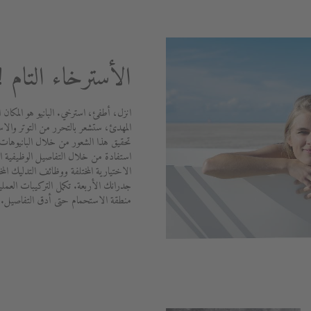
الأسترخاء التام !
انزل، أطفئ، استرخي. البانيو هو المكان ا
المهدئ، ستشعر بالتحرر من التوتر والاس
تحقيق هذا الشعور من خلال البانيوهات 
استفادة من خلال التفاصيل الوظيفية الم
الاختيارية المختلفة ووظائف التدليك الم
جدرانك الأربعة. تكمل التركيبات العملي
منطقة الاستحمام حتى أدق التفاصيل.