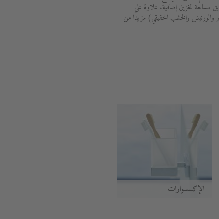
ابق مساحة تخزين إضافية. علاوة على
 والورنيش والخشب الحقيقي) مزيدًا من
الإكسسوارات