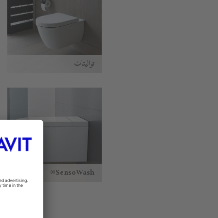
تواليتات
SensoWash®