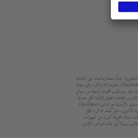
الكثيرون حمامًا منعشًا يساعدك على النشاط
والاستيقاظ. توفر المواد المبتكرة، مثل DuraSolid، مقاومة للانزلاق، وهي متينة
 توفر ديورافيت مجموعة واسعة من صواني
تثبيت المختلفة الحلول المثالية لكل حدث
معماري. تعمل البانيوهات الممتدة على مستوى الأرضية مع الدش OpenSpace
ملية الأخرى، مثل مقعد الدش، تكمل
ك، هناك مجموعة كبيرة من تجهيزات
ظائف وصولاً إلى نظام العرض الكامل.