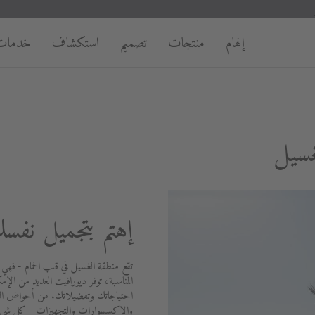
إلهام
منتجات
تصميم
استكشاف
خدمات
غسيل
إهتم بتجميل نفس
تقع منطقة الغسيل في قلب الحمام - فهي
المناسبة، توفر ديورافيت العديد من الإمك
احتياجاتك وتفضيلاتك. من أحواض الغسي
والإكسسوارات والتجهيزات - كل شيء 