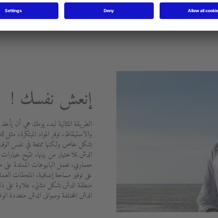
إنعش نفسك !
الطريقة المثالية لبدء يومك هي أن يأخذ 
بشكل خاص ولكنها ممتعة في نفس الوقت.
الدش للاختيار من بينها. تتيح خيارات ال
على توفير مساحة إضافية. الملحقات الع
منطقة الدش بشكل مثالي. علاوة على ذل
الدش المختلفة وصوانى الدش متعددة الو