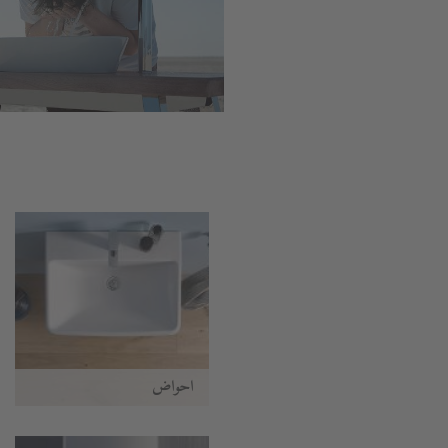
أحواض