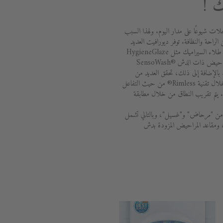
 !
لات شيوعًا على مدار اليوم. ولهذا السبب
 الراحة والنظافة. توفر ديورافيت العديد
من الخيارات للبقاء نظيفًا وصحيًا. يضمن طلاء السيراميك مثل HygieneGlaze
أعلى مستوى من النظافة. تعد مقاعد المراحيض ذات الدش SensoWash®
Sens براحة تامة. بالإضافة إلى ذلك، تحقق العديد من
مراحيض ديورافيت أفضل النتائج من خلال تقنية Rimless® من حيث التفاعل
ه. يتم تقريب النطاق من خلال مطابقة
ة مكونة من "مرحاض" و"غسيل"، وبالتالي تشمل
، ومقاعد المراحيض المزودة بدش