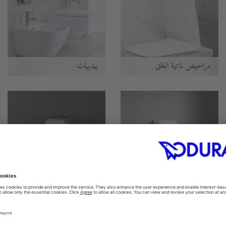
مراحيض ذاتية الغلق
بيديهات
المباول
اكسسوارات