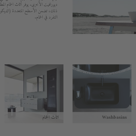
ديورافيت الأخرى. يوفر أثاث الحمام المط
ذلك، تضمن الأسطح المتعددة (الديكور
التفرد في الحمام.
Washbasins
أثاث الحمام