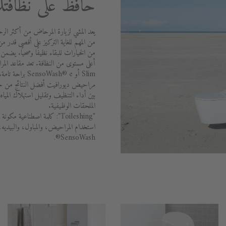
حافظ على نظافتك
يعد المشي لزيارة المرحاض من أكثر الرح
من المهم للغاية التركيز على أقصى قدر من
Slim أو oWash® e
بين أداء التنظيف وتقليل استهلاك الميا
الملحقات الوظيفية.
"Toileshing": كلمة اصطناعي
استخدام المراحيض، والمباول، والبيديه
SensoWash®.