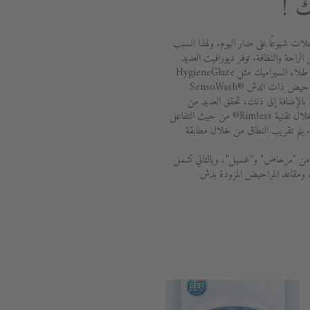
 !
لات شيوعًا على مدار اليوم. ولهذا السبب
 الراحة والنظافة. توفر ديورافيت العديد
من الخيارات للبقاء نظيفًا وصحيًا. يضمن طلاء السيراميك مثل HygieneGlaze
أعلى مستوى من النظافة. تعد مقاعد المراحيض ذات الدش SensoWash®
Sens براحة تامة. بالإضافة إلى ذلك، تحقق العديد من
مراحيض ديورافيت أفضل النتائج من خلال تقنية Rimless® من حيث التفاعل
ه. يتم تقريب النطاق من خلال مطابقة
ة مكونة من "مرحاض" و"غسيل"، وبالتالي تشمل
، ومقاعد المراحيض المزودة بدش