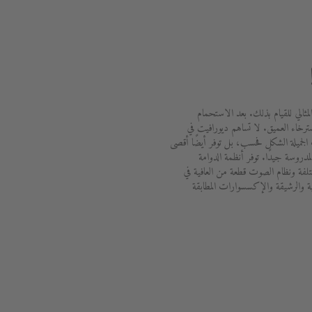
لمثالي للقيام بذلك. بعد الاستحمام
ترخاء العميق. لا تساهم ديورافيت في
الجميلة الشكل فحسب، بل توفر أيضًا أقصى
دروسة جيدًا. توفر أنظمة الدوامة
ختلفة ونظام الصوت قطعة من العافية في
ة والرشيقة والإكسسوارات المطابقة