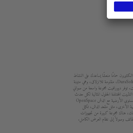
الكثيرون حمامًا منعشًا يساعدك على النشاط
والاستيقاظ. توفر المواد المبتكرة، مثل DuraSolid، مقاومة للانزلاق، وهي متينة
 توفر ديورافيت مجموعة واسعة من صواني
تثبيت المختلفة الحلول المثالية لكل حدث
معماري. تعمل البانيوهات الممتدة على مستوى الأرضية مع الدش OpenSpace
ملية الأخرى، مثل مقعد الدش، تكمل
ك، هناك مجموعة كبيرة من تجهيزات
ظائف وصولاً إلى نظام العرض الكامل.