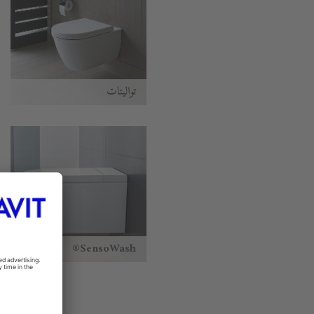
تواليتات
SensoWash®