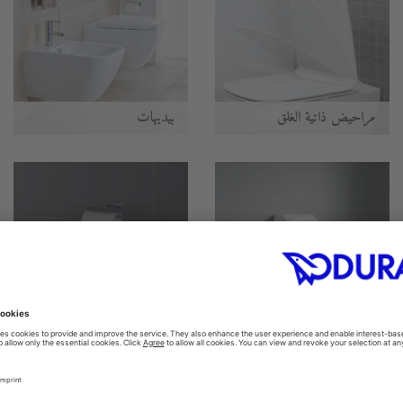
مراحيض ذاتية الغلق
بيديهات
المباول
اكسسوارات