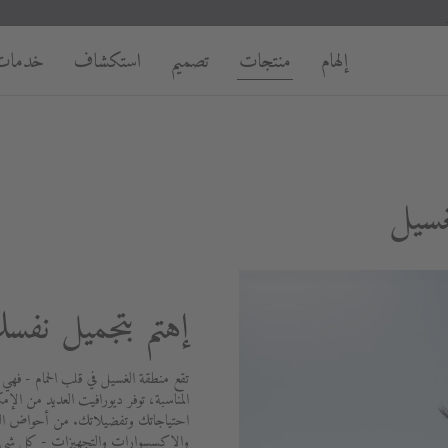
إلهام
منتجات
تصميم
استكشاف
خدمات
غسيل
إهتم بتجميل نفس
تقع منطقة الغسيل في قلب الحمام - فهي
المناسبة، توفر ديورافيت العديد من الإمك
احتياجاتك وتفضيلاتك. من أحواض الغسي
والإكسسوارات والتجهيزات - كل شيء 