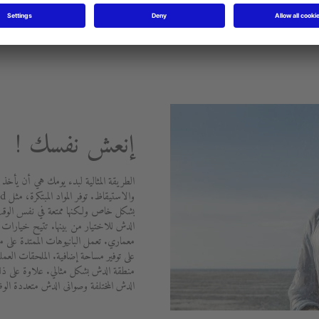
إنعش نفسك !
الطريقة المثالية لبدء يومك هي أن يأخذ 
بشكل خاص ولكنها ممتعة في نفس الوقت.
الدش للاختيار من بينها. تتيح خيارات ال
على توفير مساحة إضافية. الملحقات الع
منطقة الدش بشكل مثالي. علاوة على ذل
الدش المختلفة وصوانى الدش متعددة الو