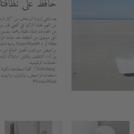
حافظ على نظافتك
يعد المشي لزيارة المرحاض من أكثر الرح
من المهم للغاية التركيز على أقصى قدر من
Slim أو oWash® e
بين أداء التنظيف وتقليل استهلاك الميا
الملحقات الوظيفية.
"Toileshing": كلمة اصطناعي
استخدام المراحيض، والمباول، والبيديه
SensoWash®.