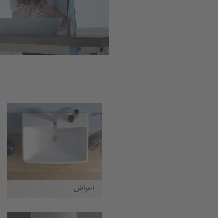
أحواض