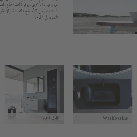
ديورافيت الأخرى. يوفر أثاث الحمام المط
ذلك، تضمن الأسطح المتعددة (الديكور
التفرد في الحمام.
Washbasins
أثاث الحمام