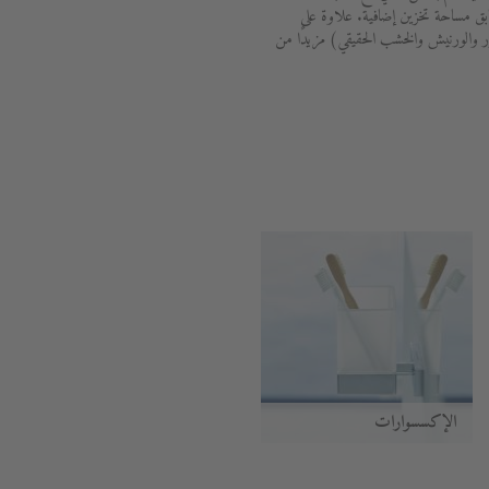
ابق مساحة تخزين إضافية. علاوة على
 والورنيش والخشب الحقيقي) مزيدًا من
الإكسسوارات