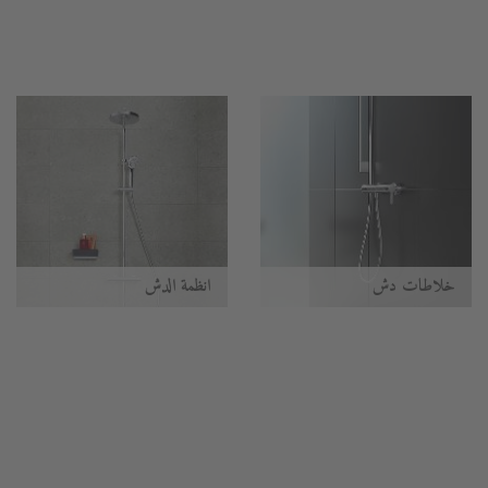
خلاطات دش
أنظمة الدُش