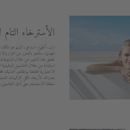
الأسترخاء التام !
انزل، أطفئ، استرخي. البانيو هو المكان ا
المهدئ، ستشعر بالتحرر من التوتر والاس
تحقيق هذا الشعور من خلال البانيوهات 
استفادة من خلال التفاصيل الوظيفية الم
الاختيارية المختلفة ووظائف التدليك الم
جدرانك الأربعة. تكمل التركيبات العملي
منطقة الاستحمام حتى أدق التفاصيل.