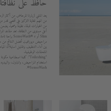
حافظ على نظافتك
يعد المشي لزيارة المرحاض من أكثر الرح
من المهم للغاية التركيز على أقصى قدر من
Slim أو oWash® e
بين أداء التنظيف وتقليل استهلاك الميا
الملحقات الوظيفية.
"Toileshing": كلمة اصطناعي
استخدام المراحيض، والمباول، والبيديه
SensoWash®.