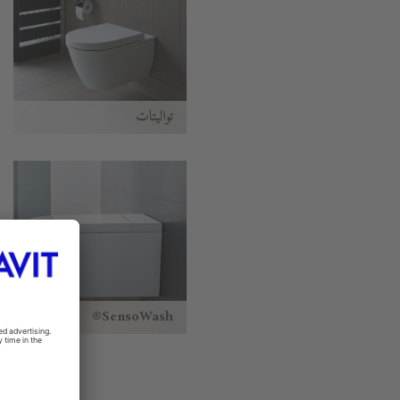
تواليتات
SensoWash®