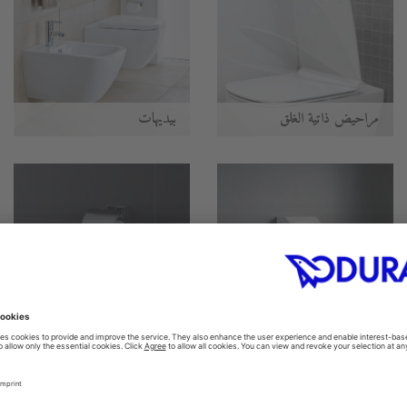
مراحيض ذاتية الغلق
بيديهات
المباول
اكسسوارات