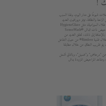
 !
لات شيوعًا على مدار اليوم. ولهذا السبب
 الراحة والنظافة. توفر ديورافيت العديد
من الخيارات للبقاء نظيفًا وصحيًا. يضمن طلاء السيراميك مثل HygieneGlaze
أعلى مستوى من النظافة. تعد مقاعد المراحيض ذات الدش SensoWash®
Sens براحة تامة. بالإضافة إلى ذلك، تحقق العديد من
مراحيض ديورافيت أفضل النتائج من خلال تقنية Rimless® من حيث التفاعل
ه. يتم تقريب النطاق من خلال مطابقة
ة مكونة من "مرحاض" و"غسيل"، وبالتالي تشمل
، ومقاعد المراحيض المزودة بدش