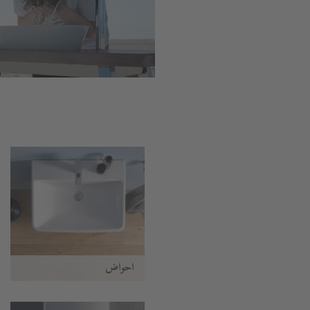
أحواض