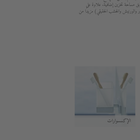
ابق مساحة تخزين إضافية. علاوة على
 والورنيش والخشب الحقيقي) مزيدًا من
الإكسسوارات