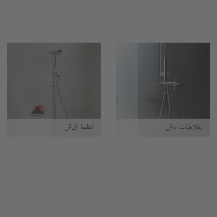
خلاطات دش
أنظمة الدُش