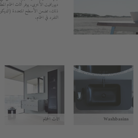
ديورافيت الأخرى. يوفر أثاث الحمام المط
ذلك، تضمن الأسطح المتعددة (الديكور
التفرد في الحمام.
Washbasins
أثاث الحمام