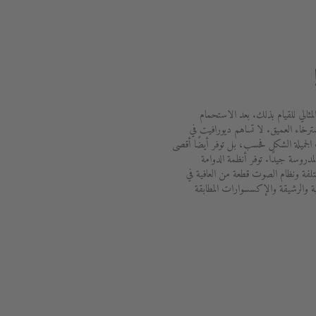
لمثالي للقيام بذلك. بعد الاستحمام
ترخاء العميق. لا تساهم ديورافيت في
الجميلة الشكل فحسب، بل توفر أيضًا أقصى
دروسة جيدًا. توفر أنظمة الدوامة
ختلفة ونظام الصوت قطعة من العافية في
ة والرشيقة والإكسسوارات المطابقة