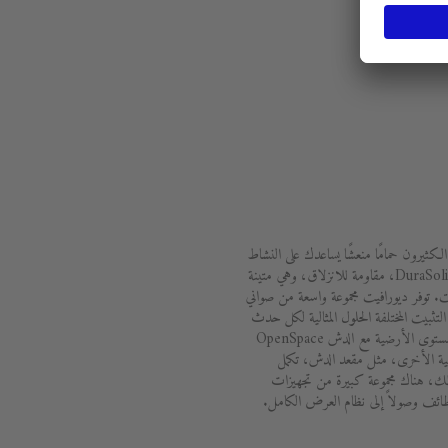
الكثيرون حمامًا منعشًا يساعدك على النشاط
والاستيقاظ. توفر المواد المبتكرة، مثل DuraSolid، مقاومة للانزلاق، وهي متينة
 توفر ديورافيت مجموعة واسعة من صواني
تثبيت المختلفة الحلول المثالية لكل حدث
معماري. تعمل البانيوهات الممتدة على مستوى الأرضية مع الدش OpenSpace
ملية الأخرى، مثل مقعد الدش، تكمل
ك، هناك مجموعة كبيرة من تجهيزات
ظائف وصولاً إلى نظام العرض الكامل.