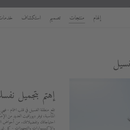
إلهام
منتجات
تصميم
استكشاف
خدمات
غسيل
إهتم بتجميل نفس
تقع منطقة الغسيل في قلب الحمام - فهي
المناسبة، توفر ديورافيت العديد من الإمك
احتياجاتك وتفضيلاتك. من أحواض الغسي
والإكسسوارات والتجهيزات - كل شيء 