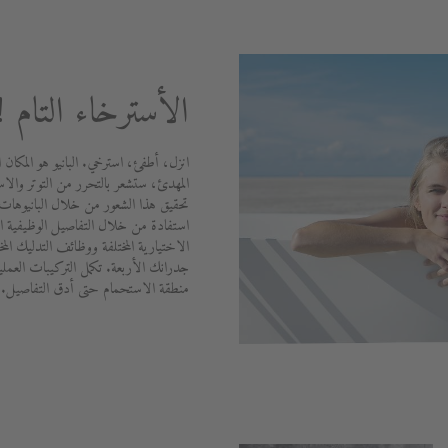
الأسترخاء التام !
انزل، أطفئ، استرخي. البانيو هو المكان ا
المهدئ، ستشعر بالتحرر من التوتر والاس
تحقيق هذا الشعور من خلال البانيوهات 
استفادة من خلال التفاصيل الوظيفية الم
الاختيارية المختلفة ووظائف التدليك الم
جدرانك الأربعة. تكمل التركيبات العملي
منطقة الاستحمام حتى أدق التفاصيل.