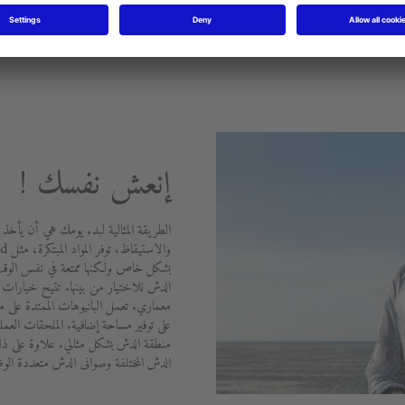
إنعش نفسك !
الطريقة المثالية لبدء يومك هي أن يأخذ 
بشكل خاص ولكنها ممتعة في نفس الوقت.
الدش للاختيار من بينها. تتيح خيارات ال
على توفير مساحة إضافية. الملحقات الع
منطقة الدش بشكل مثالي. علاوة على ذل
الدش المختلفة وصوانى الدش متعددة الو