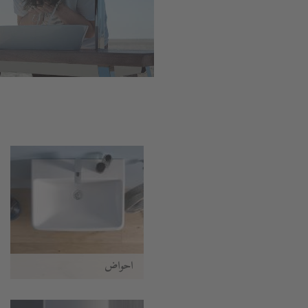
أحواض