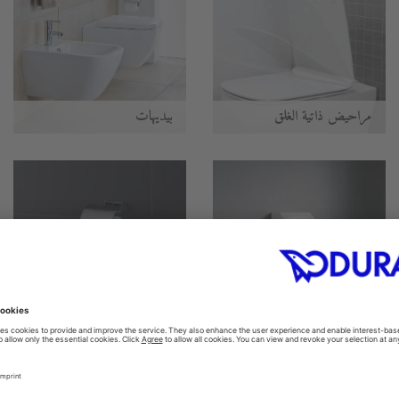
مراحيض ذاتية الغلق
بيديهات
المباول
اكسسوارات