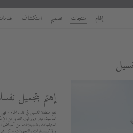
إلهام
منتجات
تصميم
استكشاف
خدمات
غسيل
إهتم بتجميل نفس
تقع منطقة الغسيل في قلب الحمام - فهي
المناسبة، توفر ديورافيت العديد من الإمك
احتياجاتك وتفضيلاتك. من أحواض الغسي
والإكسسوارات والتجهيزات - كل شيء 