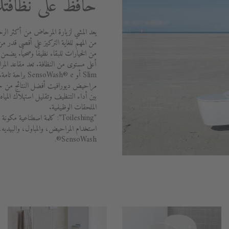
حافظ على نظافتك
يعد المشي لزيارة المرحاض من أكثر الرح
من المهم للغاية التركيز على أقصى قدر من
Slim أو oWash® e
بين أداء التنظيف وتقليل استهلاك الميا
الملحقات الوظيفية.
"Toileshing": كلمة اصطناعي
استخدام المراحيض، والمباول، والبيديه
SensoWash®.