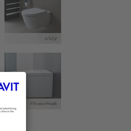
تواليتات
SensoWash®