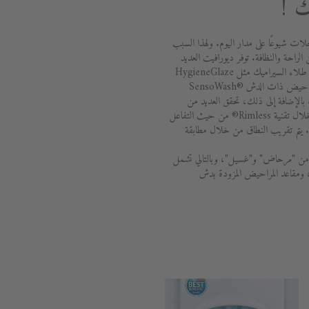
 !
لات شيوعًا على مدار اليوم. ولهذا السبب
 الراحة والنظافة. توفر ديورافيت العديد
من الخيارات للبقاء نظيفًا وصحيًا. يضمن طلاء السيراميك مثل HygieneGlaze
أعلى مستوى من النظافة. تعد مقاعد المراحيض ذات الدش SensoWash®
Sens براحة تامة. بالإضافة إلى ذلك، تحقق العديد من
مراحيض ديورافيت أفضل النتائج من خلال تقنية Rimless® من حيث التفاعل
ه. يتم تقريب النطاق من خلال مطابقة
ة مكونة من "مرحاض" و"غسيل"، وبالتالي تشمل
، ومقاعد المراحيض المزودة بدش