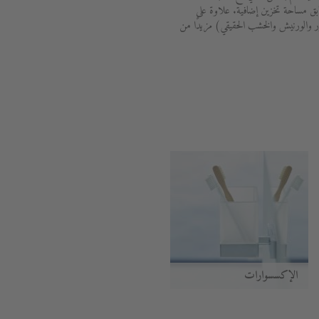
ابق مساحة تخزين إضافية. علاوة على
 والورنيش والخشب الحقيقي) مزيدًا من
الإكسسوارات