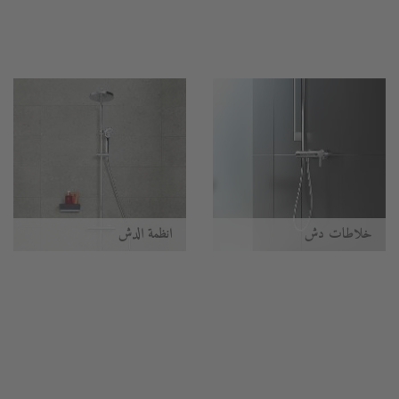
خلاطات دش
أنظمة الدُش