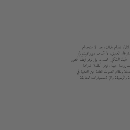
لمثالي للقيام بذلك. بعد الاستحمام
ترخاء العميق. لا تساهم ديورافيت في
الجميلة الشكل فحسب، بل توفر أيضًا أقصى
دروسة جيدًا. توفر أنظمة الدوامة
ختلفة ونظام الصوت قطعة من العافية في
ة والرشيقة والإكسسوارات المطابقة