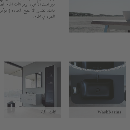
ديورافيت الأخرى. يوفر أثاث الحمام المط
ذلك، تضمن الأسطح المتعددة (الديكور
التفرد في الحمام.
Washbasins
أثاث الحمام