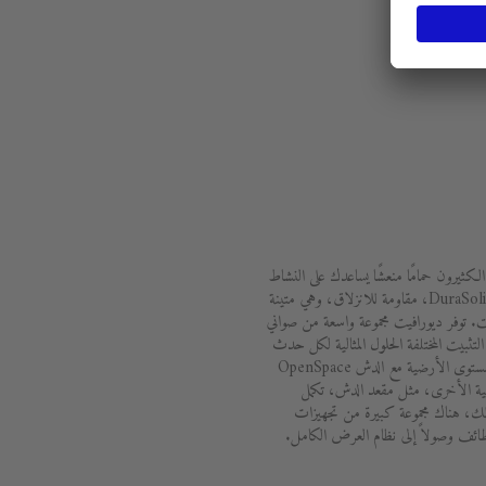
الكثيرون حمامًا منعشًا يساعدك على النشاط
والاستيقاظ. توفر المواد المبتكرة، مثل DuraSolid، مقاومة للانزلاق، وهي متينة
 توفر ديورافيت مجموعة واسعة من صواني
تثبيت المختلفة الحلول المثالية لكل حدث
معماري. تعمل البانيوهات الممتدة على مستوى الأرضية مع الدش OpenSpace
ملية الأخرى، مثل مقعد الدش، تكمل
ك، هناك مجموعة كبيرة من تجهيزات
ظائف وصولاً إلى نظام العرض الكامل.