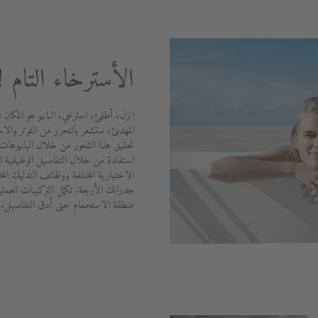
الأسترخاء التام !
انزل، أطفئ، استرخي. البانيو هو المكان ا
المهدئ، ستشعر بالتحرر من التوتر والاس
تحقيق هذا الشعور من خلال البانيوهات 
استفادة من خلال التفاصيل الوظيفية الم
الاختيارية المختلفة ووظائف التدليك الم
جدرانك الأربعة. تكمل التركيبات العملي
منطقة الاستحمام حتى أدق التفاصيل.