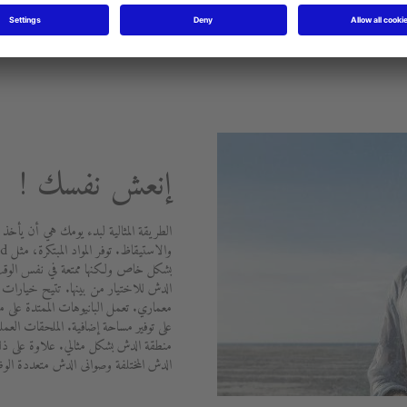
إنعش نفسك !
الطريقة المثالية لبدء يومك هي أن يأخذ 
بشكل خاص ولكنها ممتعة في نفس الوقت.
الدش للاختيار من بينها. تتيح خيارات ال
على توفير مساحة إضافية. الملحقات الع
منطقة الدش بشكل مثالي. علاوة على ذل
الدش المختلفة وصوانى الدش متعددة الو