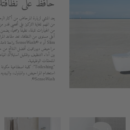
حافظ على نظافتك
يعد المشي لزيارة المرحاض من أكثر الرح
من المهم للغاية التركيز على أقصى قدر من
Slim أو oWash® e
بين أداء التنظيف وتقليل استهلاك الميا
الملحقات الوظيفية.
"Toileshing": كلمة اصطناعي
استخدام المراحيض، والمباول، والبيديه
SensoWash®.