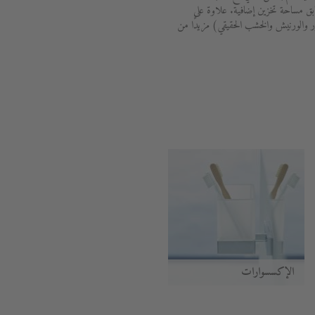
ابق مساحة تخزين إضافية. علاوة على
 والورنيش والخشب الحقيقي) مزيدًا من
الإكسسوارات