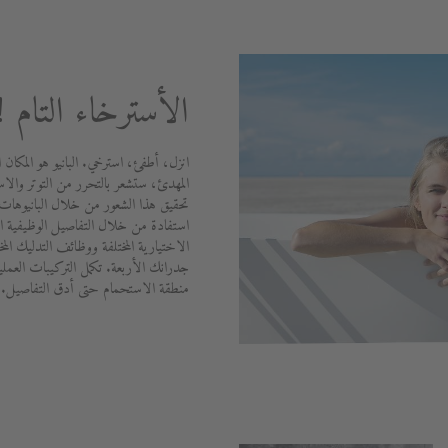
الأسترخاء التام !
انزل، أطفئ، استرخي. البانيو هو المكان ا
المهدئ، ستشعر بالتحرر من التوتر والاس
تحقيق هذا الشعور من خلال البانيوهات 
استفادة من خلال التفاصيل الوظيفية الم
الاختيارية المختلفة ووظائف التدليك الم
جدرانك الأربعة. تكمل التركيبات العملي
منطقة الاستحمام حتى أدق التفاصيل.