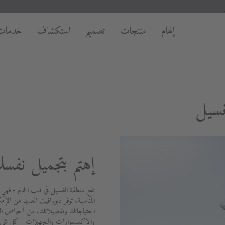
إلهام
منتجات
تصميم
استكشاف
خدمات
غسيل
إهتم بتجميل نفس
تقع منطقة الغسيل في قلب الحمام - فهي
المناسبة، توفر ديورافيت العديد من الإمك
احتياجاتك وتفضيلاتك. من أحواض الغسي
والإكسسوارات والتجهيزات - كل شيء 