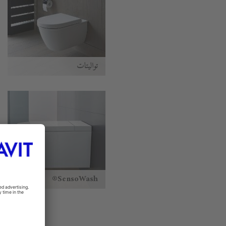
تواليتات
SensoWash®