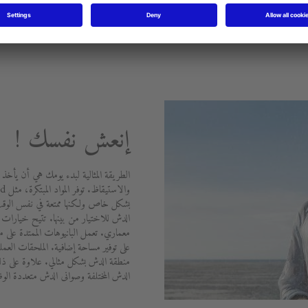
إنعش نفسك !
الطريقة المثالية لبدء يومك هي أن يأخذ 
بشكل خاص ولكنها ممتعة في نفس الوقت.
الدش للاختيار من بينها. تتيح خيارات ال
على توفير مساحة إضافية. الملحقات الع
منطقة الدش بشكل مثالي. علاوة على ذل
الدش المختلفة وصوانى الدش متعددة الو