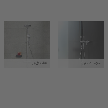
خلاطات دش
أنظمة الدُش