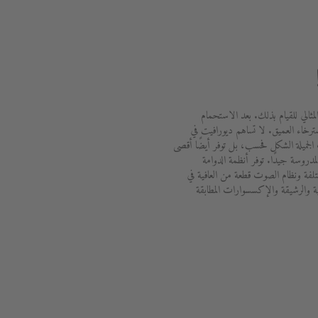
لمثالي للقيام بذلك. بعد الاستحمام
ترخاء العميق. لا تساهم ديورافيت في
الجميلة الشكل فحسب، بل توفر أيضًا أقصى
دروسة جيدًا. توفر أنظمة الدوامة
ختلفة ونظام الصوت قطعة من العافية في
ة والرشيقة والإكسسوارات المطابقة