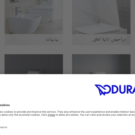
مراحيض ذاتية الغلق
بيديهات
المباول
اكسسوارات