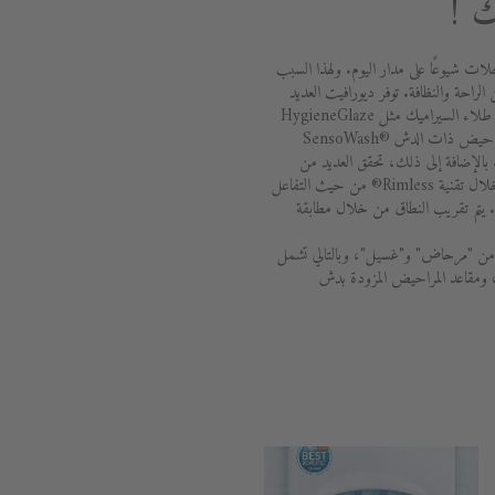
 !
لات شيوعًا على مدار اليوم. ولهذا السبب
 الراحة والنظافة. توفر ديورافيت العديد
من الخيارات للبقاء نظيفًا وصحيًا. يضمن طلاء السيراميك مثل HygieneGlaze
أعلى مستوى من النظافة. تعد مقاعد المراحيض ذات الدش SensoWash®
Sens براحة تامة. بالإضافة إلى ذلك، تحقق العديد من
مراحيض ديورافيت أفضل النتائج من خلال تقنية Rimless® من حيث التفاعل
ه. يتم تقريب النطاق من خلال مطابقة
ة مكونة من "مرحاض" و"غسيل"، وبالتالي تشمل
، ومقاعد المراحيض المزودة بدش