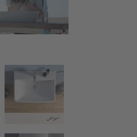
أحواض