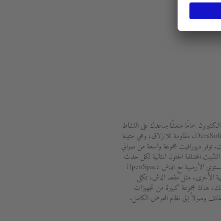
الكثيرون حمامًا منعشًا يساعدك على النشاط
والاستيقاظ. توفر المواد المبتكرة، مثل DuraSolid، مقاومة للانزلاق، وهي متينة
 توفر ديورافيت مجموعة واسعة من صواني
تثبيت المختلفة الحلول المثالية لكل حدث
معماري. تعمل البانيوهات الممتدة على مستوى الأرضية مع الدش OpenSpace
ملية الأخرى، مثل مقعد الدش، تكمل
ك، هناك مجموعة كبيرة من تجهيزات
ظائف وصولاً إلى نظام العرض الكامل.