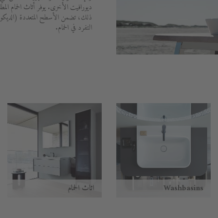
ديورافيت الأخرى. يوفر أثاث الحمام المط
ذلك، تضمن الأسطح المتعددة (الديكور
التفرد في الحمام.
Washbasins
أثاث الحمام