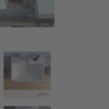
أحواض