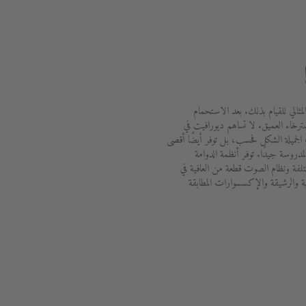
لمثالي للقيام بذلك. بعد الاستحمام
ترخاء العميق. لا تساهم ديورافيت في
الجميلة الشكل فحسب، بل توفر أيضًا أقصى
دروسة جيدًا. توفر أنظمة الدوامة
ختلفة ونظام الصوت قطعة من العافية في
ة والرشيقة والإكسسوارات المطابقة