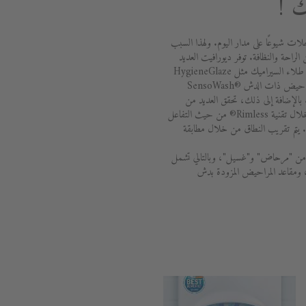
 !
لات شيوعًا على مدار اليوم. ولهذا السبب
 الراحة والنظافة. توفر ديورافيت العديد
من الخيارات للبقاء نظيفًا وصحيًا. يضمن طلاء السيراميك مثل HygieneGlaze
أعلى مستوى من النظافة. تعد مقاعد المراحيض ذات الدش SensoWash®
Sens براحة تامة. بالإضافة إلى ذلك، تحقق العديد من
مراحيض ديورافيت أفضل النتائج من خلال تقنية Rimless® من حيث التفاعل
ه. يتم تقريب النطاق من خلال مطابقة
ة مكونة من "مرحاض" و"غسيل"، وبالتالي تشمل
، ومقاعد المراحيض المزودة بدش