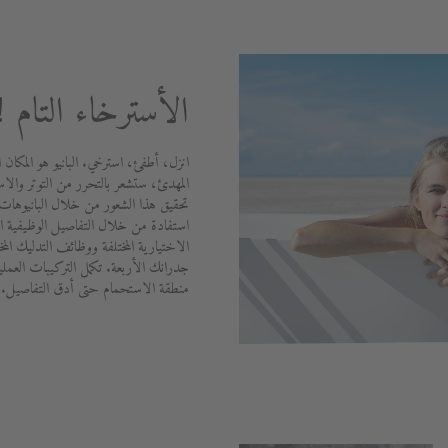
الأسترخاء التام !
انزل، أطفئ، استرخي. البانيو هو المكان ا
المهدئ، ستشعر بالتحرر من التوتر والاس
تحقيق هذا الشعور من خلال البانيوهات 
استفادة من خلال التفاصيل الوظيفية الم
الاختيارية المختلفة ووظائف التدليك الم
جدرانك الأربعة. تكمل التركيبات العملي
منطقة الاستحمام حتى أدق التفاصيل.