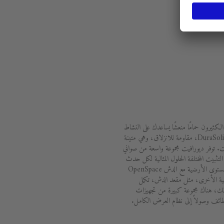
الكثيرون حمامًا منعشًا يساعدك على النشاط
والاستيقاظ. توفر المواد المبتكرة، مثل DuraSolid، مقاومة للانزلاق، وهي متينة
 توفر ديورافيت مجموعة واسعة من صواني
تثبيت المختلفة الحلول المثالية لكل حدث
معماري. تعمل البانيوهات الممتدة على مستوى الأرضية مع الدش OpenSpace
ملية الأخرى، مثل مقعد الدش، تكمل
ك، هناك مجموعة كبيرة من تجهيزات
ظائف وصولاً إلى نظام العرض الكامل.