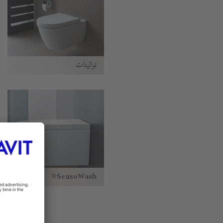
تواليتات
SensoWash®