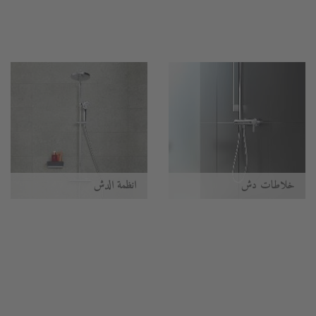
خلاطات دش
أنظمة الدُش