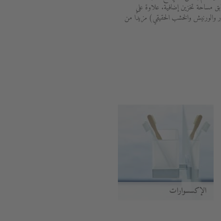
ابق مساحة تخزين إضافية. علاوة على
 والورنيش والخشب الحقيقي) مزيدًا من
الإكسسوارات