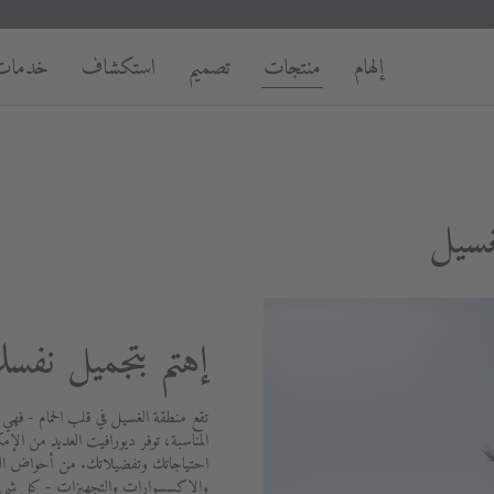
إلهام
منتجات
تصميم
استكشاف
خدمات
غسيل
إهتم بتجميل نفس
تقع منطقة الغسيل في قلب الحمام - فهي
المناسبة، توفر ديورافيت العديد من الإمك
احتياجاتك وتفضيلاتك. من أحواض الغسي
والإكسسوارات والتجهيزات - كل شيء 