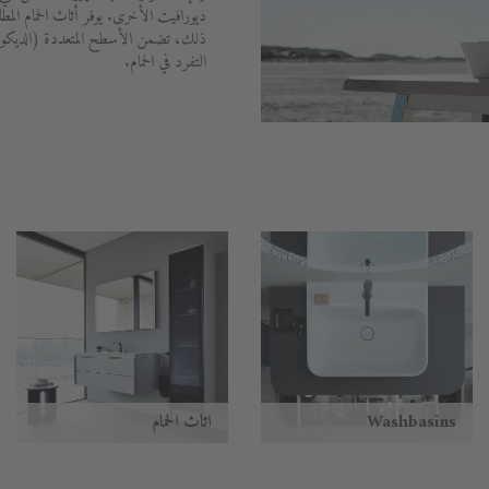
ديورافيت الأخرى. يوفر أثاث الحمام المط
ذلك، تضمن الأسطح المتعددة (الديكور
التفرد في الحمام.
Washbasins
أثاث الحمام