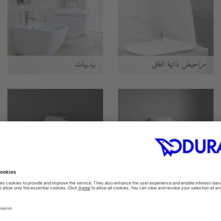
مراحيض ذاتية الغلق
بيديهات
المباول
اكسسوارات