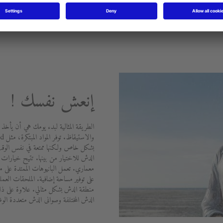
إنعش نفسك !
الطريقة المثالية لبدء يومك هي أن يأخذ 
بشكل خاص ولكنها ممتعة في نفس الوقت.
الدش للاختيار من بينها. تتيح خيارات ال
على توفير مساحة إضافية. الملحقات الع
منطقة الدش بشكل مثالي. علاوة على ذل
الدش المختلفة وصوانى الدش متعددة الو