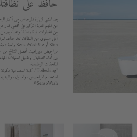
حافظ على نظافتك
يعد المشي لزيارة المرحاض من أكثر الرح
من المهم للغاية التركيز على أقصى قدر من
Slim أو oWash® e
بين أداء التنظيف وتقليل استهلاك الميا
الملحقات الوظيفية.
"Toileshing": كلمة اصطناعي
استخدام المراحيض، والمباول، والبيديه
SensoWash®.