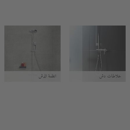
خلاطات دش
أنظمة الدُش