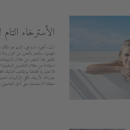
الأسترخاء التام !
انزل، أطفئ، استرخي. البانيو هو المكان ا
المهدئ، ستشعر بالتحرر من التوتر والاس
تحقيق هذا الشعور من خلال البانيوهات 
استفادة من خلال التفاصيل الوظيفية الم
الاختيارية المختلفة ووظائف التدليك الم
جدرانك الأربعة. تكمل التركيبات العملي
منطقة الاستحمام حتى أدق التفاصيل.