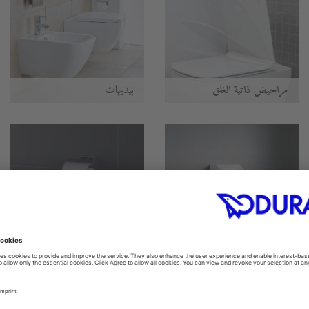
مراحيض ذاتية الغلق
بيديهات
المباول
اكسسوارات