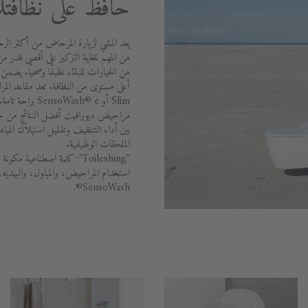
حافظ على نظافتك
يعد المشي لزيارة المرحاض من أكثر الرح
من المهم للغاية التركيز على أقصى قدر من
Slim أو oWash® e
بين أداء التنظيف وتقليل استهلاك الميا
الملحقات الوظيفية.
"Toileshing": كلمة اصطناعي
استخدام المراحيض، والمباول، والبيديه
SensoWash®.