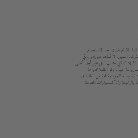
لمثالي للقيام بذلك. بعد الاستحمام
ترخاء العميق. لا تساهم ديورافيت في
الجميلة الشكل فحسب، بل توفر أيضًا أقصى
دروسة جيدًا. توفر أنظمة الدوامة
ختلفة ونظام الصوت قطعة من العافية في
ة والرشيقة والإكسسوارات المطابقة