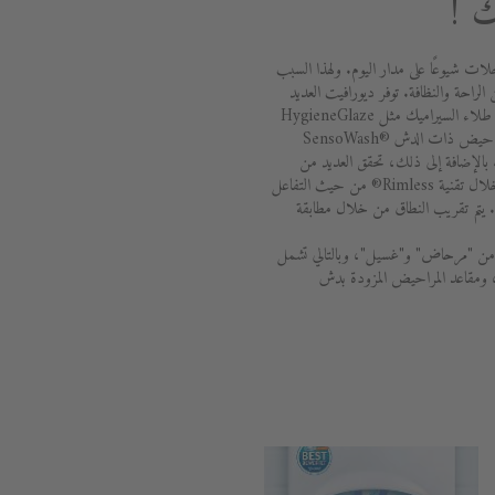
 !
لات شيوعًا على مدار اليوم. ولهذا السبب
 الراحة والنظافة. توفر ديورافيت العديد
من الخيارات للبقاء نظيفًا وصحيًا. يضمن طلاء السيراميك مثل HygieneGlaze
أعلى مستوى من النظافة. تعد مقاعد المراحيض ذات الدش SensoWash®
Sens براحة تامة. بالإضافة إلى ذلك، تحقق العديد من
مراحيض ديورافيت أفضل النتائج من خلال تقنية Rimless® من حيث التفاعل
ه. يتم تقريب النطاق من خلال مطابقة
ة مكونة من "مرحاض" و"غسيل"، وبالتالي تشمل
، ومقاعد المراحيض المزودة بدش