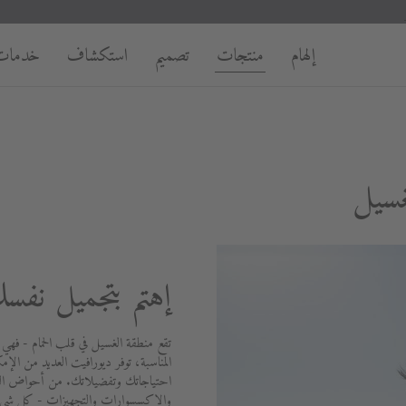
إلهام
منتجات
تصميم
استكشاف
خدمات
غسيل
إهتم بتجميل نفس
تقع منطقة الغسيل في قلب الحمام - فهي
المناسبة، توفر ديورافيت العديد من الإمك
احتياجاتك وتفضيلاتك. من أحواض الغسي
والإكسسوارات والتجهيزات - كل شيء 