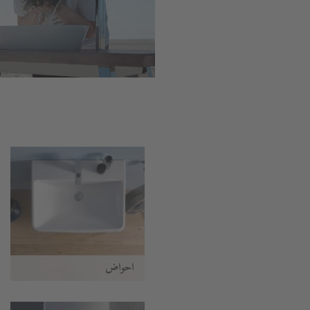
أحواض