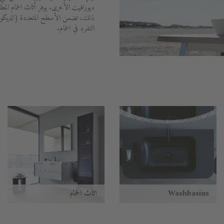
ديورافيت الأخرى. يوفر أثاث الحمام المط
ذلك، تضمن الأسطح المتعددة (الديكور
التفرد في الحمام.
Washbasins
أثاث الحمام