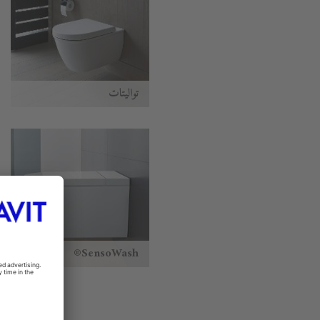
تواليتات
SensoWash®