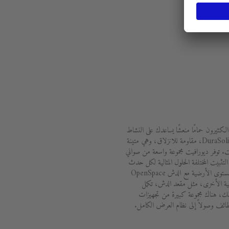
الكثيرون حمامًا منعشًا يساعدك على النشاط
والاستيقاظ. توفر المواد المبتكرة، مثل DuraSolid، مقاومة للانزلاق، وهي متينة
 توفر ديورافيت مجموعة واسعة من صواني
تثبيت المختلفة الحلول المثالية لكل حدث
معماري. تعمل البانيوهات الممتدة على مستوى الأرضية مع الدش OpenSpace
ملية الأخرى، مثل مقعد الدش، تكمل
ك، هناك مجموعة كبيرة من تجهيزات
ظائف وصولاً إلى نظام العرض الكامل.