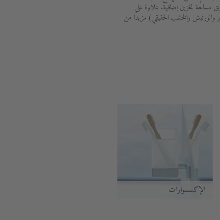
ابق مساحة تخزين إضافية. علاوة على
 والورنيش والخشب الحقيقي) مزيدًا من
الإكسسوارات