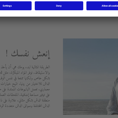
إنعش نفسك !
الطريقة المثالية لبدء يومك هي أن يأخذ 
بشكل خاص ولكنها ممتعة في نفس الوقت.
الدش للاختيار من بينها. تتيح خيارات ال
على توفير مساحة إضافية. الملحقات الع
منطقة الدش بشكل مثالي. علاوة على ذل
الدش المختلفة وصوانى الدش متعددة الو