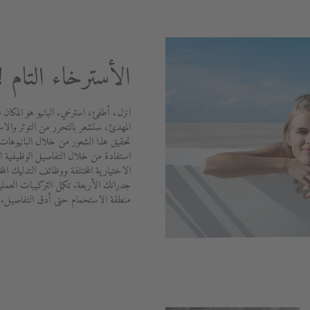
الأسترخاء التام !
انزل، أطفئ، استرخي. البانيو هو المكان ا
المهدئ، ستشعر بالتحرر من التوتر والاس
تحقيق هذا الشعور من خلال البانيوهات 
استفادة من خلال التفاصيل الوظيفية الم
الاختيارية المختلفة ووظائف التدليك الم
جدرانك الأربعة. تكمل التركيبات العملي
منطقة الاستحمام حتى أدق التفاصيل.