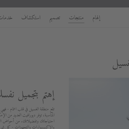
إلهام
منتجات
تصميم
استكشاف
خدمات
غسيل
إهتم بتجميل نفس
تقع منطقة الغسيل في قلب الحمام - فهي
المناسبة، توفر ديورافيت العديد من الإمك
احتياجاتك وتفضيلاتك. من أحواض الغسي
والإكسسوارات والتجهيزات - كل شيء 