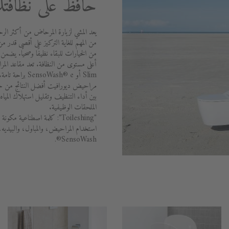
حافظ على نظافتك
يعد المشي لزيارة المرحاض من أكثر الرح
من المهم للغاية التركيز على أقصى قدر من
Slim أو oWash® e
بين أداء التنظيف وتقليل استهلاك الميا
الملحقات الوظيفية.
"Toileshing": كلمة اصطناعي
استخدام المراحيض، والمباول، والبيديه
SensoWash®.