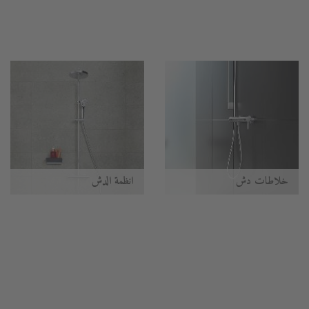
خلاطات دش
أنظمة الدُش