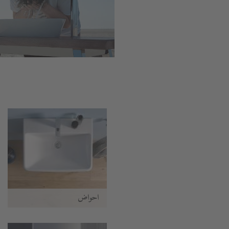
أحواض