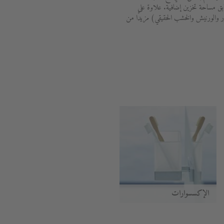
ابق مساحة تخزين إضافية. علاوة على
 والورنيش والخشب الحقيقي) مزيدًا من
الإكسسوارات