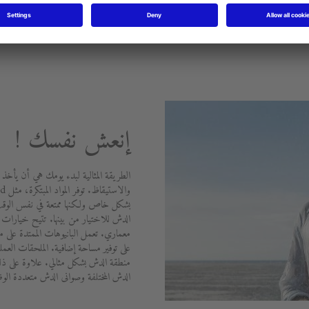
إنعش نفسك !
الطريقة المثالية لبدء يومك هي أن يأخذ 
بشكل خاص ولكنها ممتعة في نفس الوقت.
الدش للاختيار من بينها. تتيح خيارات ال
على توفير مساحة إضافية. الملحقات الع
منطقة الدش بشكل مثالي. علاوة على ذل
الدش المختلفة وصوانى الدش متعددة الو