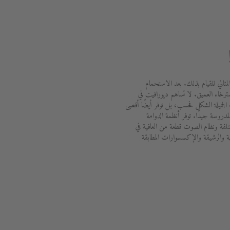
لمثالي للقيام بذلك. بعد الاستحمام
ترخاء العميق. لا تساهم ديورافيت في
الجميلة الشكل فحسب، بل توفر أيضًا أقصى
دروسة جيدًا. توفر أنظمة الدوامة
ختلفة ونظام الصوت قطعة من العافية في
ة والرشيقة والإكسسوارات المطابقة