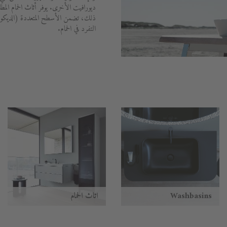
ديورافيت الأخرى. يوفر أثاث الحمام المط
ذلك، تضمن الأسطح المتعددة (الديكور
التفرد في الحمام.
Washbasins
أثاث الحمام