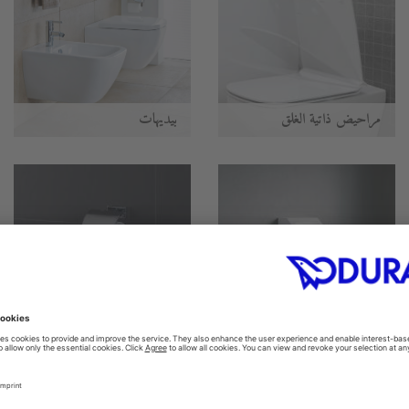
مراحيض ذاتية الغلق
بيديهات
المباول
اكسسوارات