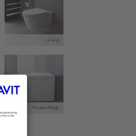
تواليتات
SensoWash®