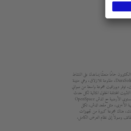
الكثيرون حمامًا منعشًا يساعدك على النشاط
والاستيقاظ. توفر المواد المبتكرة، مثل DuraSolid، مقاومة للانزلاق، وهي متينة
 توفر ديورافيت مجموعة واسعة من صواني
تثبيت المختلفة الحلول المثالية لكل حدث
معماري. تعمل البانيوهات الممتدة على مستوى الأرضية مع الدش OpenSpace
ملية الأخرى، مثل مقعد الدش، تكمل
ك، هناك مجموعة كبيرة من تجهيزات
ظائف وصولاً إلى نظام العرض الكامل.